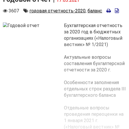
Количество
Автор
3607
годовая отчетность-2020,
баланс
просмотров
Бухгалтерская отчетность
за 2020 год в бюджетных
организациях («Налоговый
вестник» № 1/2021)
Актуальные вопросы
составления бухгалтерской
отчетности за 2020 г.
Особенности заполнения
отдельных строк раздела III
бухгалтерского баланса
Отдельные вопросы
проведения переоценки на
1 января 2021 г.
(«Налоговый вестник» №