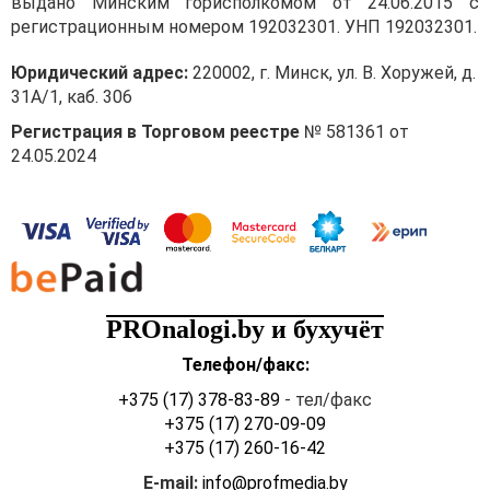
выдано Минским горисполкомом от 24.06.2015 с
регистрационным номером 192032301. УНП 192032301.
Юридический адрес:
220002, г. Минск, ул. В. Хоружей, д.
31А/1, каб. 306
Регистрация в Торговом реестре
№ 581361 от
24.05.2024
PROnalogi.by и бухучёт
Телефон/факс:
+375 (17) 378-83-89
- тел/факс
+375 (17) 270-09-09
+375 (17) 260-16-42
E-mail:
info@profmedia.by