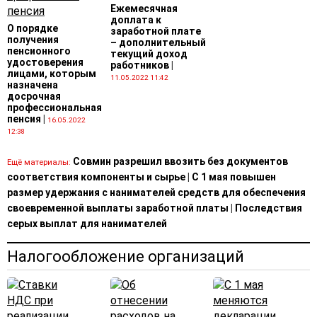
заключен, но товар еще не ввезен?
|
Ежемесячная
17.12.2021
доплата к
О порядке
заработной плате
получения
– дополнительный
пенсионного
текущий доход
удостоверения
работников
|
лицами, которым
11.05.2022 11:42
назначена
досрочная
профессиональная
пенсия
|
16.05.2022
12:38
Совмин разрешил ввозить без документов
Ещё материалы:
соответствия компоненты и сырье
|
С 1 мая повышен
размер удержания с нанимателей средств для обеспечения
своевременной выплаты заработной платы
|
Последствия
серых выплат для нанимателей
Налогообложение организаций