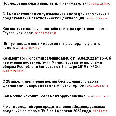
Последствия серых выплат для нанимателей
|
04.05.2022 14:40
С 1 мая вступили в силу изменения в порядок заполнения и
представления статистической декларации
|
04.05.2022 13:43
Как платить налоги, если работаете на «дистанционке» в
Грузии: чек-лист
|
04.05.2022 12:59
ПВТ установил новый квартальный рекорд по уплате
налогов
|
04.05.2022 10:47
Комментарий к постановлению МНС от 19.04.2022 № 16 «Об
изменении постановления Министерства по налогам и
сборам Республики Беларусь от 3 января 2019 г. № 2»
|
04.05.2022 09:39
С 28 апреля увеличены нормы беспошлинного ввоза
физлицами товаров наземным транспортом
|
29.04.2022 13:16
Как можно накопить себе на вторую пенсию?
|
29.04.2022 13:05
4 мая последний срок представления «Индивидуальных
сведений» по форме ПУ-3 за 1 квартал 2022 года
|
29.04.2022
10:14