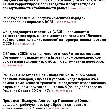
Саудовская Аравия, Россия, Ирак, Кувейт, Казахстан, Алжир
и Оман корректируют производство и подтверждают
приверженность стабильности рынка
|
04.08.2026 10:06
Работодателям: с 1 августа изменится порядок
согласования справок в ФСЗН
|
31.07.2026 12:27
Фонд соцзащиты населения (ФСЗН) напоминает о
важности своевременного мониторинга вашего "Личного
кабинета плательщика взносов" на корпоративном портале
ФСЗН
|
31.07.2026 12:25
С 31 июля 2026 года начинается второй этап реализации
Соглашения о применении в Евразийском экономическом
союзе навигационных пломб для отслеживания перевозок
|
31.07.2026 12:23
Решением Совета ЕЭК от 9 июля 2026 г. № 71 обновлен
перечень товаров, случаев и условий, когда перевозка в
рамках таможенного транзита не подлежит отслеживанию
с применением навигационных пломб (ранее действовало
Решение Совета ЕЭК № 147)
|
31.07.2026 12:21
Президент Беларуси Александр Лукашенко 30 июля
совершил рабочую поездку в Брест, где посетил
электроламповый завод
|
30.07.2026 15:52