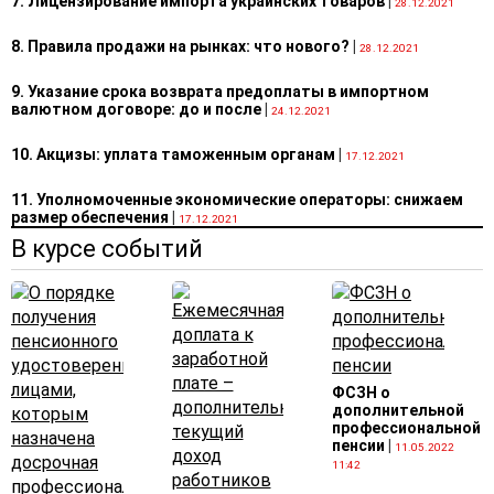
7. Лицензирование импорта украинских товаров
|
28.12.2021
8. Правила продажи на рынках: что нового?
|
28.12.2021
9. Указание срока возврата предоплаты в импортном
валютном договоре: до и после
|
24.12.2021
10. Акцизы: уплата таможенным органам
|
17.12.2021
11. Уполномоченные экономические операторы: снижаем
размер обеспечения
|
17.12.2021
В курсе событий
12. Типичные нарушения при учете курсовых и суммовых
разниц в 2021 году. Часть 2*
|
17.12.2021
13. Формирование свободных розничных цен с учетом
конъюнктуры рынка (на основе оценки уровня цен
конкурентов)
|
17.12.2021
ФСЗН о
14. Формирование цены на импортированный товар при
дополнительной
реализации оптом и в розницу
|
17.12.2021
профессиональной
пенсии
|
11.05.2022
11:42
15. Как импортеру сформировать отпускную цену на
стройматериалы, если договор на поставку с покупателем