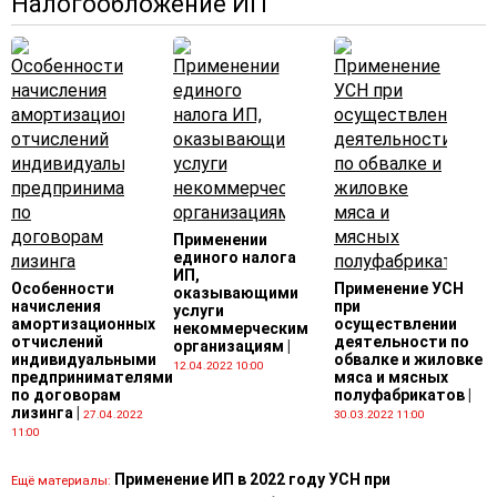
Налогообложение ИП
Применении
единого налога
ИП,
Особенности
Применение УСН
оказывающими
начисления
при
услуги
амортизационных
осуществлении
некоммерческим
отчислений
деятельности по
организациям
|
индивидуальными
обвалке и жиловке
12.04.2022 10:00
предпринимателями
мяса и мясных
по договорам
полуфабрикатов
|
лизинга
|
27.04.2022
30.03.2022 11:00
11:00
Применение ИП в 2022 году УСН при
Ещё материалы: