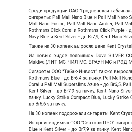
Среди продукции ОАО "Гродненская табачная
сигареты: Pall Mall Nano Blue и Pall Mall Nano Si
Mall Nano Fusion, Pall Mall Nano Amber, Pall Ma
Rothmans Click Coral и Rothmans Click Purple - до
Navy Blue и Kent Silver - до Br7,9, Kent Nano Silv
Также на 30 копеек выросла цена Kent Crystal B
Из новых видов появились Dove SILVER CO
Maldiva (ЛИТ МС, ЧИЛ МС, БРАУН МС и РЭД МС)
Сигареты ООО "Табак-Инвест" также выросли в ц
Rothmans Blue - до Br6,4 за пачку, Pall Mall Nano
Coral и Pall Mall Superslims Azure - до Br6,5, Pal
Kent Silver - до Br7,9 за пачку, Kent Nano Silv
пачку, Lucky Strike Compact Blue, Lucky Strike Co
до Br6,6 за пачку.
На 30 копеек подорожали сигареты Kent Crystal
Из производимых ООО "Сентони ПРО" сигарет
Blue и Kent Silver - до Br7,9 за пачку, Kent Nan