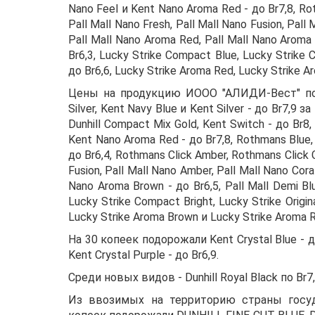
Nano Feel и Kent Nano Aroma Red - до Br7,8, Roth
Pall Mall Nano Fresh, Pall Mall Nano Fusion, Pall 
Pall Mall Nano Aroma Red, Pall Mall Nano Aroma 
Br6,3, Lucky Strike Compact Blue, Lucky Strike Co
до Br6,6, Lucky Strike Aroma Red, Lucky Strike A
Цены на продукцию ИООО "АЛИДИ-Вест" подня
Silver, Kent Navy Blue и Kent Silver - до Br7,9 
Dunhill Compact Mix Gold, Kent Switch - до Br8,
Kent Nano Aroma Red - до Br7,8, Rothmans Blue, 
до Br6,4, Rothmans Click Amber, Rothmans Click C
Fusion, Pall Mall Nano Amber, Pall Mall Nano Cora
Nano Aroma Brown - до Br6,5, Pall Mall Demi Blu
Lucky Strike Compact Bright, Lucky Strike Origina
Lucky Strike Aroma Brown и Lucky Strike Aroma R
На 30 копеек подорожали Kent Crystal Blue - до 
Kent Crystal Purple - до Br6,9.
Среди новых видов - Dunhill Royal Black по Br7,9
Из ввозимых на территорию страны госуд