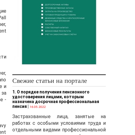
щие
all
er,
ent
сти
er,
Свежие статьи на портале
ano
e и
1. О порядке получения пенсионного
 за
удостоверения лицами, которым
e -
назначена досрочная профессиональная
пенсия
|
16.05.2022
Застрахованные лица, занятые на
работах с особыми условиями труда и
avy
отдельными видами профессиональной
ent