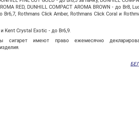
UNHILL FINE CUT GOLD - до Br8,5 за пачку, DUNHILL COMP
 AROMA RED, DUNHILL COMPACT AROMA BROWN - до Br8, Lu
о Br6,7, Rothmans Click Amber, Rothmans Click Coral и Rothm
Kent Crystal Exotic - до Br6,9.
ры сигарет имеют право ежемесячно деклариров
изделия.
БЕ