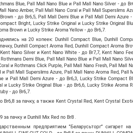
mans Blue, Pall Mall Nano Blue и Pall Mall Nano Silver - до Br6
Mall Nano Amber, Pall Mall Nano Coral и Pall Mall Superslims Azu
Brown - до Br6,5, Pall Mall Demi Blue и Pall Mall Demi Azure -
mpact Bright, Lucky Strike Original и Lucky Strike Original Blu
roma Brown и Lucky Strike Aroma Yellow - до Br6,7.
лись на 20 копеек: Dunhill Compact Blue, Dunhill Comp
за пачку, Dunhill Compact Aroma Red, Dunhill Compact Aroma Bro
 Kent Nano Silver и Kent Nano White - до Br7,7, Kent Nano Fee
Rothmans Demi Blue, Pall Mall Nano Blue и Pall Mall Nano Silve
oral и Rothmans Click Purple, Pall Mall Nano Fresh, Pall Mall N
l и Pall Mall Superslims Azure, Pall Mall Nano Aroma Red, Pall M
e и Pall Mall Demi Azure - до Br6,3, Lucky Strike Compact Bl
l и Lucky Strike Original Blue - до Br6,6, Lucky Strike Aroma R
uby - до Br6,7.
Br6,8 за пачку, а также Kent Crystal Red, Kent Crystal Exoti
 за пачку и Dunhill Mix Red по Br8 .
арственным предприятием "Беларусьторг" сигарет на