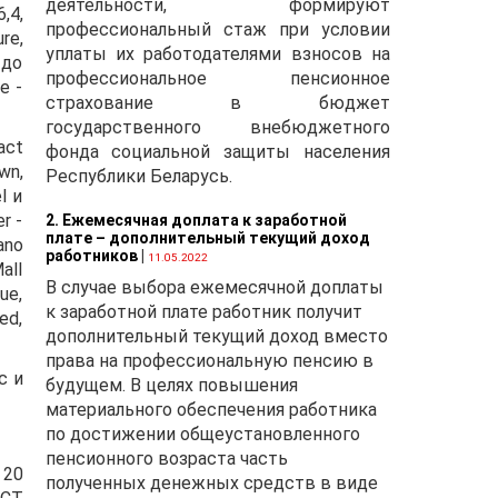
деятельности, формируют
,4,
профессиональный стаж при условии
re,
уплаты их работодателями взносов на
 до
профессиональное пенсионное
e -
страхование в бюджет
государственного внебюджетного
act
фонда социальной защиты населения
wn,
Республики Беларусь.
l и
r -
2. Ежемесячная доплата к заработной
плате – дополнительный текущий доход
ano
работников
|
11.05.2022
all
В случае выбора ежемесячной доплаты
ue,
к заработной плате работник получит
ed,
дополнительный текущий доход вместо
права на профессиональную пенсию в
c и
будущем. В целях повышения
материального обеспечения работника
по достижении общеустановленного
пенсионного возраста часть
 20
полученных денежных средств в виде