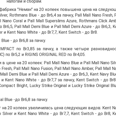
налогам и сборам.
 фабрика "Неман" на 20 копеек повышена цена на следую
lver, Rothmans Blue - до Br6,4 за пачку, Pall Mall Nano Fresh, P
ll Nano Coral и Pall Mall Superslims Azure, Rothmans Click Amb
 Br6,5, Pall Mall Demi Blue и Pall Mall Demi Azure - до Br6,3, K
er и Kent Nano White - до Br7,7, Kent Switch - до Br8.
lue - до Br6,8 за пачку.
MPACT по Br3,85 за пачку, а также четыре разновидно
 по Br5,2 и RIGINS ORIGINAL RED по Br4,05.
ене на 20 копеек: Pall Mall Nano Blue и Pall Mall Nano Silv
 Fresh, Pall Mall Nano Fusion, Pall Mall Nano Amber, Pall Mall N
l Mall Demi Blue и Pall Mall Demi Azure - до Br6,3, Kent Navy Blu
er и Kent Nano White - до Br7,7 за пачку, Kent Switch - до Br8
mpact Bright, Lucky Strike Original и Lucky Strike Original Blu
 Blue -до Br6,8 за пачку.
 на 20 копеек увеличилась цена следующих видов: Kent N
o Silver и Kent Nano White - до Br7,7, Kent Switch - до Br8, K