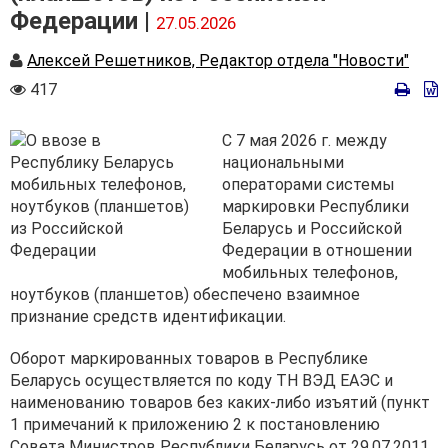
Федерации |
27.05.2026
Автор
Алексей Решетников, Редактор отдела "Новости"
Количество
417
просмотров
С 7 мая 2026 г. между
национальными
операторами системы
маркировки Республики
Беларусь и Российской
Федерации в отношении
мобильных телефонов,
ноутбуков (планшетов) обеспечено взаимное
признание средств идентификации.
Оборот маркированных товаров в Республике
Беларусь осуществляется по коду ТН ВЭД ЕАЭС и
наименованию товаров без каких-либо изъятий (пункт
1 примечаний к приложению 2 к постановлению
Совета Министров Республики Беларусь от 29.07.2011