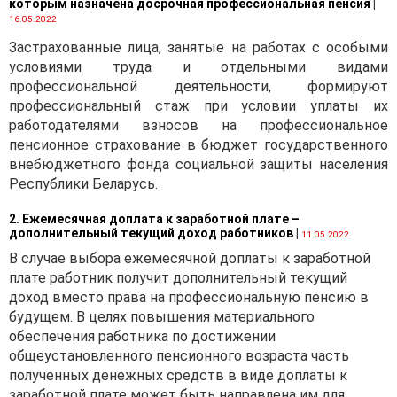
которым назначена досрочная профессиональная пенсия
|
16.05.2022
Минимальный
Застрахованные лица, занятые на работах с особыми
потребительский бюджет
условиями труда и отдельными видами
используется как
профессиональной деятельности, формируют
социальный норматив для:
профессиональный стаж при условии уплаты их
прогнозирования
работодателями взносов на профессиональное
изменений уровня жизни
пенсионное страхование в бюджет государственного
населения;
внебюджетного фонда социальной защиты населения
усиления социальной
Республики Беларусь.
защиты и поддержания
2. Ежемесячная доплата к заработной плате –
наименее защищенных
дополнительный текущий доход работников
|
11.05.2022
слоев населения;
В случае выбора ежемесячной доплаты к заработной
определения минимальных
плате работник получит дополнительный текущий
размеров заработной
доход вместо права на профессиональную пенсию в
платы, пенсий, стипендий,
будущем. В целях повышения материального
пособий и других
обеспечения работника по достижении
социальных выплат.
общеустановленного пенсионного возраста часть
полученных денежных средств в виде доплаты к
заработной плате может быть направлена им для