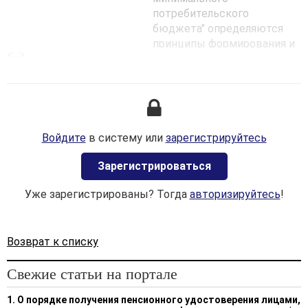
потребительского
бюджета" определяются
принципы формирования и
<...>
использования, порядок
утверждения и пересмотра
минимальных
потребительских
бюджетов, являющихся
основой для социальных
Войдите
в систему или
зарегистрируйтесь
нормативов.
Зaрегистрироваться
Минимальный
потребительский бюджет
Уже зарегистрированы? Тогда
авторизируйтесь
!
представляет собой
расходы на приобретение
набора потребительских
Возврат к списку
товаров и услуг для
удовлетворения основных
Свежие статьи на портале
физиологических и
социально-культурных
1. О порядке получения пенсионного удостоверения лицами,
потребностей человека.