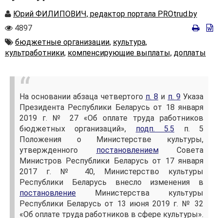
Автор
Юрий ФИЛИПОВИЧ, редактор портала PROtrud.by
Количество
4897
просмотров
Автор
бюджетные организации,
культура,
культработники,
компенсирующие выплаты,
доплаты
На основании абзаца четвертого
п. 8
и
п.
9
Указа
Президента Республики Беларусь от 18 января
2019 г. № 27 «Об оплате труда работников
бюджетных организаций»,
подп. 5.5
п. 5
Положения о Министерстве культуры,
утвержденного
постановлением
Совета
Министров Республики Беларусь от 17 января
2017 г. № 40, Министерство культуры
Республики Беларусь внесло изменения в
постановление
Министерства культуры
Республики Беларусь от 13 июня 2019 г. № 32
«Об оплате труда работников в сфере культуры».