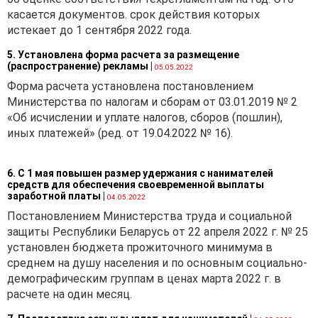
касается документов. срок действия которых
необходимо представлять
истекает до 1 сентября 2022 года.
на веб-портал информацию
об изменении валютного
5. Установлена форма расчета за размещение
договора. Срок для
(распространение) рекламы
|
05.05.2022
представления информации
Форма расчета установлена постановлением
на веб-портал об изменении
Министерства по налогам и сборам от 03.01.2019 № 2
зарегистрированного
«Об исчислении и уплате налогов, сборов (пошлин),
валютного договора
иных платежей» (ред. от 19.04.2022 № 16).
валютным
законодательством
Республики Беларусь не
6. С 1 мая повышен размер удержания с нанимателей
средств для обеспечения своевременной выплаты
установлен.
заработной платы
|
04.05.2022
НЕОБХОДИМОСТЬ
Постановлением Министерства труда и социальной
РЕГИСТРАЦИИ НА ВЕБ-
защиты Республики Беларусь от 22 апреля 2022 г. № 25
ПОРТАЛЕ ДОГОВОРА,
установлен бюджета прожиточного минимума в
ЗАКЛЮЧЕННОГО
среднем на душу населения и по основным социально-
ПОВЕРЕННЫМ-
демографическим группам в ценах марта 2022 г. в
РЕЗИДЕНТОМ
расчете на один месяц.
Рассмотрим еще одну