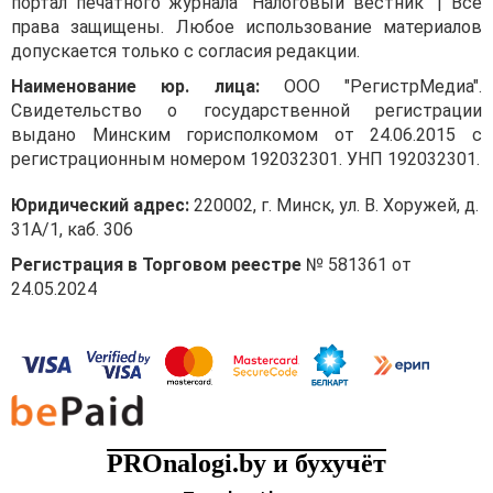
портал печатного журнала "Налоговый вестник" | Все
договор заключает
права защищены. Любое использование материалов
резидент-поверенный
допускается только с согласия редакции.
с резидентом, стороны
Наименование юр. лица:
ООО "РегистрМедиа".
договора — резидент
Свидетельство о государственной регистрации
и нерезидент. Таким
выдано Минским горисполкомом от 24.06.2015 с
образом, осуществляется
регистрационным номером 192032301. УНП 192032301.
импорт услуг.
Согласно п. 3 Инструкции
Юридический адрес:
220002, г. Минск, ул. В. Хоружей, д.
№ 37 для регистрации
31А/1, каб. 306
валютных договоров
Регистрация в Торговом реестре
№ 581361 от
должны совпасть
24.05.2024
в совокупности два
критерия:
1. сумма денежных
обязательств превышает
пороговое значение (4000
базовых величин при
заключении валютного
PROnalogi.by и бухучёт
договора юридическим