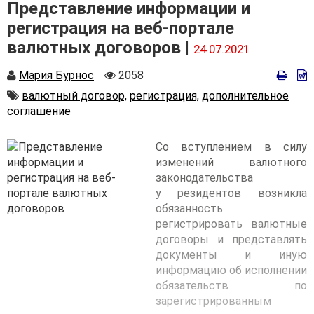
Представление информации и
регистрация на веб-портале
валютных договоров |
24.07.2021
Автор
Количество
Мария Бурнос
2058
просмотров
Автор
валютный договор,
регистрация,
дополнительное
соглашение
Со вступлением в силу
изменений валютного
законодательства
у резидентов возникла
обязанность
регистрировать валютные
договоры и представлять
документы и иную
информацию об исполнении
обязательств по
зарегистрированным