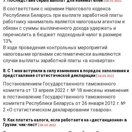
7. Последствия серых выплат для нанимателей
|
04.05.2022
ситуацию.
В соответствии с нормами Налогового кодекса
У юридического лица —
Республики Беларусь при выплате заработной платы
резидента заключен
работнику наниматель является налоговым агентом и
договор на оказание услуг
обязан с суммы выплаченного дохода удержать и
с нерезидентом. При этом
перечислить в бюджет подоходный налог в размере
от лица нерезидента
13%.
выступает резидент-
В ходе проведения контрольных мероприятий
поверенный в силу
налоговыми органами систематически выявляются
отдельного договора
случаи выплаты заработной платы «в конвертах».
поручения, заключенного
8. С 1 мая вступили в силу изменения в порядок заполнения и
между резидентом-
представления статистической декларации
|
04.05.2022
поверенным
Постановлением Государственного таможенного
и нерезидентом.
комитета от 13 апреля 2022 г. № 18 внесены изменения
Стоимость услуг по
в постановление Государственного таможенного
договору установлена
комитета Республики Беларусь от 26 января 2012 г. №
в евро. Оплата за
2 «О статистическом декларировании товаров».
оказанные услуги
производится
9. Как платить налоги, если работаете на «дистанционке» в
в белорусских рублях по
Грузии: чек-лист
|
04.05.2022
курсу Национального