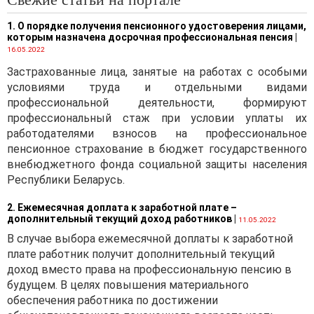
исполнении валютного
1. О порядке получения пенсионного удостоверения лицами,
договора регламентирован
которым назначена досрочная профессиональная пенсия
|
Инструкцией о регистрации
16.05.2022
резидентами валютных
Застрахованные лица, занятые на работах с особыми
договоров, утвержденной
условиями труда и отдельными видами
постановлением Правления
профессиональной деятельности, формируют
Национального банка
профессиональный стаж при условии уплаты их
Республики Беларусь от
работодателями взносов на профессиональное
12.02.2021 № 37 (далее —
пенсионное страхование в бюджет государственного
Инструкция № 37,
внебюджетного фонда социальной защиты населения
постановление № 37
Республики Беларусь.
соответственно).
Согласно п. 11 Инструкции
2. Ежемесячная доплата к заработной плате –
дополнительный текущий доход работников
№ 37 резидент
|
11.05.2022
представляет на веб-
В случае выбора ежемесячной доплаты к заработной
портале документы и иную
плате работник получит дополнительный текущий
информацию об изменении,
доход вместо права на профессиональную пенсию в
исполнении валютного
будущем. В целях повышения материального
договора. Представление
обеспечения работника по достижении
резидентами информации