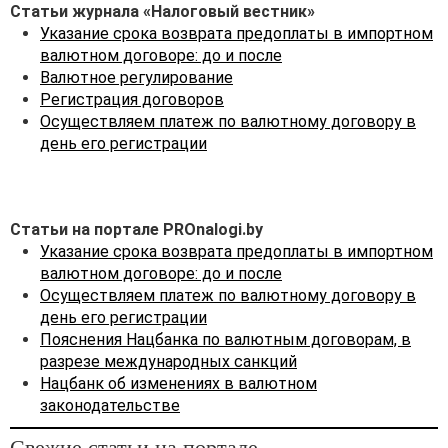
отдельные
Статьи журнала «Налоговый вестник»
дополнительные
Указание срока возврата предоплаты в импортном
соглашения с указанием
валютном договоре: до и после
условий поставки
Валютное регулирование
и оплаты партии товара.
Регистрация договоров
Осуществляем платеж по валютному договору в
Разберемся, необходимо
день его регистрации
ли ежемесячно при
заключении каждого
дополнительного
соглашения вносить
Статьи на портале PROnalogi.by
изменение в уже
Указание срока возврата предоплаты в импортном
зарегистрированный на
валютном договоре: до и после
портале Национального
Осуществляем платеж по валютному договору в
банка экспортный
день его регистрации
контракт и в какой срок.
Пояснения Нацбанка по валютным договорам, в
Порядок регистрации
разрезе международных санкций
валютных договоров,
Нацбанк об изменениях в валютном
представления резидентом
законодательстве
документов и иной
информации об изменении,
Свежие статьи на портале