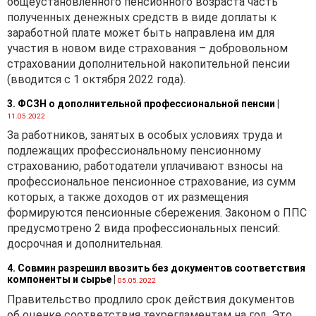
общеустановленного пенсионного возраста часть
основывается на принципах
полученных денежных средств в виде доплаты к
полноты, достоверности
заработной плате может быть направлена им для
и оперативности. При этом
участия в новом виде страхования – добровольном
в соответствии с п. 12
страховании дополнительной накопительной пенсии
Инструкции № 37 в случае
(вводится с 1 октября 2022 года).
обнаружения ошибок,
3. ФСЗН о дополнительной профессиональной пенсии
|
неточностей, опечаток
11.05.2022
в информации о валютном
За работников, занятых в особых условиях труда и
договоре, внесенной при
подлежащих профессиональному пенсионному
его регистрации, изменении
страхованию, работодатели уплачивают взносы на
или исполнении, резидент
профессиональное пенсионное страхование, из сумм
принимает меры по их
которых, а также доходов от их размещения
устранению путем
формируются пенсионные сбережения. Законом о ППС
внесения достоверных
предусмотрено 2 вида профессиональных пенсий:
данных.
досрочная и дополнительная.
Таким образом, при
4. Совмин разрешил ввозить без документов соответствия
изменении
компоненты и сырье
|
05.05.2022
зарегистрированного
Правительство продлило срок действия документов
валютного договора
об оценке соответствия техрегламентам на год. Это
резиденту-экспортеру