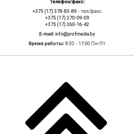
Телефон/факс:
лицом — резидентом или
индивидуальным
+375 (17) 378-83-89
- тел/факс
предпринимателем —
+375 (17) 270-09-09
резидентом),
+375 (17) 260-16-42
установленное
E-mail:
info@profmedia.by
Инструкцией № 37, либо же
не определена;
Время работы:
8:30 - 17:00 Пн-Пт
2. валютная операция
перечислена в перечне,
указанном в п. 3
Инструкции № 37. В данном
перечне содержится
проведение расчетов при
экспорте и (или) импорте
(поступление и (или)
передача товаров,
имущества в аренду, в том
числе в финансовую аренду
(лизинг), нераскрытой
информации,