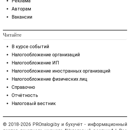
Реклама
резидентом товаров,
Авторам
имущества в аренду (в том
Вакансии
числе по сделкам, не
связанным
с перемещением товаров
Читайте
через Государственную
границу Республики
В курсе событий
Беларусь), нераскрытой
Налогообложение организаций
информации,
исключительных прав на
Налогообложение ИП
объекты интеллектуальной
Налогообложение иностранных организаций
собственности,
Налогообложение физических лиц
имущественных прав,
Справочно
выполненных работ,
оказанных услуг на
Отчётность
возмездной основе от
Налоговый вестник
нерезидента.
Таким образом,
в изложенной ситуации
© 2018-2026 PROnalogi.by и бухучёт - информационный
несмотря на то, что