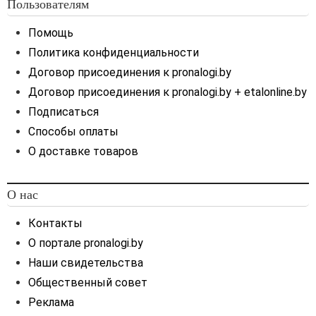
проведении резидентами
Пользователям
валютных операций
Помощь
с использованием
иностранной валюты срок
Политика конфиденциальности
возврата предварительной
Договор присоединения к pronalogi.by
оплаты нерезидентом
Договор присоединения к pronalogi.by + etalonline.by
необходимо
предусматривать по
Подписаться
импортным валютным
Способы оплаты
договорам, заключенным
О доставке товаров
с 09.07.2021, а также
заключенным до 09.07.2021
в случае продления
О нас
(увеличения) срока
действия таких договоров.
Контакты
Срок возврата предоплаты
О портале pronalogi.by
в импортном валютном
Наши свидетельства
договоре, заключенном до
Общественный совет
09.07.2021
Реклама
В нашей ситуации