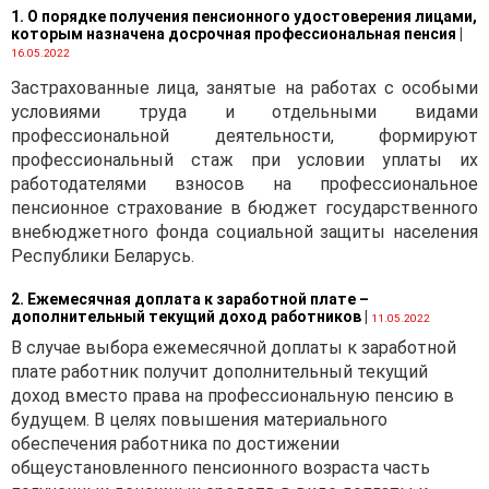
1. О порядке получения пенсионного удостоверения лицами,
с арендой платежей),
которым назначена досрочная профессиональная пенсия
|
выполненных работ,
16.05.2022
оказанных услуг;
Застрахованные лица, занятые на работах с особыми
· возврату
условиями труда и отдельными видами
нерезидентом белорусских
профессиональной деятельности, формируют
рублей, иностранной
профессиональный стаж при условии уплаты их
валюты, внесенных
работодателями взносов на профессиональное
резидентом в качестве
пенсионное страхование в бюджет государственного
предварительной оплаты,
внебюджетного фонда социальной защиты населения
в случае неисполнения или
Республики Беларусь.
исполнения не в полном
объеме нерезидентом
2. Ежемесячная доплата к заработной плате –
дополнительный текущий доход работников
обязательств по передаче
|
11.05.2022
товаров, нераскрытой
В случае выбора ежемесячной доплаты к заработной
информации,
плате работник получит дополнительный текущий
исключительных прав на
доход вместо права на профессиональную пенсию в
объекты интеллектуальной
будущем. В целях повышения материального
собственности,
обеспечения работника по достижении
имущественных прав,
общеустановленного пенсионного возраста часть
имущества в аренду,