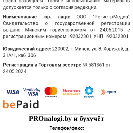
права защищены. Любое использование материалов
порядке до совершения
допускается только с согласия редакции.
платежа нерезиденту
Наименование юр. лица:
ООО "РегистрМедиа".
приводить договор
Свидетельство о государственной регистрации
в соответствие с новым
выдано Минским горисполкомом от 24.06.2015 с
валютным
регистрационным номером 192032301. УНП 192032301.
законодательством,
указывать срок возврата
Юридический адрес:
220002, г. Минск, ул. В. Хоружей, д.
предоплаты и вправе
31А/1, каб. 306
осуществить платеж.
Регистрация в Торговом реестре
№ 581361 от
Срок возврата предоплаты
24.05.2024
в импортном валютном
договоре, заключенном
после 09.07.2021
В другой ситуации
юридическое лицо —
резидент (далее —
резидент) заключает после
PROnalogi.by и бухучёт
09.07.2021 импортный
Телефон/факс:
валютный договор