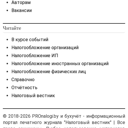
Авторам
юридическое лицо —
Вакансии
резидент представило
в банк Республики
Беларусь для совершения
Читайте
платежа нерезиденту
импортный валютный
В курсе событий
договор. Условия расчета:
Налогообложение организаций
100% предоплата. Договор
заключен до 09.07.2021
Налогообложение ИП
и действует по 31.12.2022.
Налогообложение иностранных организаций
Как видим, в нашем случае
Налогообложение физических лиц
указан конкретный срок
Справочно
действия валютного
Отчётность
договора, заключенного до
09.07.2021, действия
Налоговый вестник
и исполнения валютного
договора без продления
(увеличения) его срока.
© 2018-2026 PROnalogi.by и бухучёт - информационный
Таким образом, импортер
портал печатного журнала "Налоговый вестник" | Все
не должен в обязательном