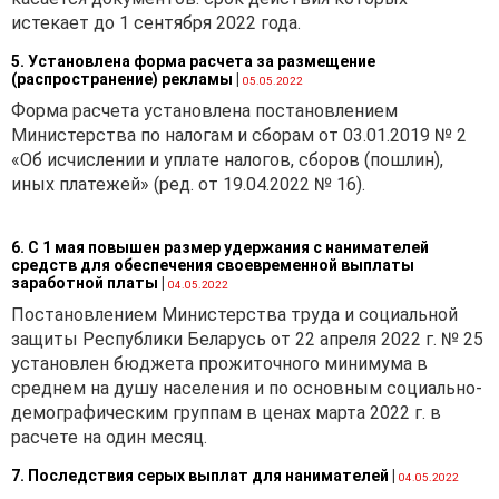
Республики Беларусь от
истекает до 1 сентября 2022 года.
16.07.2021 № 31-27/9279 «О
применении валютного
5. Установлена форма расчета за размещение
(распространение) рекламы
|
законодательства» (далее —
05.05.2022
письмо № 31-27/9279)
Форма расчета установлена постановлением
наличие срока возврата
Министерства по налогам и сборам от 03.01.2019 № 2
предварительной оплаты
«Об исчислении и уплате налогов, сборов (пошлин),
нерезидентом является
иных платежей» (ред. от 19.04.2022 № 16).
обязательным условием
импортного валютного
6. С 1 мая повышен размер удержания с нанимателей
договора только в случае,
средств для обеспечения своевременной выплаты
если условиями такого
заработной платы
|
04.05.2022
договора предусмотрена
Постановлением Министерства труда и социальной
предварительная оплата
защиты Республики Беларусь от 22 апреля 2022 г. № 25
резидентом передаваемых
установлен бюджета прожиточного минимума в
нерезидентом товаров,
среднем на душу населения и по основным социально-
нераскрытой информации,
демографическим группам в ценах марта 2022 г. в
исключительных прав на
расчете на один месяц.
объекты интеллектуальной
собственности,
7. Последствия серых выплат для нанимателей
|
04.05.2022
имущественных прав,