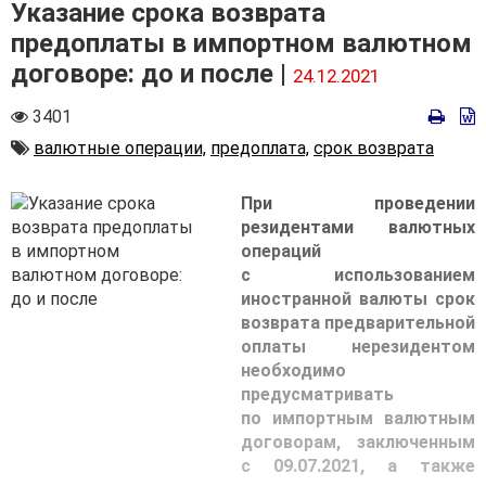
Указание срока возврата
предоплаты в импортном валютном
договоре: до и после |
24.12.2021
Количество
3401
просмотров
Автор
валютные операции,
предоплата,
срок возврата
При проведении
резидентами валютных
операций
с использованием
иностранной валюты срок
возврата предварительной
оплаты нерезидентом
необходимо
предусматривать
по импортным валютным
договорам, заключенным
с 09.07.2021, а также