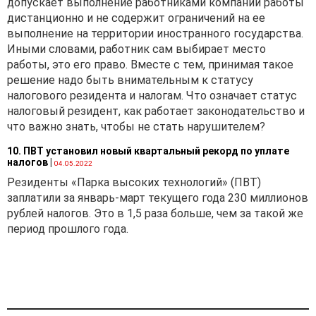
окончания исполнения
допускает выполнение работниками компании работы
обязательств по этим
дистанционно и не содержит ограничений на ее
валютным операциям.
выполнение на территории иностранного государства.
Договоры, заключенные до
Иными словами, работник сам выбирает место
вступления в силу Закона
работы, это его право. Вместе с тем, принимая такое
№ 36-З
решение надо быть внимательным к статусу
и предусматривающие
налогового резидента и налогам. Что означает статус
проведение таких
налоговый резидент, как работает законодательство и
операций, не подлежат
что важно знать, чтобы не стать нарушителем?
приведению
10. ПВТ установил новый квартальный рекорд по уплате
в соответствие с Законом
налогов
|
04.05.2022
№ 36-З. При этом в случае
Резиденты «Парка высоких технологий» (ПВТ)
продления (увеличения)
заплатили за январь-март текущего года 230 миллионов
срока действия таких
рублей налогов. Это в 1,5 раза больше, чем за такой же
договоров их положения
период прошлого года.
подлежат приведению
в соответствие
с требованиями Закона
№ 36-З.
Согласно разъяснению при