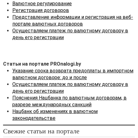
о валютном регулировании.
Валютное регулирование
Регистрация договоров
В ч. 2
п. 1
ст. 10 Закона
Представление информации и регистрация на веб-
о валютном регулировании
портале валютных договоров
установлено, что валютные
Осуществляем платеж по валютному договору в
договоры, заключаемые
день его регистрации
между резидентами
и нерезидентами, должны
предусматривать сроки
исполнения обязательств
Статьи на портале PROnalogi.by
нерезидентами по:
Указание срока возврата предоплаты в импортном
· оплате переданных
валютном договоре: до и после
нерезиденту товаров,
Осуществляем платеж по валютному договору в
нераскрытой информации,
день его регистрации
исключительных прав на
Пояснения Нацбанка по валютным договорам, в
объекты интеллектуальной
разрезе международных санкций
собственности,
Нацбанк об изменениях в валютном
имущественных прав,
законодательстве
имущества в аренду
(внесению арендной платы
Свежие статьи на портале
и иных связанных