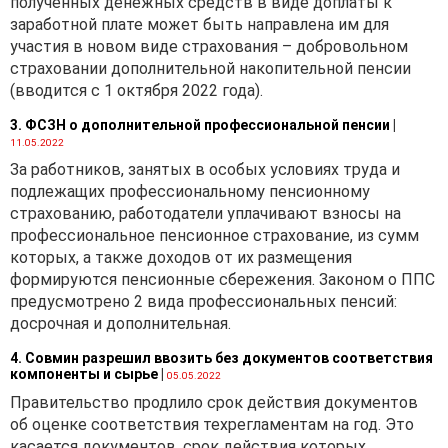
полученных денежных средств в виде доплаты к
выполнению работ,
заработной плате может быть направлена им для
оказанию услуг.
участия в новом виде страхования – добровольном
страховании дополнительной накопительной пенсии
Таким образом:
(вводится с 1 октября 2022 года).
· экспортный
3. ФСЗН о дополнительной профессиональной пенсии
|
валютный договор должен
11.05.2022
содержать срок исполнения
За работников, занятых в особых условиях труда и
нерезидентом своих
подлежащих профессиональному пенсионному
обязательств;
страхованию, работодатели уплачивают взносы на
· импортный
профессиональное пенсионное страхование, из сумм
валютный договор должен
которых, а также доходов от их размещения
содержать срок возврата
формируются пенсионные сбережения. Законом о ППС
предоплаты в случае
предусмотрено 2 вида профессиональных пенсий:
неисполнения или
досрочная и дополнительная.
исполнения не в полном
объеме нерезидентом
4. Совмин разрешил ввозить без документов соответствия
компоненты и сырье
|
05.05.2022
своих обязательств.
Правительство продлило срок действия документов
Согласно письму
об оценке соответствия техрегламентам на год. Это
Национального банка
касается документов. срок действия которых