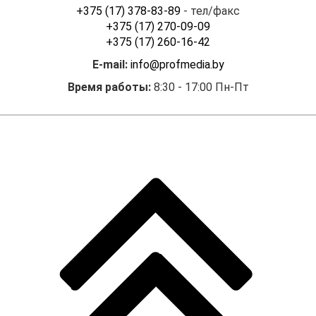
с нерезидентом. Условия
+375 (17) 378-83-89
- тел/факс
расчета: по факту. Резидент
+375 (17) 270-09-09
представил в банк
+375 (17) 260-16-42
Республики Беларусь
E-mail:
info@profmedia.by
(далее — банк) платежное
поручение и импортный
Время работы:
8:30 - 17:00 Пн-Пт
валютный договор для
осуществления платежа
нерезиденту. Однако банк
не пропускает платеж
и требует, чтобы
в договоре был указан срок
возврата предоплаты
нерезидентом.
Полагаем, в данной
ситуации требования банка
неправомерны, поскольку
согласно письму № 31-
27/9279 наличие срока
возврата предварительной