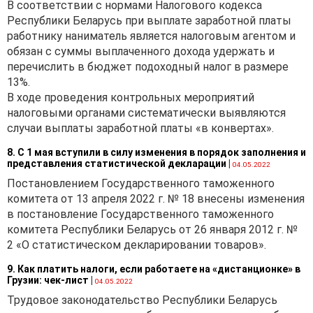
В соответствии с нормами Налогового кодекса
имущества в аренду,
Республики Беларусь при выплате заработной платы
выполняемых работ,
работнику наниматель является налоговым агентом и
оказываемых услуг.
обязан с суммы выплаченного дохода удержать и
перечислить в бюджет подоходный налог в размере
Согласно
ст. 4
Закона
13%.
Республики Беларусь
В ходе проведения контрольных мероприятий
от 30.06.2020 № 36-З «Об
налоговыми органами систематически выявляются
изменении законов
случаи выплаты заработной платы «в конвертах».
по вопросам валютного
регулирования и валютного
8. С 1 мая вступили в силу изменения в порядок заполнения и
контроля» (далее — Закон
представления статистической декларации
|
04.05.2022
№ 36-З) проведение
Постановлением Государственного таможенного
валютных операций
комитета от 13 апреля 2022 г. № 18 внесены изменения
с использованием
в постановление Государственного таможенного
иностранной валюты
комитета Республики Беларусь от 26 января 2012 г. №
в случаях, установленных
2 «О статистическом декларировании товаров».
актами валютного
законодательства до
9. Как платить налоги, если работаете на «дистанционке» в
Грузии: чек-лист
|
вступления в силу Закона
04.05.2022
№ 36-З, разрешается до
Трудовое законодательство Республики Беларусь