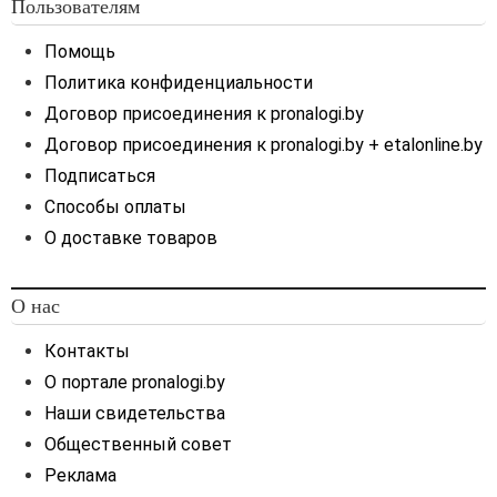
проведении резидентами
Пользователям
валютных операций
Помощь
с использованием
иностранной валюты срок
Политика конфиденциальности
возврата предварительной
Договор присоединения к pronalogi.by
оплаты нерезидентом
Договор присоединения к pronalogi.by + etalonline.by
необходимо
предусматривать по
Подписаться
импортным валютным
Способы оплаты
договорам, заключенным
О доставке товаров
с 09.07.2021, а также
заключенным до 09.07.2021
в случае продления
О нас
(увеличения) срока
действия таких договоров.
Контакты
Срок возврата предоплаты
О портале pronalogi.by
в импортном валютном
Наши свидетельства
договоре, заключенном до
Общественный совет
09.07.2021
Реклама
В нашей ситуации