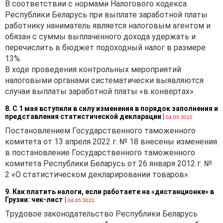
В соответствии с нормами Налогового кодекса
имущества в аренду,
Республики Беларусь при выплате заработной платы
выполняемых работ,
работнику наниматель является налоговым агентом и
оказываемых услуг.
обязан с суммы выплаченного дохода удержать и
перечислить в бюджет подоходный налог в размере
Согласно
ст. 4
Закона
13%.
Республики Беларусь
В ходе проведения контрольных мероприятий
от 30.06.2020 № 36-З «Об
налоговыми органами систематически выявляются
изменении законов
случаи выплаты заработной платы «в конвертах».
по вопросам валютного
регулирования и валютного
8. С 1 мая вступили в силу изменения в порядок заполнения и
контроля» (далее — Закон
представления статистической декларации
|
04.05.2022
№ 36-З) проведение
Постановлением Государственного таможенного
валютных операций
комитета от 13 апреля 2022 г. № 18 внесены изменения
с использованием
в постановление Государственного таможенного
иностранной валюты
комитета Республики Беларусь от 26 января 2012 г. №
в случаях, установленных
2 «О статистическом декларировании товаров».
актами валютного
законодательства до
9. Как платить налоги, если работаете на «дистанционке» в
Грузии: чек-лист
|
вступления в силу Закона
04.05.2022
№ 36-З, разрешается до
Трудовое законодательство Республики Беларусь