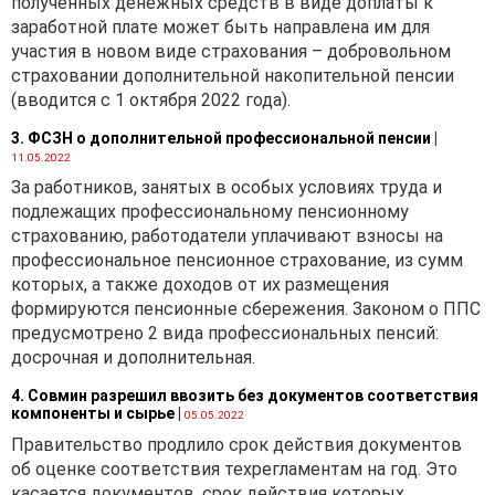
полученных денежных средств в виде доплаты к
выполнению работ,
заработной плате может быть направлена им для
оказанию услуг.
участия в новом виде страхования – добровольном
страховании дополнительной накопительной пенсии
Таким образом:
(вводится с 1 октября 2022 года).
· экспортный
3. ФСЗН о дополнительной профессиональной пенсии
|
валютный договор должен
11.05.2022
содержать срок исполнения
За работников, занятых в особых условиях труда и
нерезидентом своих
подлежащих профессиональному пенсионному
обязательств;
страхованию, работодатели уплачивают взносы на
· импортный
профессиональное пенсионное страхование, из сумм
валютный договор должен
которых, а также доходов от их размещения
содержать срок возврата
формируются пенсионные сбережения. Законом о ППС
предоплаты в случае
предусмотрено 2 вида профессиональных пенсий:
неисполнения или
досрочная и дополнительная.
исполнения не в полном
объеме нерезидентом
4. Совмин разрешил ввозить без документов соответствия
компоненты и сырье
|
05.05.2022
своих обязательств.
Правительство продлило срок действия документов
Согласно письму
об оценке соответствия техрегламентам на год. Это
Национального банка
касается документов. срок действия которых