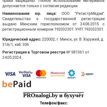
права защищены. Любое использование материалов
порядке до совершения
допускается только с согласия редакции.
платежа нерезиденту
Наименование юр. лица:
ООО "РегистрМедиа".
приводить договор
Свидетельство о государственной регистрации
в соответствие с новым
выдано Минским горисполкомом от 24.06.2015 с
валютным
регистрационным номером 192032301. УНП 192032301.
законодательством,
указывать срок возврата
Юридический адрес:
220002, г. Минск, ул. В. Хоружей, д.
предоплаты и вправе
31А/1, каб. 306
осуществить платеж.
Регистрация в Торговом реестре
№ 581361 от
Срок возврата предоплаты
24.05.2024
в импортном валютном
договоре, заключенном
после 09.07.2021
В другой ситуации
юридическое лицо —
резидент (далее —
резидент) заключает после
PROnalogi.by и бухучёт
09.07.2021 импортный
Телефон/факс:
валютный договор