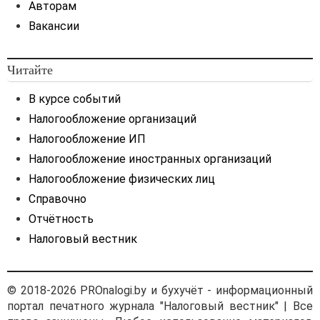
Авторам
юридическое лицо —
Вакансии
резидент представило
в банк Республики
Беларусь для совершения
Читайте
платежа нерезиденту
импортный валютный
В курсе событий
договор. Условия расчета:
Налогообложение организаций
100% предоплата. Договор
заключен до 09.07.2021
Налогообложение ИП
и действует по 31.12.2022.
Налогообложение иностранных организаций
Как видим, в нашем случае
Налогообложение физических лиц
указан конкретный срок
Справочно
действия валютного
Отчётность
договора, заключенного до
09.07.2021, действия
Налоговый вестник
и исполнения валютного
договора без продления
(увеличения) его срока.
© 2018-2026 PROnalogi.by и бухучёт - информационный
Таким образом, импортер
портал печатного журнала "Налоговый вестник" | Все
не должен в обязательном