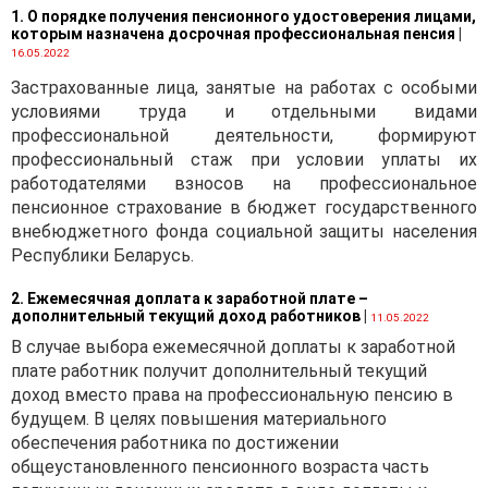
1. О порядке получения пенсионного удостоверения лицами,
с арендой платежей),
которым назначена досрочная профессиональная пенсия
|
выполненных работ,
16.05.2022
оказанных услуг;
Застрахованные лица, занятые на работах с особыми
· возврату
условиями труда и отдельными видами
нерезидентом белорусских
профессиональной деятельности, формируют
рублей, иностранной
профессиональный стаж при условии уплаты их
валюты, внесенных
работодателями взносов на профессиональное
резидентом в качестве
пенсионное страхование в бюджет государственного
предварительной оплаты,
внебюджетного фонда социальной защиты населения
в случае неисполнения или
Республики Беларусь.
исполнения не в полном
объеме нерезидентом
2. Ежемесячная доплата к заработной плате –
дополнительный текущий доход работников
обязательств по передаче
|
11.05.2022
товаров, нераскрытой
В случае выбора ежемесячной доплаты к заработной
информации,
плате работник получит дополнительный текущий
исключительных прав на
доход вместо права на профессиональную пенсию в
объекты интеллектуальной
будущем. В целях повышения материального
собственности,
обеспечения работника по достижении
имущественных прав,
общеустановленного пенсионного возраста часть
имущества в аренду,