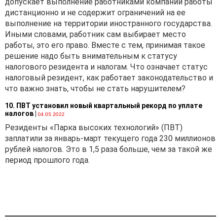
окончания исполнения
допускает выполнение работниками компании работы
обязательств по этим
дистанционно и не содержит ограничений на ее
валютным операциям.
выполнение на территории иностранного государства.
Договоры, заключенные до
Иными словами, работник сам выбирает место
вступления в силу Закона
работы, это его право. Вместе с тем, принимая такое
№ 36-З
решение надо быть внимательным к статусу
и предусматривающие
налогового резидента и налогам. Что означает статус
проведение таких
налоговый резидент, как работает законодательство и
операций, не подлежат
что важно знать, чтобы не стать нарушителем?
приведению
10. ПВТ установил новый квартальный рекорд по уплате
в соответствие с Законом
налогов
|
04.05.2022
№ 36-З. При этом в случае
Резиденты «Парка высоких технологий» (ПВТ)
продления (увеличения)
заплатили за январь-март текущего года 230 миллионов
срока действия таких
рублей налогов. Это в 1,5 раза больше, чем за такой же
договоров их положения
период прошлого года.
подлежат приведению
в соответствие
с требованиями Закона
№ 36-З.
Согласно разъяснению при