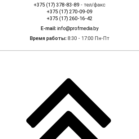
с нерезидентом. Условия
+375 (17) 378-83-89
- тел/факс
расчета: по факту. Резидент
+375 (17) 270-09-09
представил в банк
+375 (17) 260-16-42
Республики Беларусь
E-mail:
info@profmedia.by
(далее — банк) платежное
поручение и импортный
Время работы:
8:30 - 17:00 Пн-Пт
валютный договор для
осуществления платежа
нерезиденту. Однако банк
не пропускает платеж
и требует, чтобы
в договоре был указан срок
возврата предоплаты
нерезидентом.
Полагаем, в данной
ситуации требования банка
неправомерны, поскольку
согласно письму № 31-
27/9279 наличие срока
возврата предварительной