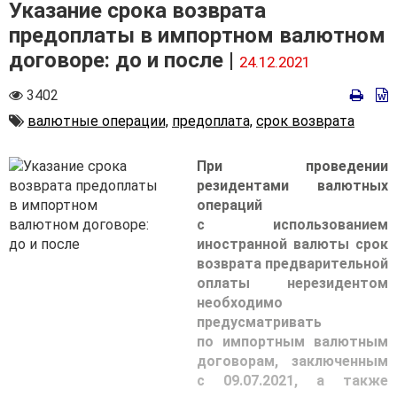
Указание срока возврата
предоплаты в импортном валютном
договоре: до и после |
24.12.2021
Количество
3402
просмотров
Автор
валютные операции,
предоплата,
срок возврата
При проведении
резидентами валютных
операций
с использованием
иностранной валюты срок
возврата предварительной
оплаты нерезидентом
необходимо
предусматривать
по импортным валютным
договорам, заключенным
с 09.07.2021, а также