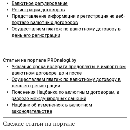
о валютном регулировании.
Валютное регулирование
Регистрация договоров
В ч. 2
п. 1
ст. 10 Закона
Представление информации и регистрация на веб-
о валютном регулировании
портале валютных договоров
установлено, что валютные
Осуществляем платеж по валютному договору в
договоры, заключаемые
день его регистрации
между резидентами
и нерезидентами, должны
предусматривать сроки
исполнения обязательств
Статьи на портале PROnalogi.by
нерезидентами по:
Указание срока возврата предоплаты в импортном
· оплате переданных
валютном договоре: до и после
нерезиденту товаров,
Осуществляем платеж по валютному договору в
нераскрытой информации,
день его регистрации
исключительных прав на
Пояснения Нацбанка по валютным договорам, в
объекты интеллектуальной
разрезе международных санкций
собственности,
Нацбанк об изменениях в валютном
имущественных прав,
законодательстве
имущества в аренду
(внесению арендной платы
Свежие статьи на портале
и иных связанных