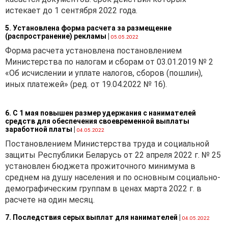
Республики Беларусь от
истекает до 1 сентября 2022 года.
16.07.2021 № 31-27/9279 «О
применении валютного
5. Установлена форма расчета за размещение
(распространение) рекламы
|
законодательства» (далее —
05.05.2022
письмо № 31-27/9279)
Форма расчета установлена постановлением
наличие срока возврата
Министерства по налогам и сборам от 03.01.2019 № 2
предварительной оплаты
«Об исчислении и уплате налогов, сборов (пошлин),
нерезидентом является
иных платежей» (ред. от 19.04.2022 № 16).
обязательным условием
импортного валютного
6. С 1 мая повышен размер удержания с нанимателей
договора только в случае,
средств для обеспечения своевременной выплаты
если условиями такого
заработной платы
|
04.05.2022
договора предусмотрена
Постановлением Министерства труда и социальной
предварительная оплата
защиты Республики Беларусь от 22 апреля 2022 г. № 25
резидентом передаваемых
установлен бюджета прожиточного минимума в
нерезидентом товаров,
среднем на душу населения и по основным социально-
нераскрытой информации,
демографическим группам в ценах марта 2022 г. в
исключительных прав на
расчете на один месяц.
объекты интеллектуальной
собственности,
7. Последствия серых выплат для нанимателей
|
04.05.2022
имущественных прав,