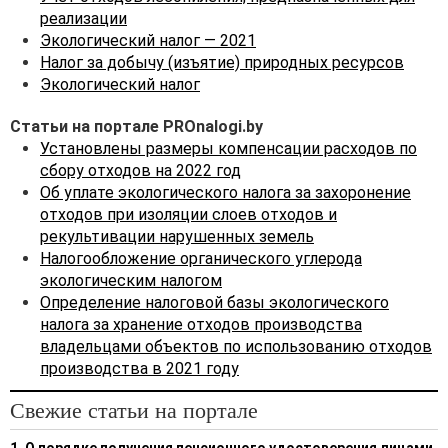
использование отходов,
реализации
образующихся после
Экологический налог — 2021
утраты потребительских
Налог за добычу (изъятие) природных ресурсов
свойств товаров,
путем
Экологический налог
заключения договора с ГУ
«Оператор вторичных
Статьи на портале PROnalogi.by
материальных ресурсов» с
Установлены размеры компенсации расходов по
последующей
сбору отходов на 2022 год
уплатой платы за
Об уплате экологического налога за захоронение
организацию сбора,
отходов при изоляции слоев отходов и
обезвреживания и (или)
рекультивации нарушенных земель
использования отходов
Налогообложение органического углерода
товаров и отходов
экологическим налогом
упаковки.
Определение налоговой базы экологического
налога за хранение отходов производства
Ответственность за
владельцами объектов по использованию отходов
невыполнение
производства в 2021 году
установленной
законодательством
Свежие статьи на портале
обязанности по
обеспечению сбора,
1. О порядке получения пенсионного удостоверения лицами,