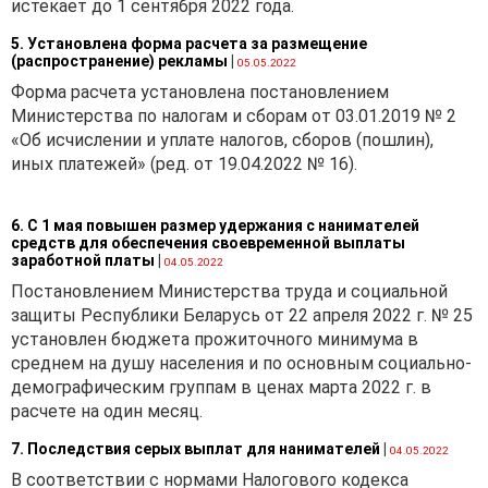
истекает до 1 сентября 2022 года.
обращении с отходами
обязанности по
5. Установлена форма расчета за размещение
обеспечению сбора,
(распространение) рекламы
|
05.05.2022
обезвреживания и (или)
Форма расчета установлена постановлением
использования отходов
Министерства по налогам и сборам от 03.01.2019 № 2
товаров и отходов
«Об исчислении и уплате налогов, сборов (пошлин),
упаковки в части
иных платежей» (ред. от 19.04.2022 № 16).
неисполнения обязанности
по внесению названной
6. С 1 мая повышен размер удержания с нанимателей
платы.
средств для обеспечения своевременной выплаты
заработной платы
|
04.05.2022
Постановлением Министерства труда и социальной
защиты Республики Беларусь от 22 апреля 2022 г. № 25
установлен бюджета прожиточного минимума в
среднем на душу населения и по основным социально-
демографическим группам в ценах марта 2022 г. в
расчете на один месяц.
7. Последствия серых выплат для нанимателей
|
04.05.2022
В соответствии с нормами Налогового кодекса