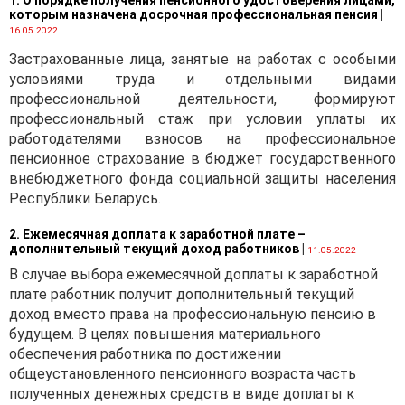
обезвреживания и (или)
которым назначена досрочная профессиональная пенсия
|
16.05.2022
использования отходов
товаров и отходов
Застрахованные лица, занятые на работах с особыми
упаковки предусмотрена
условиями труда и отдельными видами
частью 1 статьи 15.63
профессиональной деятельности, формируют
Кодекса Республики
профессиональный стаж при условии уплаты их
Беларусь об
работодателями взносов на профессиональное
административных
пенсионное страхование в бюджет государственного
правонарушениях (далее –
внебюджетного фонда социальной защиты населения
КоАП) и влечет наложение
Республики Беларусь.
штрафа на
индивидуального
2. Ежемесячная доплата к заработной плате –
дополнительный текущий доход работников
|
предпринимателя или
11.05.2022
юридическое лицо в
В случае выбора ежемесячной доплаты к заработной
двукратном размере платы
плате работник получит дополнительный текущий
за организацию сбора,
доход вместо права на профессиональную пенсию в
обезвреживания и (или)
будущем. В целях повышения материального
использования отходов
обеспечения работника по достижении
товаров и отходов
общеустановленного пенсионного возраста часть
упаковки.
полученных денежных средств в виде доплаты к