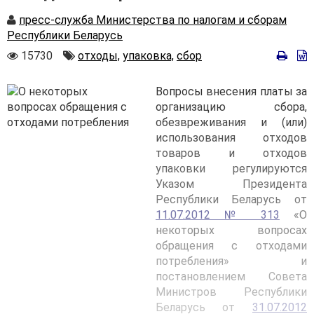
Автор
пресс-служба Министерства по налогам и сборам
Республики Беларусь
Количество
Автор
15730
отходы,
упаковка,
сбор
просмотров
Вопросы внесения платы за
организацию сбора,
обезвреживания и (или)
использования отходов
товаров и отходов
упаковки регулируются
Указом Президента
Республики Беларусь от
11.07.2012 № 313
«О
некоторых вопросах
обращения с отходами
потребления» и
постановлением Совета
Министров Республики
Беларусь от
31.07.2012