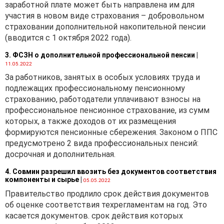
заработной плате может быть направлена им для
С учетом того,
участия в новом виде страхования – добровольном
что контроль за
страховании дополнительной накопительной пенсии
правильностью исчисления,
(вводится с 1 октября 2022 года).
своевременностью и
полнотой внесения платы
3. ФСЗН о дополнительной профессиональной пенсии
|
за организацию сбора,
11.05.2022
обезвреживания и (или)
За работников, занятых в особых условиях труда и
использования отходов
подлежащих профессиональному пенсионному
товаров и отходов
страхованию, работодатели уплачивают взносы на
упаковки возложен
профессиональное пенсионное страхование, из сумм
на налоговые органы,
которых, а также доходов от их размещения
налоговым органам
формируются пенсионные сбережения. Законом о ППС
предоставлено право
предусмотрено 2 вида профессиональных пенсий:
составлять протоколы и
досрочная и дополнительная.
рассматривать дела об
4. Совмин разрешил ввозить без документов соответствия
административном
компоненты и сырье
|
05.05.2022
правонарушении за
Правительство продлило срок действия документов
невыполнение
об оценке соответствия техрегламентам на год. Это
установленной
касается документов. срок действия которых
законодательством об