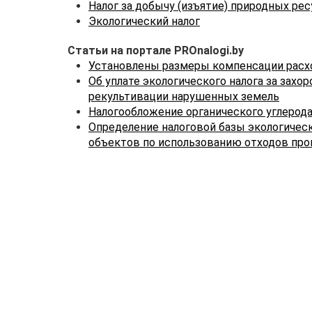
Налог за добычу (изъятие) природных ре
Экологический налог
Статьи на портале PROnalogi.by
Установлены размеры компенсации расход
Об уплате экологического налога за захо
рекультивации нарушенных земель
Налогообложение органического углерод
Определение налоговой базы экологическ
объектов по использованию отходов про