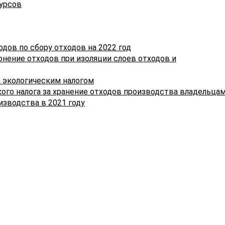
сурсов
выбросы загрязняющих веществ в атмосферный воз
за 2019 год представляются по форме согласно
приложению 9
к постановлению Министерства по
налогам и сборам Республики Беларусь от 03.01.2019 
ов по сбору отходов на 2022 год
"Об исчислении и уплате налогов, сборов (пошлин), ины
ронение отходов при изоляции слоев отходов и
платежей".
а экологическим налогом
ого налога за хранение отходов производства владельца
изводства в 2021 году