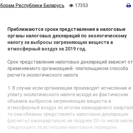
Количество
сборам Республики Беларусь
17353
просмотров
Приближаются сроки представления в налоговые
органы налоговых деклараций по экологическому
налогу за выбросы загрязняющих веществ в
атмосферный воздух за 2019 год.
Срок представления налоговых деклараций зависит о
применяемого организацией- плательщиком способа
расчета экологического налога.
1. В случае если организации производят исчисление и
уплату экологического налога исходя из фактических
объемов выбросов загрязняющих веществ в
атмосферный воздух по итогам календарного квартала
то они обязаны представлять налоговые декларации
(расчеты) ежеквартально не позднее 20-го числа месяц
следующего за истекшим налоговым периодом.