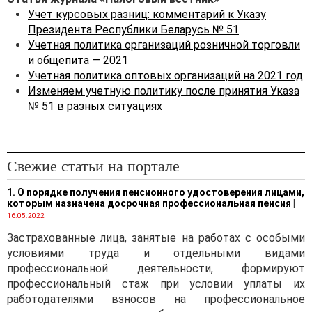
30.09.2011 № 102 (далее —
Учет курсовых разниц: комментарий к Указу
Инструкция № 102),
Президента Республики Беларусь № 51
Инструкцией
по
Учетная политика организаций розничной торговли
бухгалтерскому учету
и общепита — 2021
доходов и расходов по
Учетная политика оптовых организаций на 2021 год
договорам строительного
Изменяем учетную политику после принятия Указа
подряда, утвержденной
№ 51 в разных ситуациях
постановлением
Министерства
архитектуры и
строительства
Свежие статьи на портале
Республики Беларусь от
1. О порядке получения пенсионного удостоверения лицами,
30.09.2011 № 44, с учетом
которым назначена досрочная профессиональная пенсия
|
произошедших изменений
16.05.2022
законодательства и
Застрахованные лица, занятые на работах с особыми
практики применения
условиями труда и отдельными видами
законодательства в
профессиональной деятельности, формируют
области бухгалтерского
профессиональный стаж при условии уплаты их
учета и отчетности, а
работодателями взносов на профессиональное
также налогообложения.