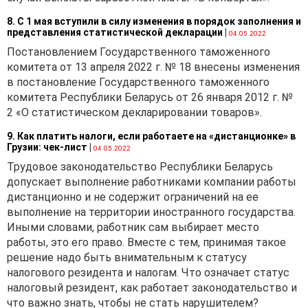
законодательства, которые
необходимо учесть при
8. С 1 мая вступили в силу изменения в порядок заполнения и
представления статистической декларации
формировании учетной
|
04.05.2022
политики на 2021 год.
Постановлением Государственного таможенного
комитета от 13 апреля 2022 г. № 18 внесены изменения
в постановление Государственного таможенного
_________________________
комитета Республики Беларусь от 26 января 2012 г. №
2 «О статистическом декларировании товаров».
(наименование
организации)
9. Как платить налоги, если работаете на «дистанционке» в
Грузии: чек-лист
|
04.05.2022
Трудовое законодательство Республики Беларусь
УТВЕРЖДЕНО
допускает выполнение работниками компании работы
Приказ
дистанционно и не содержит ограничений на ее
выполнение на территории иностранного государства.
_________________
Иными словами, работник сам выбирает место
№ _________
работы, это его право. Вместе с тем, принимая такое
решение надо быть внимательным к статусу
налогового резидента и налогам. Что означает статус
_________________________
налоговый резидент, как работает законодательство и
(место издания)
что важно знать, чтобы не стать нарушителем?