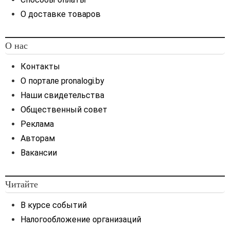
счетов
бухгалтерского
О доставке товаров
учета, утвержденных
постановлением
Минфина
Республики Беларусь от
О нас
29.06.2011 № 50,
Инструкции
по
Контакты
бухгалтерскому учету
О портале pronalogi.by
доходов и расходов,
утвержденной
Наши свидетельства
постановлением
Общественный совет
Министерства финансов
Реклама
Республики Беларусь» от
Авторам
30.09.2011 № 102, других
актов законодательства
Вакансии
по бухгалтерскому учету,
отчетности и
Читайте
налогообложению,
регламентирующих
В курсе событий
вопросы вариантного
учета хозяйственных
Налогообложение организаций
операций, —