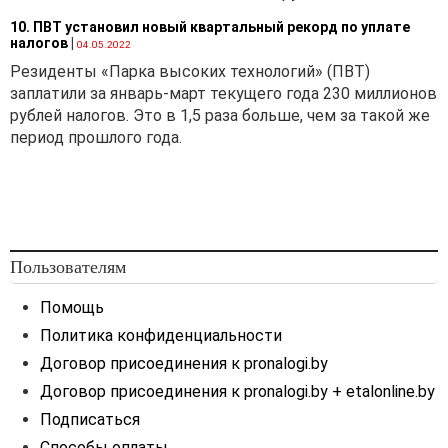
10. ПВТ установил новый квартальный рекорд по уплате
налогов
|
04.05.2022
Резиденты «Парка высоких технологий» (ПВТ)
«Об утверждении
заплатили за январь-март текущего года 230 миллионов
Положения по учетной
рублей налогов. Это в 1,5 раза больше, чем за такой же
политике организации в
период прошлого года.
новой редакции»
Во исполнение
статьи 9
Закона Республики
Беларусь от 12.07.2013 №
Пользователям
57-З «О бухгалтерском
учете и отчетности»
Помощь
(далее — Закон), а также с
Политика конфиденциальности
учетом норм
типового
Договор присоединения к pronalogi.by
плана счетов
бухгалтерского учета и
Договор присоединения к pronalogi.by + etalonline.by
Инструкции
о порядке
Подписаться
применения
типового
плана
Способы оплаты