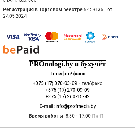
1.4. Применяемые
Регистрация в Торговом реестре
№ 581361 от
организацией регистры
24.05.2024
бухгалтерского учета
(приложение 3 к
Положению);
1.5. График движения
первичных учетных
документов и регистров
PROnalogi.by и бухучёт
бухгалтерского учета
(приложение 4 к
Телефон/факс:
Положению);
+375 (17) 378-83-89
- тел/факс
1.6. Порядок проведения
+375 (17) 270-09-09
инвентаризации активов и
+375 (17) 260-16-42
обязательств организации
E-mail:
info@profmedia.by
(приложение 5 к
Положению).
Время работы:
8:30 - 17:00 Пн-Пт
2. Настоящий приказ
вступает в силу с 22