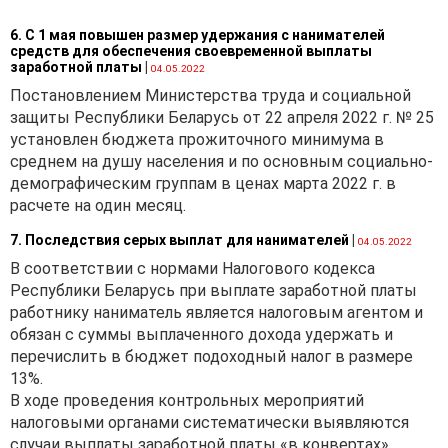
утверждении учетной
политики следует
6. С 1 мая повышен размер удержания с нанимателей
учитывать требования
средств для обеспечения своевременной выплаты
заработной платы
|
Инструкции
по
04.05.2022
делопроизводству в
Постановлением Министерства труда и социальной
государственных органах,
защиты Республики Беларусь от 22 апреля 2022 г. № 25
иных организациях,
установлен бюджета прожиточного минимума в
утвержденной
среднем на душу населения и по основным социально-
постановлением
демографическим группам в ценах марта 2022 г. в
Министерства юстиции
расчете на один месяц.
Республики Беларусь от
7. Последствия серых выплат для нанимателей
|
19.01.2009 № 4.
04.05.2022
В соответствии с нормами Налогового кодекса
Жирным выделен
Республики Беларусь при выплате заработной платы
возможный текст приказа
работнику наниматель является налоговым агентом и
по учетной политике,
обязан с суммы выплаченного дохода удержать и
жирным курсивом —
перечислить в бюджет подоходный налог в размере
возможные варианты,
а
13%.
курсивом — пояснения
В ходе проведения контрольных мероприятий
(обоснования), в том числе с
налоговыми органами систематически выявляются
учетом изменений
случаи выплаты заработной платы «в конвертах».