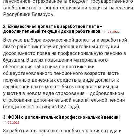
пенсионное страхование в бюджет государственного
внебюджетного фонда социальной защиты населения
Республики Беларусь.
2. Ежемесячная доплата к заработной плате –
Ниже приведем примерную
дополнительный текущий доход работников
|
11.05.2022
форму приказа по учетной
В случае выбора ежемесячной доплаты к заработной
политике организации,
плате работник получит дополнительный текущий
зарегистрированной 22
доход вместо права на профессиональную пенсию в
февраля 2020 г.
[1]
будущем. В целях повышения материального
Справочно:
обеспечения работника по достижении
Положение об учетной
общеустановленного пенсионного возраста часть
политике вновь созданной
полученных денежных средств в виде доплаты к
организации утверждается
заработной плате может быть направлена им для
руководителем
участия в новом виде страхования – добровольном
организации не позднее
страховании дополнительной накопительной пенсии
тридцатого календарного
(вводится с 1 октября 2022 года).
дня с даты
3. ФСЗН о дополнительной профессиональной пенсии
|
государственной
11.05.2022
регистрации этой
За работников, занятых в особых условиях труда и
организации. Положение об