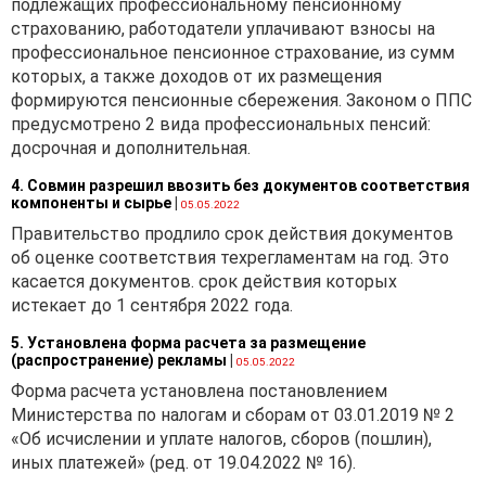
подлежащих профессиональному пенсионному
учетной политике вновь
страхованию, работодатели уплачивают взносы на
созданной организации
профессиональное пенсионное страхование, из сумм
применяется этой
которых, а также доходов от их размещения
организацией с даты ее
формируются пенсионные сбережения. Законом о ППС
государственной
предусмотрено 2 вида профессиональных пенсий:
регистрации (
п. 3
досрочная и дополнительная.
Национального стандарта
бухгалтерского учета и
4. Совмин разрешил ввозить без документов соответствия
компоненты и сырье
|
отчетности «Учетная
05.05.2022
политика организации,
Правительство продлило срок действия документов
изменения в учетных
об оценке соответствия техрегламентам на год. Это
оценках, ошибки»,
касается документов. срок действия которых
утвержденного
истекает до 1 сентября 2022 года.
постановлением
5. Установлена форма расчета за размещение
Министерства финансов
(распространение) рекламы
|
05.05.2022
Республики Беларусь от
Форма расчета установлена постановлением
10.12.2013 № 80).
Министерства по налогам и сборам от 03.01.2019 № 2
«Об исчислении и уплате налогов, сборов (пошлин),
иных платежей» (ред. от 19.04.2022 № 16).
Справочно. При