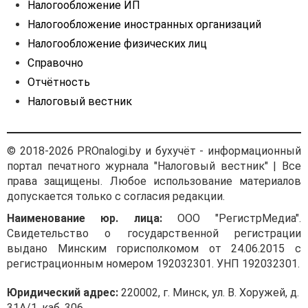
Налогообложение ИП
ПРИКАЗЫВАЮ:
Налогообложение иностранных организаций
1. Утвердить:
Налогообложение физических лиц
Справочно
1.1. Прилагаемое
Положение по учетной
Отчётность
политике организации для
Налоговый вестник
применения с 22 февраля
2021 г. (далее —
Положение);
© 2018-2026 PROnalogi.by и бухучёт - информационный
1.2. План счетов
портал печатного журнала "Налоговый вестник" | Все
бухгалтерского учета
права защищены. Любое использование материалов
организации (приложение
допускается только с согласия редакции.
1 к Положению);
Наименование юр. лица:
ООО "РегистрМедиа".
1.3. Разработанные
Свидетельство о государственной регистрации
организацией для
выдано Минским горисполкомом от 24.06.2015 с
применения формы
регистрационным номером 192032301. УНП 192032301.
первичных учетных
документов (приложение 2
Юридический адрес:
220002, г. Минск, ул. В. Хоружей, д.
к Положению);
31А/1, каб. 306