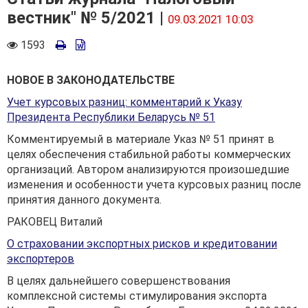
вестник" № 5/2021 |
09.03.2021 10:03
Количество
1593
просмотров
НОВОЕ В ЗАКОНОДАТЕЛЬСТВЕ
Учет курсовых разниц: комментарий к Указу
Президента Республики Беларусь № 51
Комментируемый в материале Указ № 51 принят в
целях обеспечения стабильной работы коммерческих
организаций. Автором анализируются произошедшие
изменения и особенности учета курсовых разниц после
принятия данного документа.
РАКОВЕЦ Виталий
О страховании экспортных рисков и кредитовании
экспортеров
В целях дальнейшего совершенствования
комплексной системы стимулирования экспорта