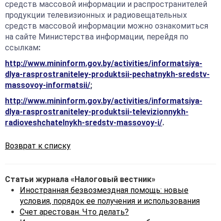
средств массовой информации и распространителей
продукции телевизионных и радиовещательных
средств массовой информации можно ознакомиться
на сайте Министерства информации, перейдя по
ссылкам
:
http://www.mininform.gov.by/activities/informatsiya-
dlya-rasprostraniteley-produktsii-pechatnykh-sredstv-
massovoy-informatsii/
;
http://www.mininform.gov.by/activities/informatsiya-
dlya-rasprostraniteley-produktsii-televizionnykh-
radioveshchatelnykh-sredstv-massovoy-i/
.
Возврат к списку
Статьи журнала «Налоговый вестник»
Иностранная безвозмездная помощь: новые
условия, порядок ее получения и использования
Счет арестован. Что делать?