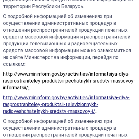
территории Республики Беларусь.
С подробной информацией об изменениях при
осуществлении административных процедур в
отношении распространителей продукции печатных
средств массовой информации и распространителей
продукции телевизионных и радиовещательных
средств массовой информации можно ознакомиться
на сайте Министерства информации, перейдя по
ссылкам
:
http://www.mininform.gov.by/activities/informatsiya-dlya-
rasprostraniteley-produktsii-pechatnykh-sredstv-massovoy-
informatsii/
;
http://www.mininform.gov.by/activities/informatsiya-dlya-
rasprostraniteley-produktsii-televizionnykh-
radioveshchatelnykh-sredstv-massovoy-i/
.
С подробной информацией об изменениях при
осуществлении административных процедур в
отношении распространителей продукции печатных