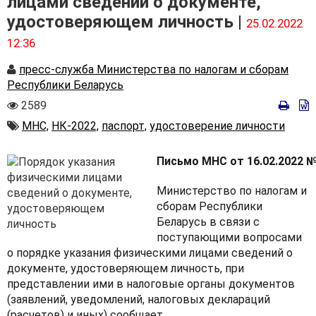
лицами сведений о документе,
удостоверяющем личность |
25.02.2022
12:36
Автор
пресс-служба Министерства по налогам и сборам
Республики Беларусь
Количество
2589
просмотров
Автор
МНС,
НК-2022,
паспорт,
удостоверение личности
Письмо МНС от 16.02.2022 № 
Министерство по налогам и
сборам Республики
Беларусь в связи с
поступающими вопросами
о порядке указания физическими лицами сведений о
документе, удостоверяющем личность, при
представлении ими в налоговые органы документов
(заявлений, уведомлений, налоговых деклараций
(расчетов) и иных) сообщает.