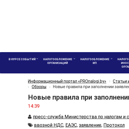
В КУРСЕ СОБЫТИЙ
НАЛОГООБЛОЖЕНИЕ
НАЛОГООБЛОЖЕНИЕ
НАЛОГО
ОРГАНИЗАЦИЙ
ИП
ИНОС
ОРГ
Информационный портал «PROnalogi.by»
Статьи 
Обзоры
Новые правила при заполнении заявле
Новые правила при заполнении
14:39
Автор
пресс-служба Министерства по налогам и 
Автор
ввозной НДС,
ЕАЭС,
заявление,
Протокол