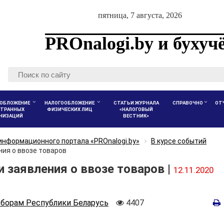
пятница, 7 августа, 2026
PROnalogi.by и бухуч
ОБЛОЖЕНИЕ
НАЛОГООБЛОЖЕНИЕ
СТАТЬИ ЖУРНАЛА
СПРАВОЧНО
ОТ
ТРАННЫХ
ФИЗИЧЕСКИХ ЛИЦ
«НАЛОГОВЫЙ
АНИЗАЦИЙ
ВЕСТНИК»
информационного портала «PROnalogi.by»
В курсе событий
ния о ввозе товаров
 заявления о ввозе товаров |
12.11.2020
Количество
сборам Республики Беларусь
4407
просмотров