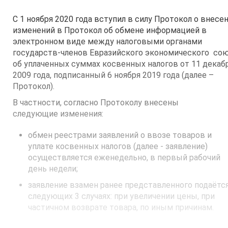
С 1 ноября 2020 года вступил в силу Протокол о внесе
изменений в Протокол об обмене информацией в
электронном виде между налоговыми органами
государств-членов Евразийского экономического со
об уплаченных суммах косвенных налогов от 11 декаб
2009 года, подписанный 6 ноября 2019 года (далее –
Протокол).
В частности, согласно Протоколу внесены
следующие изменения:
обмен реестрами заявлений о ввозе товаров и
уплате косвенных налогов (далее - заявление)
осуществляется еженедельно, в первый рабочий
день недели;
заявление взамен ранее представленного подаётс
следующих 3 случаях: при увеличении цены, при
частичном возврате товара, по иным причинам.