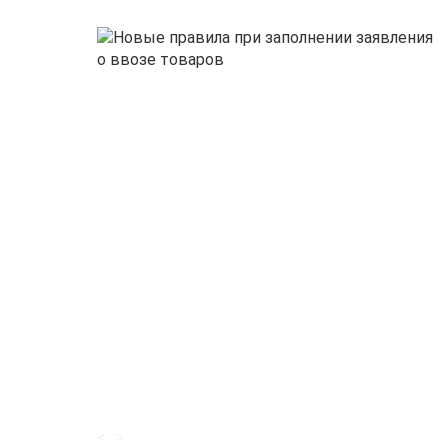
<...>