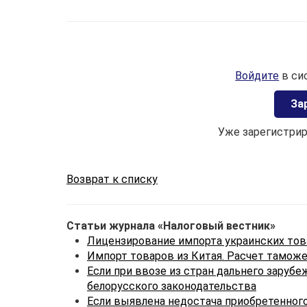
Войдите
в си
Зa
Уже зарегистри
Возврат к списку
Статьи журнала «Налоговый вестник»
Лицензирование импорта украинских то
Импорт товаров из Китая. Расчет тамож
Если при ввозе из стран дальнего зару
белорусского законодательства
Если выявлена недостача приобретенного