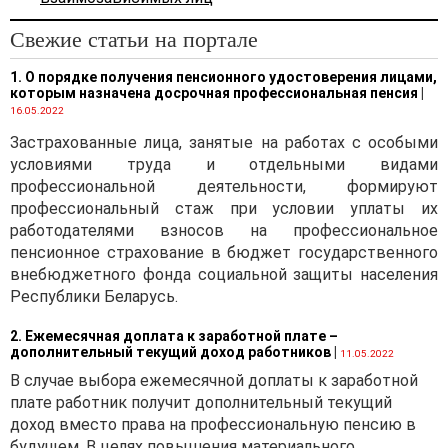
налоговой базы налога на
прибыль или размера
Свежие статьи на портале
убытка при определении
рыночных цен (рыночных
1. О порядке получения пенсионного удостоверения лицами,
показателей
которым назначена досрочная профессиональная пенсия
|
рентабельности)
16.05.2022
используется информация,
Застрахованные лица, занятые на работах с особыми
указанная в
статье 90
НК. К
условиями труда и отдельными видами
такой информации, в
профессиональной деятельности, формируют
частности, относятся
профессиональный стаж при условии уплаты их
сведения о рыночной
работодателями взносов на профессиональное
стоимости объектов
пенсионное страхование в бюджет государственного
оценки,
определенной в
внебюджетного фонда социальной защиты населения
соответствии с
Республики Беларусь.
законодательством
Республики Беларусь об
2. Ежемесячная доплата к заработной плате –
дополнительный текущий доход работников
|
оценочной деятельности на
11.05.2022
основании фактически
В случае выбора ежемесячной доплаты к заработной
сложившихся рыночных
плате работник получит дополнительный текущий
цен по идентичным (при их
доход вместо права на профессиональную пенсию в
отсутствии - однородным)
будущем. В целях повышения материального