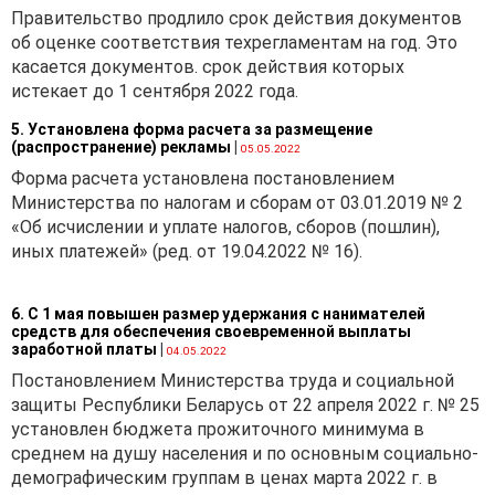
Пунктом 1
Положения
Правительство продлило срок действия документов
определено, что объектами
об оценке соответствия техрегламентам на год. Это
гражданских прав,
касается документов. срок действия которых
подлежащими оценке в
истекает до 1 сентября 2022 года.
соответствии с данным
Положением, являются
5. Установлена форма расчета за размещение
(распространение) рекламы
|
05.05.2022
предприятия как
Форма расчета установлена постановлением
имущественные
Министерства по налогам и сборам от 03.01.2019 № 2
комплексы, капитальные
«Об исчислении и уплате налогов, сборов (пошлин),
строения (здания,
иных платежей» (ред. от 19.04.2022 № 16).
сооружения),
изолированные помещения,
машино-места, не
6. С 1 мая повышен размер удержания с нанимателей
завершенные
средств для обеспечения своевременной выплаты
строительством объекты,
заработной платы
|
04.05.2022
земельные участки,
Постановлением Министерства труда и социальной
машины, оборудование,
защиты Республики Беларусь от 22 апреля 2022 г. № 25
инвентарь, транспортные
установлен бюджета прожиточного минимума в
средства, материалы, доли
среднем на душу населения и по основным социально-
в уставных фондах
демографическим группам в ценах марта 2022 г. в
юридических лиц, ценные