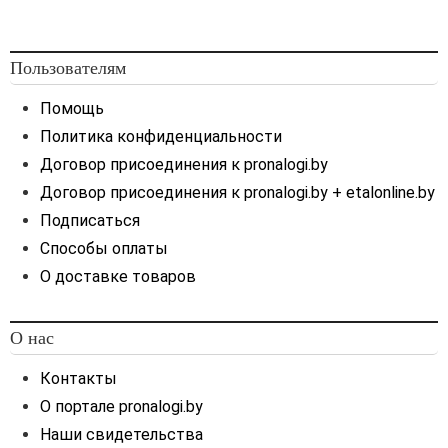
возможности
использования сведений о
рыночной стоимости
Пользователям
недвижимого имущества,
определенной по
Помощь
результатам независимой
Политика конфиденциальности
оценки, в целях применения
Договор присоединения к pronalogi.by
пункта 1 статьи 90 НК,
при
заключении с
Договор присоединения к pronalogi.by + etalonline.by
исполнителем оценки
Подписаться
соответствующего
Способы оплаты
договора на оказание услуг
О доставке товаров
по проведению
независимой оценки
(далее – Договор) и приеме
О нас
результатов таких услуг
следует обращать
Контакты
внимание на следующие
О портале pronalogi.by
аспекты (условия
проведения оценки
Наши свидетельства