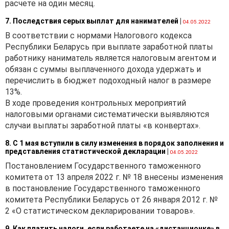
расчете на один месяц.
бумаги, имущественные
7. Последствия серых выплат для нанимателей
|
права и другое имущество,
04.05.2022
а также объекты
В соответствии с нормами Налогового кодекса
интеллектуальной
Республики Беларусь при выплате заработной платы
собственности (далее -
работнику наниматель является налоговым агентом и
объекты оценки).
обязан с суммы выплаченного дохода удержать и
перечислить в бюджет подоходный налог в размере
Согласно
подпункту 3.1
13%.
пункта 3
Положения
В ходе проведения контрольных мероприятий
стоимость объектов
налоговыми органами систематически выявляются
оценки в Республике
случаи выплаты заработной платы «в конвертах».
Беларусь может
определяться с
8. С 1 мая вступили в силу изменения в порядок заполнения и
использованием рыночных
представления статистической декларации
|
04.05.2022
методов оценки, в том
Постановлением Государственного таможенного
числе сравнительного
комитета от 13 апреля 2022 г. № 18 внесены изменения
метода, основанного на
в постановление Государственного таможенного
сравнении и учете отличий
комитета Республики Беларусь от 26 января 2012 г. №
объекта оценки и
2 «О статистическом декларировании товаров».
аналогичных объектов,
9. Как платить налоги, если работаете на «дистанционке» в