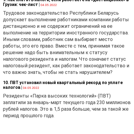
сходных с объектом
Грузии: чек-лист
|
04.05.2022
оценки по основным
Трудовое законодательство Республики Беларусь
экономическим,
допускает выполнение работниками компании работы
техническим,
дистанционно и не содержит ограничений на ее
технологическим и иным
выполнение на территории иностранного государства.
характеристикам.
Иными словами, работник сам выбирает место
Исходя из подходов,
работы, это его право. Вместе с тем, принимая такое
изложенных в главе 11 НК,
решение надо быть внимательным к статусу
данный метод оценки
налогового резидента и налогам. Что означает статус
является наиболее
налоговый резидент, как работает законодательство и
возможным для
что важно знать, чтобы не стать нарушителем?
использования при
определении стоимости
10. ПВТ установил новый квартальный рекорд по уплате
налогов
|
04.05.2022
имущества на основании
фактически сложившихся
Резиденты «Парка высоких технологий» (ПВТ)
рыночных цен по
заплатили за январь-март текущего года 230 миллионов
идентичным (при их
рублей налогов. Это в 1,5 раза больше, чем за такой же
отсутствии - однородным)
период прошлого года.
товарам.
В этой связи, для