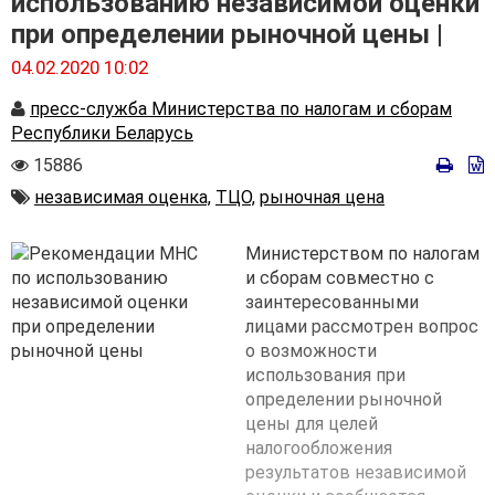
использованию независимой оценки
при определении рыночной цены |
04.02.2020 10:02
Автор
пресс-служба Министерства по налогам и сборам
Республики Беларусь
Количество
15886
просмотров
Автор
независимая оценка,
ТЦО,
рыночная цена
Министерством по налогам
и сборам совместно с
заинтересованными
лицами рассмотрен вопрос
о возможности
использования при
определении рыночной
цены для целей
налогообложения
результатов независимой