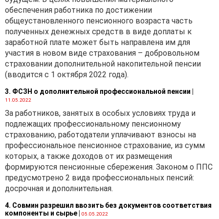
товарам в сопоставимом
обеспечения работника по достижении
налоговом периоде.
общеустановленного пенсионного возраста часть
полученных денежных средств в виде доплаты к
Отношения, связанные с
заработной плате может быть направлена им для
осуществлением
участия в новом виде страхования – добровольном
оценочной деятельности и
страховании дополнительной накопительной пенсии
возникающие в процессе
(вводится с 1 октября 2022 года).
деятельности по оценке
стоимости отдельных
3. ФСЗН о дополнительной профессиональной пенсии
|
объектов гражданских
11.05.2022
прав в Республике
За работников, занятых в особых условиях труда и
Беларусь, регулируются
подлежащих профессиональному пенсионному
Положением об оценке
страхованию, работодатели уплачивают взносы на
стоимости объектов
профессиональное пенсионное страхование, из сумм
гражданских прав в
которых, а также доходов от их размещения
Республике Беларусь,
формируются пенсионные сбережения. Законом о ППС
утвержденным Указом
предусмотрено 2 вида профессиональных пенсий:
Президента Республики
досрочная и дополнительная.
Беларусь от
13.10.2006 №
4. Совмин разрешил ввозить без документов соответствия
615
(далее – Положение).
компоненты и сырье
|
05.05.2022