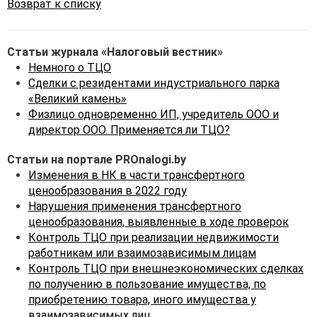
Возврат к списку
том числе сделки, в
результате которых
происходит передача
Статьи журнала «Налоговый вестник»
дольщику объекта
Немного о ТЦО
долевого строительства,
Сделки с резидентами индустриального парка
владельцу жилищных
«Великий камень»
облигаций жилого и (или)
Физлицо одновременно ИП, учредитель ООО и
нежилого помещений;
директор ООО. Применяется ли ТЦО?
· жилищных облигаций
в процессе их обращения
Статьи на портале PROnalogi.by
(за исключением операций
Изменения в НК в части трансфертного
эмитентов с облигациями
ценообразования в 2022 году
собственной эмиссии),
Нарушения применения трансфертного
совершенные после
ценообразования, выявленные в ходе проверок
государственной
Контроль ТЦО при реализации недвижимости
регистрации создания
работникам или взаимозависимым лицам
объекта строительства.
Контроль ТЦО при внешнеэкономических сделках
по получению в пользование имущества, по
Для установления
приобретению товара, иного имущества у
правильности определения
взаимозависимых лиц