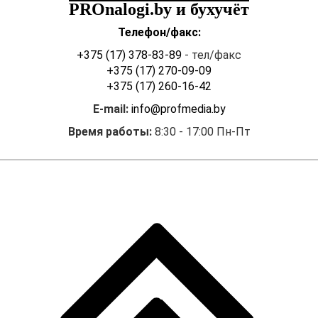
PROnalogi.by и бухучёт
независимой оценке
необходимо обращать
Телефон/факс:
внимание, чтобы отчет об
+375 (17) 378-83-89
- тел/факс
оценке содержал сведения,
+375 (17) 270-09-09
предусмотренные
пунктом
+375 (17) 260-16-42
12
Положения, в частности:
E-mail:
info@profmedia.by
· описание объекта
оценки (техническое и иное,
Время работы:
8:30 - 17:00 Пн-Пт
включая перечень
ограничений (обременений)
прав на объект оценки при
их наличии);
· данные,
использованные для
оценки, с указанием их
источника;
· анализ данных,
использованных для
оценки;