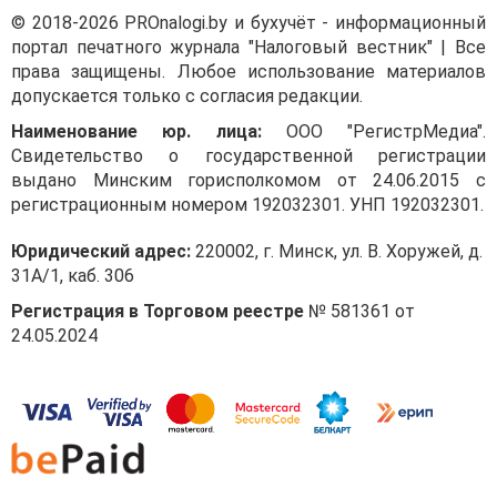
(указать предполагаемый
© 2018-2026 PROnalogi.by и бухучёт - информационный
предмет сделки)
портал печатного журнала "Налоговый вестник" | Все
на соответствие рыночным
права защищены. Любое использование материалов
ценам, сложившимся на
допускается только с согласия редакции.
рынке идентичного
(однородного)
Наименование юр. лица:
ООО "РегистрМедиа".
недвижимого имущества в
Свидетельство о государственной регистрации
сопоставимых целях.».
выдано Минским горисполкомом от 24.06.2015 с
регистрационным номером 192032301. УНП 192032301.
2. В Договоре и (или)
задании на оценку
Юридический адрес:
220002, г. Минск, ул. В. Хоружей, д.
необходимо предусмотреть
31А/1, каб. 306
условие, чтобы оценка
Регистрация в Торговом реестре
№ 581361 от
рыночной стоимости
24.05.2024
недвижимого имущества
производилась оценщиком
с использованием только
сравнительного метода
оценки.
3. При приеме результатов
оказанной услуги по