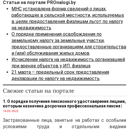
Статьи на портале PROnalogi.by
МНС установлена форма сведений о лицах,
работающих в сельской местности, используемых
в целях предоставления физлицам льгот по налогу
на недвижимость
О порядке применения освобождения по
земельному налогу за земельные участки,
предоставленные организациям для строительства
и (или) обслуживания жилых домов
Исчислении налога на недвижимость организацией
при аренде объектов у ИП, физлица
21 марта – предельный срок представления
декларации по налогу на недвижимость
Свежие статьи на портале
1. О порядке получения пенсионного удостоверения лицами,
которым назначена досрочная профессиональная пенсия
|
16.05.2022
Застрахованные лица, занятые на работах с особыми
условиями труда и отдельными видами