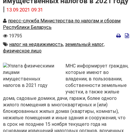
имущественных налогов в 2021 году
|
13.09.2021 09:31
Автор
пресс-служба Министерства по налогам и сборам
Республики Беларусь
Количество
19795
просмотров
Автор
налог на недвижимость,
земельный налог,
физическое лицо
МНС информирует граждан,
которые имеют во
владении, в пользовании,
собственности земельные
участки, а также жилые
дома, садовые домики, дачи, гаражи, более одного
жилого помещения в многоквартирных и (или)
блокированных жилых домах (квартиры, комнаты),
нежилые помещения и иные здания и сооружения, что
в срок не позднее 15 ноября текущего года на
основании извещений налоговых органов, врученных