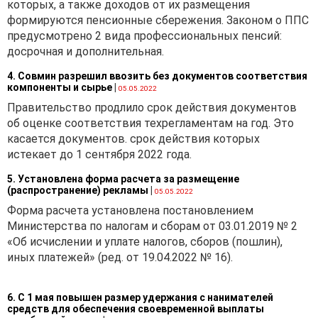
которых, а также доходов от их размещения
на срок, равный 40 годам,
формируются пенсионные сбережения. Законом о ППС
причем и на период
предусмотрено 2 вида профессиональных пенсий:
строительства объекта, и
досрочная и дополнительная.
на период его
обслуживания, похоже,
4. Совмин разрешил ввозить без документов соответствия
следует говорить о
компоненты и сырье
|
05.05.2022
расходах будущих
Правительство продлило срок действия документов
периодов.
об оценке соответствия техрегламентам на год. Это
Тем более что в
касается документов. срок действия которых
соответствии с п. 10
истекает до 1 сентября 2022 года.
Инструкции о порядке
5. Установлена форма расчета за размещение
определения стоимости
(распространение) рекламы
|
05.05.2022
объекта строительства в
Форма расчета установлена постановлением
бухгалтерском учете,
Министерства по налогам и сборам от 03.01.2019 № 2
утвержденной
«Об исчислении и уплате налогов, сборов (пошлин),
постановлением
иных платежей» (ред. от 19.04.2022 № 16).
Министерства архитектуры
и строительства
Республики Беларусь от
6. С 1 мая повышен размер удержания с нанимателей
14.05.2007 № 10
(далее —
средств для обеспечения своевременной выплаты