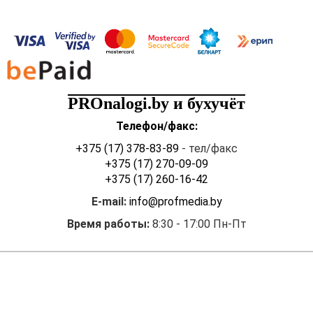
пользование;
· организация
предполагает получение
экономических выгод от
использования активов и
может ограничить доступ
PROnalogi.by и бухучёт
других лиц к данным
выгодам;
Телефон/факс:
· активы
+375 (17) 378-83-89
- тел/факс
предназначены для
+375 (17) 270-09-09
использования в течение
+375 (17) 260-16-42
периода
E-mail:
info@profmedia.by
продолжительностью более
12 месяцев;
Время работы:
8:30 - 17:00 Пн-Пт
· организацией не
предполагается
отчуждение активов в
течение 12 месяцев от
даты приобретения;