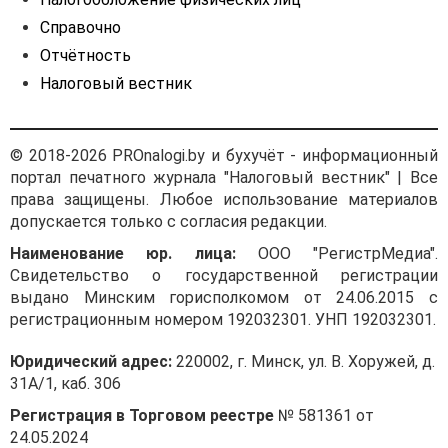
материально-
Справочно
вещественной формы, при
Отчётность
выполнении следующих
условий признания:
Налоговый вестник
· активы
идентифицируемы, то есть
© 2018-2026 PROnalogi.by и бухучёт - информационный
отделимы от других
портал печатного журнала "Налоговый вестник" | Все
активов организации;
права защищены. Любое использование материалов
· активы
допускается только с согласия редакции.
предназначены для
Наименование юр. лица:
ООО "РегистрМедиа".
использования в
Свидетельство о государственной регистрации
деятельности организации,
выдано Минским горисполкомом от 24.06.2015 с
в том числе в
регистрационным номером 192032301. УНП 192032301.
производстве продукции,
при выполнении работ,
Юридический адрес:
220002, г. Минск, ул. В. Хоружей, д.
оказании услуг, для
31А/1, каб. 306
управленческих нужд
организации, а также для
Регистрация в Торговом реестре
№ 581361 от
предоставления в
24.05.2024