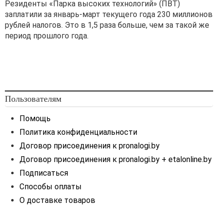
Резиденты «Парка высоких технологий» (ПВТ)
«Материалы», 60 «Расчеты
заплатили за январь-март текущего года 230 миллионов
с поставщиками и
рублей налогов. Это в 1,5 раза больше, чем за такой же
подрядчиками» и других
период прошлого года.
счетов.
Суммы расходов будущих
периодов, учтенные на сч.
97 «Расходы будущих
периодов», при наступлении
отчетного периода, к
Пользователям
которому относятся эти
расходы, отражаются по
Помощь
дебету сч. 20 «Основное
Политика конфиденциальности
производство», 23
Договор присоединения к pronalogi.by
«Вспомогательные
Договор присоединения к pronalogi.by + etalonline.by
производства»,
25 «Общепроизводственные
Подписаться
затраты», 26
Способы оплаты
«Общехозяйственные
О доставке товаров
затраты», 44 «Расходы на
реализацию» и других