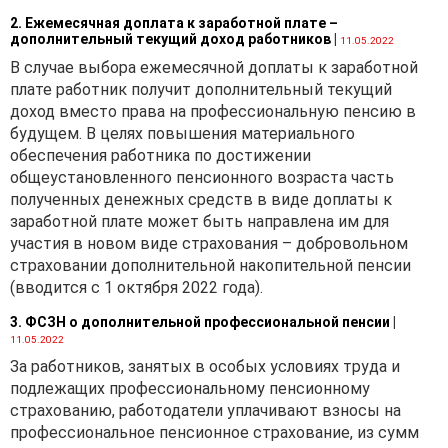
деятельности, которые
2. Ежемесячная доплата к заработной плате –
признаются активами
дополнительный текущий доход работников
|
11.05.2022
организации, если от них
В случае выбора ежемесячной доплаты к заработной
организация предполагает
плате работник получит дополнительный текущий
получение экономических
доход вместо права на профессиональную пенсию в
выгод в будущих периодах,
будущем. В целях повышения материального
или расходами отчетного
обеспечения работника по достижении
периода, если от них
общеустановленного пенсионного возраста часть
организация не
полученных денежных средств в виде доплаты к
предполагает получение
заработной плате может быть направлена им для
экономических выгод в
участия в новом виде страхования – добровольном
будущих периодах.
страховании дополнительной накопительной пенсии
С некоторым сомнением
(вводится с 1 октября 2022 года).
предположим, что плата за
право заключения договора
3. ФСЗН о дополнительной профессиональной пенсии
|
11.05.2022
аренды земельного участка
За работников, занятых в особых условиях труда и
является расходами
подлежащих профессиональному пенсионному
отчетного периода. Но
страхованию, работодатели уплачивают взносы на
поскольку земельный
профессиональное пенсионное страхование, из сумм
участок предоставляется