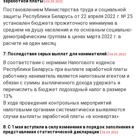
заработной платы
|
04.05.2022
Инструкция № 10), затраты,
понесенные заказчиком,
Постановлением Министерства труда и социальной
застройщиком до начала
защиты Республики Беларусь от 22 апреля 2022 г. № 25
строительства,
установлен бюджета прожиточного минимума в
учитываются по дебету сч.
среднем на душу населения и по основным социально-
97 «Расходы будущих
демографическим группам в ценах марта 2022 г. в
периодов». От даты начала
расчете на один месяц.
строительства понесенные
7. Последствия серых выплат для нанимателей
|
04.05.2022
затраты включаются в
В соответствии с нормами Налогового кодекса
состав затрат по
Республики Беларусь при выплате заработной платы
незавершенному
работнику наниматель является налоговым агентом и
строительству и
обязан с суммы выплаченного дохода удержать и
отражаются по дебету сч.
перечислить в бюджет подоходный налог в размере
08 «Вложения в
13%.
долгосрочные активы» и
В ходе проведения контрольных мероприятий
кредиту сч. 97 «Расходы
налоговыми органами систематически выявляются
будущих периодов».
случаи выплаты заработной платы «в конвертах».
Согласно п. 76 Инструкции
о порядке применения
8. С 1 мая вступили в силу изменения в порядок заполнения и
представления статистической декларации
|
типового плана счетов
04.05.2022