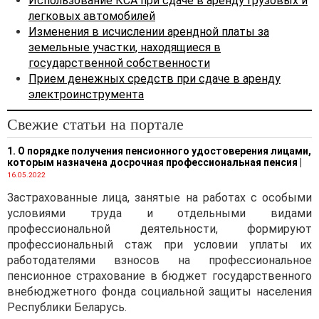
Использование КСА при сдаче в аренду грузовых и
расходами или
легковых автомобилей
нематериальным активом.
Изменения в исчислении арендной платы за
земельные участки, находящиеся в
государственной собственности
Расходы
Прием денежных средств при сдаче в аренду
В соответствии с п. 2
электроинструмента
Инструкции по
бухгалтерскому учету
Свежие статьи на портале
доходов и расходов,
утвержденной
1. О порядке получения пенсионного удостоверения лицами,
которым назначена досрочная профессиональная пенсия
|
постановлением
16.05.2022
Министерства финансов
Республики Беларусь от
Застрахованные лица, занятые на работах с особыми
30.09.2011 № 102
, для целей
условиями труда и отдельными видами
данной Инструкции
профессиональной деятельности, формируют
затраты — это стоимость
профессиональный стаж при условии уплаты их
ресурсов, приобретенных
работодателями взносов на профессиональное
и (или) потребленных
пенсионное страхование в бюджет государственного
организацией в процессе
внебюджетного фонда социальной защиты населения
осуществления
Республики Беларусь.