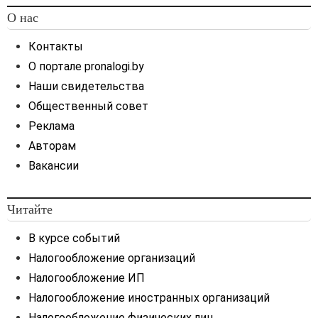
счетов и кредиту сч. 97
О нас
«Расходы будущих
периодов».
Контакты
О портале pronalogi.by
Наши свидетельства
Нематериальные активы
Общественный совет
Пунктом 4 Инструкции по
бухгалтерскому учету
Реклама
нематериальных активов,
Авторам
утвержденной
Вакансии
постановлением
Министерства финансов
Республики Беларусь от
Читайте
30.04.2012 № 25
(далее —
Инструкция № 25),
В курсе событий
определено, что в качестве
Налогообложение организаций
нематериальных активов
Налогообложение ИП
принимаются к
бухгалтерскому учету
Налогообложение иностранных организаций
активы, не имеющие
Налогообложение физических лиц