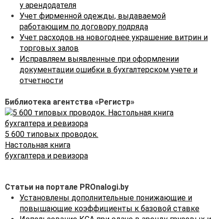
у арендодателя
окончания строительства.
Учет фирменной одежды, выдаваемой
За пользование
работающим по договору подряда
рассрочкой платежа
Учет расходов на новогоднее украшение витрин и
организация-застройщик
торговых залов
уплачивает проценты в
Исправляем выявленные при оформлении
размере 1/360 ставки
документации ошибки в бухгалтерском учете и
рефинансирования
отчетности
Национального банка
Республики Беларусь,
Библиотека агентства «Регистр»
действующей на день
внесения денежных
средств за каждый день
5 600 типовых проводок.
пользования рассрочкой.
Настольная книга
бухгалтера и ревизора
В данной ситуации для
начала следует
определиться, чем является
Статьи на портале PROnalogi.by
плата за право заключения
Установлены дополнительные понижающие и
договора аренды
повышающие коэффициенты к базовой ставке
земельного участка —