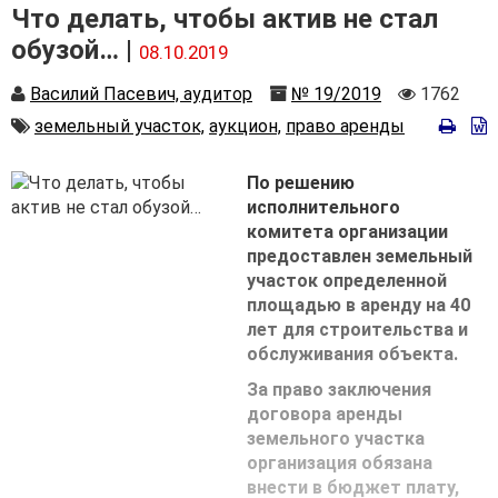
Что делать, чтобы актив не стал
обузой… |
08.10.2019
Автор
Номер
Количес
Василий Пасевич, аудитор
№ 19/2019
1762
просмот
Автор
земельный участок,
аукцион,
право аренды
По решению
исполнительного
комитета организации
предоставлен земельный
участок определенной
площадью в аренду на 40
лет для строительства и
обслуживания объекта.
За право заключения
договора аренды
земельного участка
организация обязана
внести в бюджет плату,