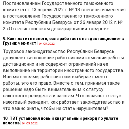
бухгалтерского учета,
Постановлением Государственного таможенного
утвержденной
комитета от 13 апреля 2022 г. № 18 внесены изменения
постановлением
в постановление Государственного таможенного
Министерства финансов
комитета Республики Беларусь от 26 января 2012 г. №
Республики Беларусь от
2 «О статистическом декларировании товаров».
29.06.2011 № 50
(далее —
9. Как платить налоги, если работаете на «дистанционке» в
Инструкция № 50), сч. 97
Грузии: чек-лист
|
04.05.2022
«Расходы будущих
Трудовое законодательство Республики Беларусь
периодов» предназначен
допускает выполнение работниками компании работы
для обобщения информации
дистанционно и не содержит ограничений на ее
о расходах, произведенных
выполнение на территории иностранного государства.
в отчетном периоде, но
Иными словами, работник сам выбирает место
относящихся к будущим
работы, это его право. Вместе с тем, принимая такое
периодам.
решение надо быть внимательным к статусу
Произведенные суммы
налогового резидента и налогам. Что означает статус
расходов будущих
налоговый резидент, как работает законодательство и
периодов отражаются по
что важно знать, чтобы не стать нарушителем?
дебету сч. 97 «Расходы
10. ПВТ установил новый квартальный рекорд по уплате
будущих периодов» и
налогов
|
04.05.2022
кредиту сч. 10