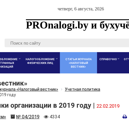
четверг, 6 августа, 2026
PROnalogi.by и бухуч
ОБЛОЖЕНИЕ
НАЛОГООБЛОЖЕНИЕ
СТАТЬИ ЖУРНАЛА
СПРАВОЧНО
ОТ
ТРАННЫХ
ФИЗИЧЕСКИХ ЛИЦ
«НАЛОГОВЫЙ
АНИЗАЦИЙ
ВЕСТНИК»
вестник»
журнала «Налоговый вестник»
Учетная политика
019 году
и организации в 2019 году |
22.02.2019
Номер
Количество
ом»
№ 04/2019
4334
просмотров