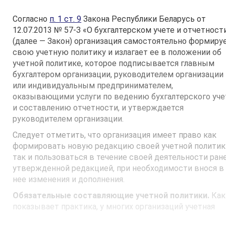
Согласно
п. 1 ст. 9
Закона Республики Беларусь от
12.07.2013 № 57-З «О бухгалтерском учете и отчетност
(далее — Закон) организация самостоятельно формиру
свою учетную политику и излагает ее в положении об
учетной политике, которое подписывается главным
бухгалтером организации, руководителем организации
или индивидуальным предпринимателем,
оказывающими услуги по ведению бухгалтерского уче
и составлению отчетности, и утверждается
руководителем организации.
Следует отметить, что организация имеет право как
формировать новую редакцию своей учетной политик
так и пользоваться в течение своей деятельности ран
утвержденной редакцией, при необходимости внося в
нее изменения и дополнения.
Обязательные составляющие учетной политики.
Как
показывает практика, у многих организаций учетная
политика не содержит всех предусмотренных