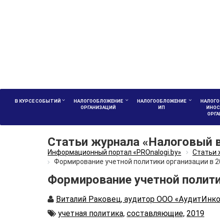
В КУРСЕ СОБЫТИЙ
НАЛОГООБЛОЖЕНИЕ
НАЛОГООБЛОЖЕНИЕ
НАЛОГО
ОРГАНИЗАЦИЙ
ИП
ИНОС
ОРГ
Статьи журнала «Налоговый 
Информационный портал «PROnalogi.by»
Статьи 
Формирование учетной политики организации в 2
Формирование учетной политик
Автор
Виталий Раковец, аудитор ООО «АудитИнк
Автор
учетная политика,
составляющие,
2019