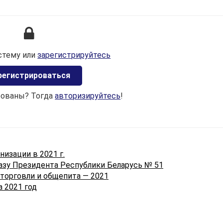
законодательством разделов.
Учетная политика организации включает (
п. 4 ст. 9
Закона):
·
применяемые организацией виды учетной оценки
стему или
зарегистрируйтесь
Учетная оценка — это стоимостная оценка активов,
обязательств, собственного капитала, доходов, расход
регистрироваться
организации в бухгалтерском учете и (или) отчетности
(
ст. 1
Закона).
рованы? Тогда
авторизируйтесь
!
Согласно
ст. 12
Закона учетная оценка активов,
обязательств, собственного капитала, доходов, расход
организации производится в официальной денежной
единице Республики Беларусь.
изации в 2021 г.
Для учетной оценки активов, обязательств,
азу Президента Республики Беларусь № 51
собственного капитала, доходов, расходов организаци
 торговли и общепита — 2021
применяются:
 2021 год
· первоначальная стоимость — стоимость, по
которой актив или обязательство принимаются к
бухгалтерскому учету;