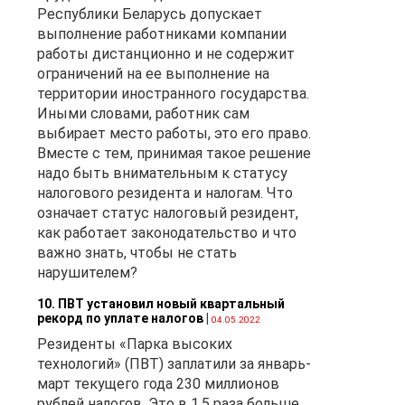
Республики Беларусь допускает
выполнение работниками компании
работы дистанционно и не содержит
. 10
ограничений на ее выполнение на
территории иностранного государства.
Иными словами, работник сам
в
выбирает место работы, это его право.
Вместе с тем, принимая такое решение
ми
надо быть внимательным к статусу
налогового резидента и налогам. Что
в
означает статус налоговый резидент,
как работает законодательство и что
важно знать, чтобы не стать
нарушителем?
10. ПВТ установил новый квартальный
рекорд по уплате налогов
|
04.05.2022
Резиденты «Парка высоких
технологий» (ПВТ) заплатили за январь-
март текущего года 230 миллионов
рублей налогов. Это в 1,5 раза больше,