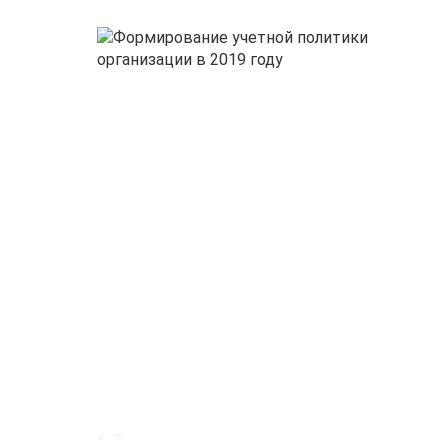
<...>