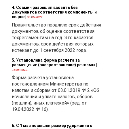
-
4. Совмин разрешил ввозить без
их
документов соответствия компоненты и
сырье
|
05.05.2022
Правительство продлило срок действия
 в
документов об оценке соответствия
техрегламентам на год. Это касается
документов. срок действия которых
истекает до 1 сентября 2022 года.
5. Установлена форма расчета за
размещение (распространение) рекламы
|
05.05.2022
Форма расчета установлена
о
постановлением Министерства по
налогам и сборам от 03.01.2019 № 2 «Об
исчислении и уплате налогов, сборов
(пошлин), иных платежей» (ред. от
го
19.04.2022 № 16).
№
6. С 1 мая повышен размер удержания с