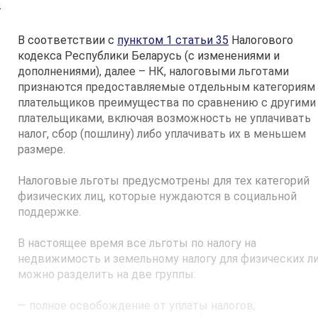
о
В соответствии с
пунктом 1 статьи 35
Налогового
кодекса Республики Беларусь (с изменениями и
дополнениями), далее – НК, налоговыми льготами
признаются предоставляемые отдельным категориям
плательщиков преимущества по сравнению с другими
плательщиками, включая возможность не уплачивать
налог, сбор (пошлину) либо уплачивать их в меньшем
размере.
Налоговые льготы предусмотрены для тех категорий
физических лиц, которые нуждаются в социальной
поддержке.
В настоящее время все льготы по налогу на
недвижимость и земельному налогу для физических л
можно разделить на две группы:
— полное освобождение от уплаты налогов;