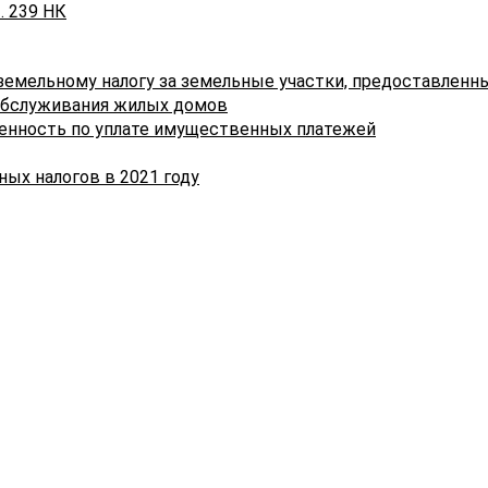
. 239 НК
инвалиды I и II группы;
несовершеннолетние дети;
лица, признанные недееспособными (
подп. 7.3 ст. 239
земельному налогу за земельные участки, предоставленн
НК).
 обслуживания жилых домов
енность по уплате имущественных платежей
Льгота применяется в отношении земельных участков
предоставленных для ведения личного подсобного
ых налогов в 2021 году
хозяйства, огородничества, коллективного садоводств
сенокошения, выпаса сельскохозяйственных животны
дачного и гаражного строительства, в виде служебног
надела, для традиционных народных промыслов
(ремесел), строительства (установки) временных
индивидуальных гаражей;
3) лица, имеющие право на пенсию по возрасту;
инвалиды I или II группы;
несовершеннолетние дети; лица, признанные
недееспособными (ч. 1 подп. 7.4 ст. 239 НК).
Льгота применяется в отношении земельных участков