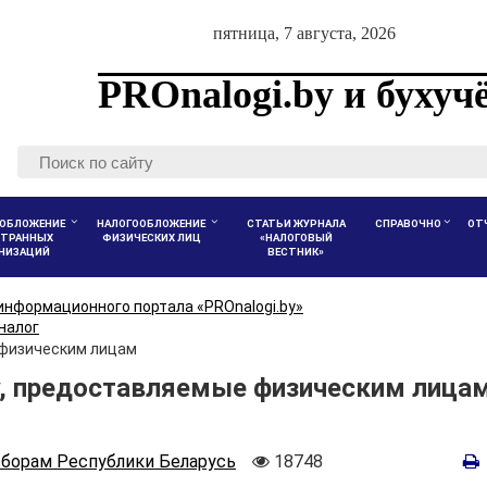
пятница, 7 августа, 2026
PROnalogi.by и бухуч
ОБЛОЖЕНИЕ
НАЛОГООБЛОЖЕНИЕ
СТАТЬИ ЖУРНАЛА
СПРАВОЧНО
ОТ
ТРАННЫХ
ФИЗИЧЕСКИХ ЛИЦ
«НАЛОГОВЫЙ
АНИЗАЦИЙ
ВЕСТНИК»
информационного портала «PROnalogi.by»
налог
 физическим лицам
, предоставляемые физическим лицам
Количество
сборам Республики Беларусь
18748
просмотров