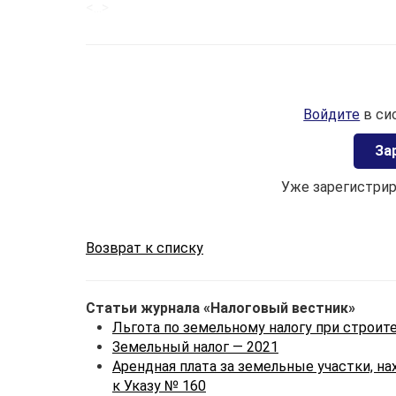
<...>
Войдите
в си
Зa
Уже зарегистри
Возврат к списку
Статьи журнала «Налоговый вестник»
Льгота по земельному налогу при строит
Земельный налог — 2021
Арендная плата за земельные участки, н
к Указу № 160