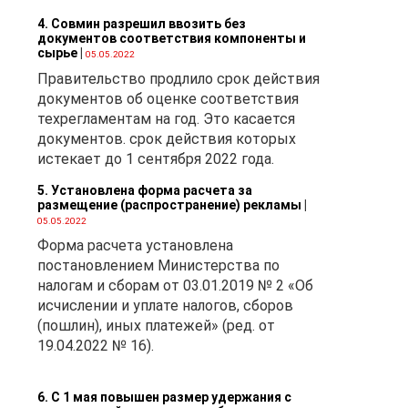
4. Совмин разрешил ввозить без
го
документов соответствия компоненты и
сырье
|
05.05.2022
р
Правительство продлило срок действия
документов об оценке соответствия
техрегламентам на год. Это касается
документов. срок действия которых
истекает до 1 сентября 2022 года.
5. Установлена форма расчета за
размещение (распространение) рекламы
|
05.05.2022
Форма расчета установлена
постановлением Министерства по
налогам и сборам от 03.01.2019 № 2 «Об
ий
исчислении и уплате налогов, сборов
(пошлин), иных платежей» (ред. от
19.04.2022 № 16).
6. С 1 мая повышен размер удержания с