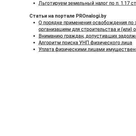
Льготируем земельный налог по п. 1.17 ст
Статьи на портале PROnalogi.by
О порядке применения освобождения по 
организациям для строительства и (или)
Вниманию граждан, допустивших задолж
Алгоритм поиска УНП физического лица
Уплата физическими лицами имущественн