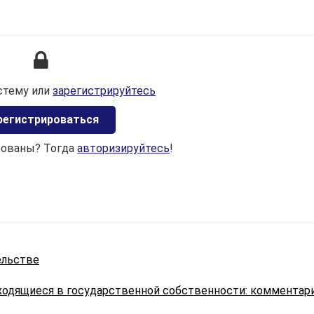
— пониженные по сравнению с обычными налоговые
ставки.
Рассмотрим категории лиц, имеющих право на полное
освобождение от уплаты вышеназванных налогов в
соответствии со статьей 239 НК.
стему или
зарегистрируйтесь
Согласно
п. 7 ст. 239
НК, право на освобождение от
регистрироваться
земельного налога имеют физические лица:
рованы? Тогда
авторизируйтесь
!
1) военнослужащие срочной военной службы;
участники Великой Отечественной войны и иные лица,
имеющие право на льготное налогообложение в
соответствии с Законом о ветеранах;
физические лица, проходящие альтернативную службу;
члены многодетных семей (
подп. 7.2 ст. 239
НК).
ельстве
Льгота применяется в отношении всех предоставлен
земельных участков;
аходящиеся в государственной собственности: комментар
2) лица, имеющие право на пенсию по возрасту;