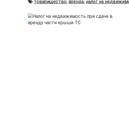
Автор
товарищество,
аренда,
налог на недвижим