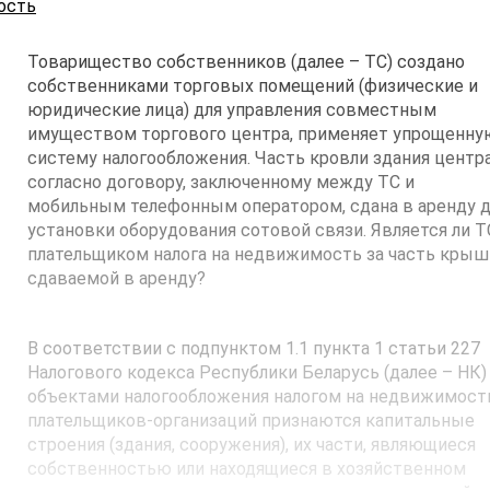
ость
Товарищество собственников (далее – ТС) создано
собственниками торговых помещений (физические и
юридические лица) для управления совместным
имуществом торгового центра, применяет упрощенну
систему налогообложения. Часть кровли здания центра
согласно договору, заключенному между ТС и
мобильным телефонным оператором, сдана в аренду д
установки оборудования сотовой связи. Является ли Т
плательщиком налога на недвижимость за часть крыш
сдаваемой в аренду?
В соответствии с подпунктом 1.1 пункта 1 статьи 227
Налогового кодекса Республики Беларусь (далее – НК
объектами налогообложения налогом на недвижимост
плательщиков-организаций признаются капитальные
строения (здания, сооружения), их части, являющиеся
собственностью или находящиеся в хозяйственном