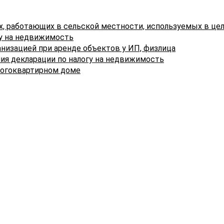
учете (в книге учета доходов и расходов организаций и
индивидуальных предпринимателей, применяющих
х, работающих в сельской местности, используемых в це
упрощенную систему налогообложения).
гу на недвижимость
низацией при аренде объектов у ИП, физлица
Согласно части первой статьи 20 Закона Республики
ия декларации по налогу на недвижимость
Беларусь от 08.01.1998 № 135-З «О совместном
ногоквартирном доме
домовладении» (далее - Закон) ТС признается
объединение собственников нежилых помещений,
создаваемое в целях обеспечения сохранения,
содержания и пользования недвижимым имуществом
совместного домовладения, а также в целях,
предусмотренных Законом и его уставом.
Крыша относится к общему имуществу собственнико
недвижимого имущества, обслуживающему более
одного собственника. Товарищество собственников
имеет право распоряжаться имуществом товарищест
собственников (абзац третий статьи 1, статья 23
Закона).