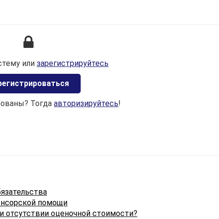
ведении или в оперативном управлении организаций.
Пунктом 1 статьи 229 НК определено, что налоговая ба
налога на недвижимость у плательщиков-организаций
определяется исходя из наличия на 1 января календарн
года:
стему или
зарегистрируйтесь
капитальных строений (зданий, сооружений), их частей
регистрироваться
учитываемых в бухгалтерском учете в составе объек
основных средств и доходных вложений в
рованы? Тогда
авторизируйтесь
!
материальные активы (учитываемых в книге учета
доходов и расходов организаций и индивидуальных
предпринимателей, применяющих упрощенную систем
налогообложения, в соответствии с подпунктом 3.8
пункта 3 статьи 333 НК по правилам, установленным в
отношении находящихся на балансе основных средств
доходных вложений в материальные активы) по
остаточной стоимости;
бязательства
онсорской помощи
иных капитальных строений (зданий, сооружений), их
ри отсутствии оценочной стоимости?
частей по их стоимости, отраженной в бухгалтерском