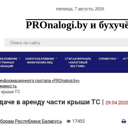
пятница, 7 августа, 2026
PROnalogi.by и бухуч
ОБЛОЖЕНИЕ
НАЛОГООБЛОЖЕНИЕ
СТАТЬИ ЖУРНАЛА
СПРАВОЧНО
ОТ
ТРАННЫХ
ФИЗИЧЕСКИХ ЛИЦ
«НАЛОГОВЫЙ
АНИЗАЦИЙ
ВЕСТНИК»
информационного портала «PROnalogi.by»
ижимость
и крыши ТС
даче в аренду части крыши ТС |
29.04.202
Количество
сборам Республики Беларусь
17455
просмотров