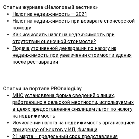
· в финансовую
Статьи журнала «Налоговый вестник»
аренду (лизинг),
Налог на недвижимость — 2021
определяемую
Налог на недвижимость при возврате спонсорской
в соответствии
помощи
с законодательством как
Как исчислить налог на недвижимость при
финансовый лизинг,
отсутствии оценочной стоимости?
у белорусских
Подача уточненной декларации по налогу на
организаций, —
недвижимость при увеличении стоимости здания
плательщиком признается
после реставрации
организация, у которой
такие капитальные
строения (здания,
сооружения), их части
Статьи на портале PROnalogi.by
находятся на балансе по
МНС установлена форма сведений о лицах,
условиям договора
работающих в сельской местности, используемых
финансовой аренды
в целях предоставления физлицам льгот по налогу
(лизинга);
на недвижимость
Исчислении налога на недвижимость организацией
· в аренду
при аренде объектов у ИП, физлица
(финансовую аренду
21 марта – предельный срок представления
(лизинг)), иное возмездное