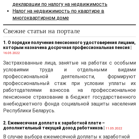
декларации по налогу на недвижимость
или безвозмездное
Налог на недвижимость по квартире в
пользование у физических
многоквартирном доме
лиц (как признаваемых, так
и не признаваемых
Свежие статьи на портале
налоговыми резидентами
Республики Беларусь), —
1. О порядке получения пенсионного удостоверения лицами,
плательщиком признается
которым назначена досрочная профессиональная пенсия
|
организация-арендатор
16.05.2022
(лизингополучатель,
Застрахованные лица, занятые на работах с особыми
ссудополучатель);
условиями труда и отдельными видами
профессиональной деятельности, формируют
· в аренду
профессиональный стаж при условии уплаты их
(финансовую аренду
работодателями взносов на профессиональное
(лизинг)), иное возмездное
пенсионное страхование в бюджет государственного
или безвозмездное
внебюджетного фонда социальной защиты населения
пользование у иностранных
Республики Беларусь.
организаций, не
осуществляющих
2. Ежемесячная доплата к заработной плате –
деятельность на
дополнительный текущий доход работников
|
11.05.2022
территории Республики
В случае выбора ежемесячной доплаты к заработной
Беларусь через постоянное