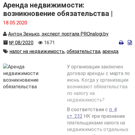
Аренда недвижимости:
возникновение обязательства |
18.05.2020
Автор
Антон Зенько, эксперт портала PROnalogi.by
Номер
Количество
№ 08/2020
1671
просмотров
Автор
налог на недвижимость,
обязательства,
аренда
У организации заключен
договор аренды с марта по
июнь. Когда у организации
возникают обязательства
по налогу на
недвижимость?
В соответствии с
п. 4
ст. 232
НК при признании
плательщиками налога на
недвижимость отдельных