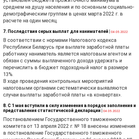
установлен бюджета прожиточного минимума в
оставшихся до окончания
среднем на душу населения и по основным социально-
текущего налогового
демографическим группам в ценах марта 2022 г. в
периода (п. 4 ст. 232 НК).
расчете на один месяц.
Исчисление налога на
7. Последствия серых выплат для нанимателей
|
04.05.2022
недвижимость по
В соответствии с нормами Налогового кодекса
указанным капитальным
Республики Беларусь при выплате заработной платы
строениям (зданиям,
работнику наниматель является налоговым агентом и
сооружениям), их частям и у
обязан с суммы выплаченного дохода удержать и
указанных организаций
перечислить в бюджет подоходный налог в размере
прекращается с 1-го числа
13%.
первого месяца квартала,
В ходе проведения контрольных мероприятий
следующего за кварталом,
налоговыми органами систематически выявляются
в котором имела место
случаи выплаты заработной платы «в конвертах».
утрата организациями
статуса плательщика налога
8. С 1 мая вступили в силу изменения в порядок заполнения и
на недвижимость (
п. 5
представления статистической декларации
|
04.05.2022
ст. 232
НК).
Постановлением Государственного таможенного
комитета от 13 апреля 2022 г. № 18 внесены изменения
Плательщиками-
в постановление Государственного таможенного
организациями, на которых