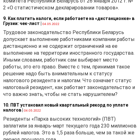
комитета Республики Беларусь от 26 января 2012 г. №
распространяются
2 «О статистическом декларировании товаров».
положения п. 4–8 ст. 232 НК,
соответствующие
9. Как платить налоги, если работаете на «дистанционке» в
изменения и дополнения
Грузии: чек-лист
|
04.05.2022
вносятся в налоговую
Трудовое законодательство Республики Беларусь
декларацию (расчет) по
допускает выполнение работниками компании работы
налогу на недвижимость не
дистанционно и не содержит ограничений на ее
позднее 20-го числа
выполнение на территории иностранного государства.
третьего месяца квартала,
Иными словами, работник сам выбирает место
следующего за кварталом,
работы, это его право. Вместе с тем, принимая такое
в котором имели место
решение надо быть внимательным к статусу
обстоятельства, указанные
налогового резидента и налогам. Что означает статус
в п. 4–8 и ч. 2 п. 9 ст. 232 НК
налоговый резидент, как работает законодательство и
соответственно (
п. 2
что важно знать, чтобы не стать нарушителем?
ст. 233
НК).
10. ПВТ установил новый квартальный рекорд по уплате
Уплата налога на
налогов
|
04.05.2022
недвижимость
Резиденты «Парка высоких технологий» (ПВТ)
производится
заплатили за январь-март текущего года 230 миллионов
плательщиками-
рублей налогов. Это в 1,5 раза больше, чем за такой же
организациями по их
период прошлого года.