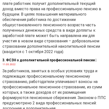
плате работник получит дополнительный текущий
представительство, —
доход вместо права на профессиональную пенсию в
плательщиком признается
будущем. В целях повышения материального
организация-арендатор
обеспечения работника по достижении
(лизингополучатель,
общеустановленного пенсионного возраста часть
ссудополучатель), за
полученных денежных средств в виде доплаты к
исключением случая,
заработной плате может быть направлена им для
указанного в части второй
участия в новом виде страхования – добровольном
настоящего пункта.
страховании дополнительной накопительной пенсии
При этом годовая сумма
(вводится с 1 октября 2022 года).
налога на недвижимость
3. ФСЗН о дополнительной профессиональной пенсии
|
увеличивается на суммы
11.05.2022
налога на недвижимость,
За работников, занятых в особых условиях труда и
исчисленные исходя из
подлежащих профессиональному пенсионному
остаточной стоимости или
страхованию, работодатели уплачивают взносы на
стоимости, отраженной
профессиональное пенсионное страхование, из сумм
в бухгалтерском учете (в
которых, а также доходов от их размещения
книге учета доходов
формируются пенсионные сбережения. Законом о ППС
и расходов организаций
предусмотрено 2 вида профессиональных пенсий:
и индивидуальных
досрочная и дополнительная.
предпринимателей,