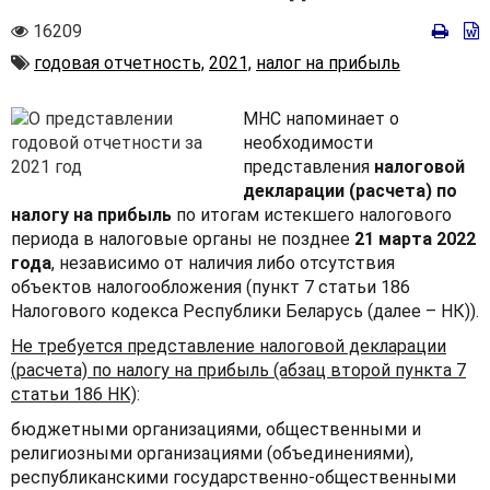
Количество
16209
просмотров
Автор
годовая отчетность,
2021,
налог на прибыль
МНС напоминает о
необходимости
представления
налоговой
декларации (расчета) по
налогу на прибыль
по итогам истекшего налогового
периода в налоговые органы не позднее
21 марта 2022
года
, независимо от наличия либо отсутствия
объектов налогообложения (пункт 7 статьи 186
Налогового кодекса Республики Беларусь (далее – НК)).
Не требуется представление налоговой декларации
(расчета) по налогу на прибыль (абзац второй пункта 7
статьи 186 НК)
:
бюджетными организациями, общественными и
религиозными организациями (объединениями),
республиканскими государственно-общественными