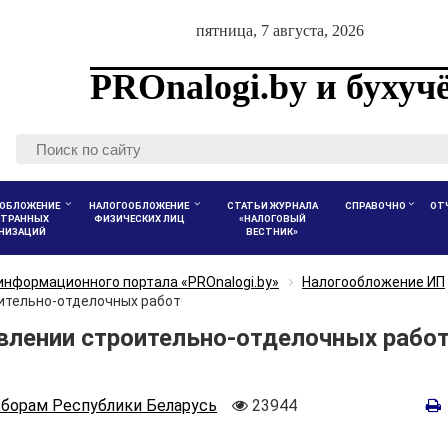
пятница, 7 августа, 2026
PROnalogi.by и бухуч
ОБЛОЖЕНИЕ
НАЛОГООБЛОЖЕНИЕ
СТАТЬИ ЖУРНАЛА
СПРАВОЧНО
ОТ
ТРАННЫХ
ФИЗИЧЕСКИХ ЛИЦ
«НАЛОГОВЫЙ
АНИЗАЦИЙ
ВЕСТНИК»
информационного портала «PROnalogi.by»
Налогообложение ИП
ительно-отделочных работ
лении строительно-отделочных работ
Количество
сборам Республики Беларусь
23944
просмотров