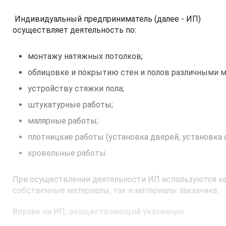
Индивидуальный предприниматель (далее - ИП)
осуществляет деятельность по:
монтажу натяжных потолков;
облицовке и покрытию стен и полов различными мат
устройству стяжки пола;
штукатурные работы;
малярные работы;
плотницкие работы (установка дверей, установка о
кровельные работы.
При осуществлении деятельности ИП используются к
собственные материалы, так и материалы заказчика.
Вправе ли ИП, осуществляющий указанную
деятельность, применять в 2022 году упрощенную