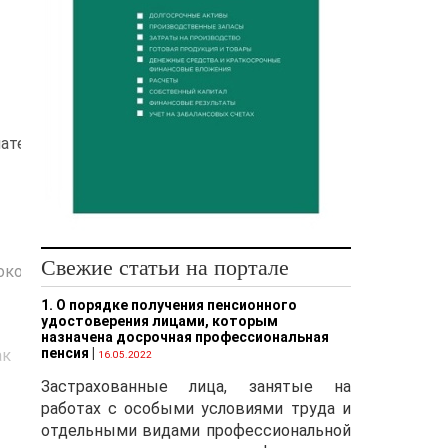
ериалами (плитка, ламинат, обои и пр.);
Свежие статьи на портале
кон, установка мебели, обшивка балконов деревом и пр.);
1. О порядке получения пенсионного
удостоверения лицами, которым
назначена досрочная профессиональная
пенсия
|
ак
16.05.2022
Застрахованные лица, занятые на
работах с особыми условиями труда и
отдельными видами профессиональной