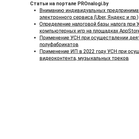
Статьи на портале PROnalogi.by
Вниманию индивидуальных предпринимат
электронного сервиса (Uber, Яндекс и пр.)
Определение налоговой базы налога при 
компьютерных игр на площадках AppStore
Применение УСН при осуществлении деят
полуфабрикатов
Применение ИП в 2022 году УСН при осу
видеоконтента, музыкальных треков