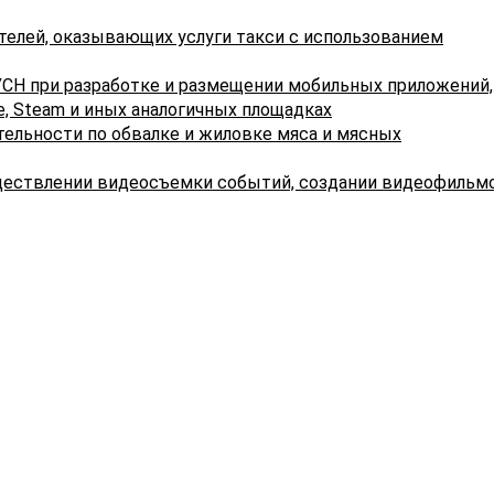
реализованы для удовлетворения потребностей
организации и (или) физических лиц.
елей, оказывающих услуги такси с использованием
На основании разъяснения Министерства по налогам и
УСН при разработке и размещении мобильных приложений,
сборам Республики Беларусь с учетом позиции
, Steam и иных аналогичных площадках
Министерства архитектуры и строительства Республ
ельности по обвалке и жиловке мяса и мясных
Беларусь, а также в силу положений Закона Республик
Беларусь от 05.07.2004 № 300-З «Об архитектурной,
ществлении видеосъемки событий, создании видеофильмо
градостроительной и строительной деятельности в
Республике Беларусь» возведение, реконструкция и
ремонты (как текущие, так и капитальные) определен
как работы, а не как услуги, ввиду наличия факта
передачи результата работ и вне зависимости от того,
чьих материалов они выполняются.
Характер и особенности осуществления строительной
деятельности (независимо от того, что это за работы 
возведение, реконструкция или ремонт) имеют
материально выраженный результат, который подлеж
приемке в рамках исполнения договора подряда
.