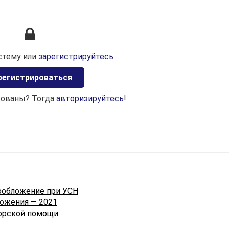
систему налогообложения (далее - УСН)?
В соответствии с подпунктом 2.7 пункта 2 статьи 324
Налогового кодекса Республики Беларусь (в редакции,
действующей с 1 января 2022 года, далее - Налоговый
стему или
зарегистрируйтесь
кодекс) не вправе применять УСН ИП, оказывающие
услуги, за исключением видов деятельности,
регистрироваться
перечисленных в данном подпункте.
рованы? Тогда
авторизируйтесь
!
Рассматриваемая деятельность не относится к
установленным законодательством исключениям,
определенным в подпункте 2.7 пункта 2 статьи 324
Налогового кодекса. Для определения порядка
налогообложения в такой ситуации следует исходить 
закрепленных в пункте 2 статьи 13 Налогового кодекс
определений терминов «работа» и «услуга».
ообложение при УСН
В соответствии с подпунктом 2.21 статьи 13 Налогово
ложения — 2021
кодекса работа - деятельность, результаты которой
сорской помощи
имеют материальное выражение и могут быть