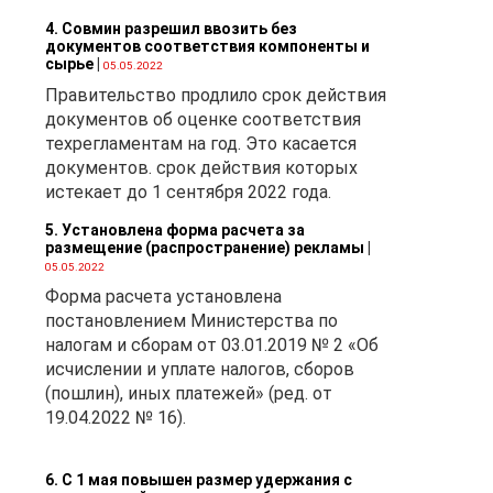
Н
4. Совмин разрешил ввозить без
ных
документов соответствия компоненты и
сырье
|
05.05.2022
Правительство продлило срок действия
документов об оценке соответствия
техрегламентам на год. Это касается
документов. срок действия которых
истекает до 1 сентября 2022 года.
5. Установлена форма расчета за
размещение (распространение) рекламы
|
ую
05.05.2022
ия
Форма расчета установлена
ду
постановлением Министерства по
налогам и сборам от 03.01.2019 № 2 «Об
исчислении и уплате налогов, сборов
(пошлин), иных платежей» (ред. от
19.04.2022 № 16).
6. С 1 мая повышен размер удержания с