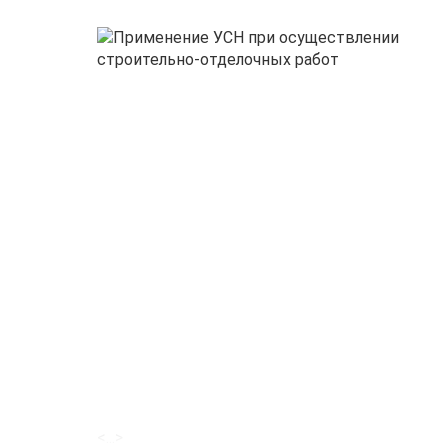
<...>