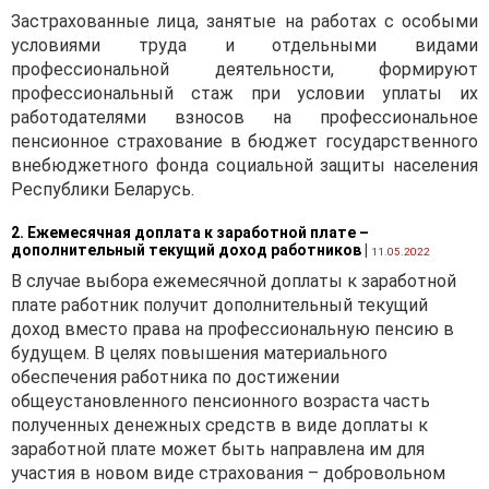
исчисленный из сумм,
Застрахованные лица, занятые на работах с особыми
удерживаемых в
условиями труда и отдельными видами
бесспорном порядке и
профессиональной деятельности, формируют
подлежащих
профессиональный стаж при условии уплаты их
налогообложению.
работодателями взносов на профессиональное
пенсионное страхование в бюджет государственного
Бюджет прожиточного
внебюджетного фонда социальной защиты населения
минимума для
Республики Беларусь.
трудоспособного
населения, установленный
2. Ежемесячная доплата к заработной плате –
в ценах марта 2021 г.,
дополнительный текущий доход работников
|
11.05.2022
составляет 303,53 рубля,
В случае выбора ежемесячной доплаты к заработной
соответственно
плате работник получит дополнительный текущий
1,5 размера бюджета
доход вместо права на профессиональную пенсию в
прожиточного минимума
будущем. В целях повышения материального
для трудоспособного
обеспечения работника по достижении
населения составляет
общеустановленного пенсионного возраста часть
455,30 рубля (303,53 х 1,5).
полученных денежных средств в виде доплаты к
заработной плате может быть направлена им для
участия в новом виде страхования – добровольном