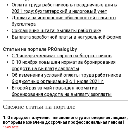
размеров на индекс
Оплата труда работников в праздничные дни в
потребительских цен на
2021 году: бухгалтерский и налоговый учет
каждого работника исходя
Доплата за исполнение обязанностей главного
из списочной численности
бухгалтера
работников, и размеру
Сокращение штата: выплаты работнику
оплаты отпусков, выплаты
Выплата заработной платы в натуральной форме
обязательных страховых
взносов, взносов на
Статьи на портале PROnalogi.by
профессиональное
С 1 января увеличат зарплаты бюджетников
пенсионное страхование на
С 10 ноября повышен норматив бронирования
эти суммы в бюджет
средств на выплату зарплаты
государственного
Об изменении условий оплаты труда работников
внебюджетного фонда
бюджетных организаций с 1 июля 2021 г.
социальной защиты
Второй раз за май повышен норматив
населения Республики
бронирования средств на выплату зарплаты
Беларусь, выходных
пособий, алиментов,
Свежие статьи на портале
пособий по
государственному
1. О порядке получения пенсионного удостоверения лицами,
социальному страхованию,
которым назначена досрочная профессиональная пенсия
|
16.05.2022
а также подоходный налог,