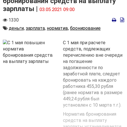
бронирования средств на выплату
зарплаты |
03.05.2021 09:00
Количество
1330
просмотров
Автор
деньги,
зарплата,
норматив,
бронирование
С 1 мая при расчете
средств, подлежащих
перечислению вне очереди
на погашение
задолженности по
заработной плате, следует
бронировать на каждого
работника 455,30 рубля
(ранее норматив в размере
449,24 рубля был
установлен с 10 марта т.г.).
Норматив бронирования
средств на выплату
зарплаты устанавливается