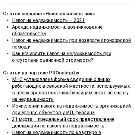
отношении которой
гражданин хочет
Статьи журнала «Налоговый вестник»
применить льготу по налогу
Налог на недвижимость — 2021
на недвижимость.
Аренда недвижимости: возникновение
обязательства
При этом в соответствии с
Налог на недвижимость при возврате спонсорской
пунктом 15 статьи 232
НК в
помощи
случае непредставления
Как исчислить налог на недвижимость при
физическим лицом такого
отсутствии оценочной стоимости?
уведомления, налоговая
льгота предоставляется
Статьи на портале PROnalogi.by
налоговым органом в
МНС установлена форма сведений о лицах,
отношении одного объекта
работающих в сельской местности, используемых
налогообложения
в целях предоставления физлицам льгот по налогу
(квартиры), приобретенного
на недвижимость
(полученного)
Исчислении налога на недвижимость организацией
плательщиком ранее
при аренде объектов у ИП, физлица
других.
21 марта – предельный срок представления
декларации по налогу на недвижимость
Налог на недвижимость по квартире в