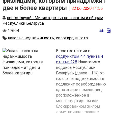
физлицами, которым принадлежит
две и более квартиры |
22.06.2020 11:55
Автор
пресс-служба Министерства по налогам и сборам
Республики Беларусь
Количество
17604
просмотров
Автор
налог на недвижимость,
квартира,
льгота
В соответствии с
подпунктом 4.4 пункта 4
статьи 228
Налогового
кодекса Республики
Беларусь (далее – НК) от
налога на недвижимость
подлежит освобождению
одно жилое помещение,
расположенное в
многоквартирном или
блокированном жилом
доме, принадлежащее