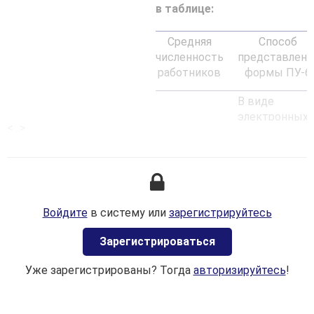
в таблице:
Средняя
Способ
численность
представлени
работников
формы ПУ-6
В виде
электронных
<...>
документов,
Свыше 10
заверенных
человек
электронной
цифровой
подписью
(далее — ЭЦП)
Войдите
в систему или
зарегистрируйтесь
Можно
Зaрегистрироваться
представить
двумя
Уже зарегистрированы? Тогда
авторизируйтесь
!
способами:
1)