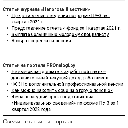
в электронно
Статьи журнала «Налоговый вестник»
формате. К
Представление сведений по форме ПУ-3 за I
ним
квартал 2021 г.
прилагаются
Представление отчета 4-фонд за I квартал 2021 г.
документы на
До 10
Выплата больничных молодому специалисту
бумажных
человек
Возврат переплаты пенсии
носителях,
заверенные
подписью
руководителя
Статьи на портале PROnalogi.by
организации;
Ежемесячная доплата к заработной плате –
2) в виде
дополнительный текущий доход работников
электронных
ФСЗН о дополнительной профессиональной пенсии
документов,
Как можно накопить себе на вторую пенсию?
заверенных
4 мая последний срок представления
ЭЦП
«Индивидуальных сведений» по форме ПУ-3 за 1
квартал 2022 года
Свежие статьи на портале