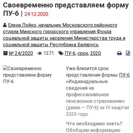
Своевременно представляем форму
ПУ-6 |
24.12.2020
Автор
Елена Лойко, начальник Московского районного
отдела Минского городского управления Фонда
социальной защиты населения Министерства труда и
социальной защиты Республики Беларусь
Номер
Количество
Автор
№ 24/2020
1371
ПУ-6,
срок,
2020
просмотров
Уже близится срок
представления формы
ПУ-6
«Индивидуальные
сведения на
профессиональное
пенсионное страхование»
(далее — ПУ-6) за IV квартал
2020 года.
Что необходимо знать?
Обобщим информацию