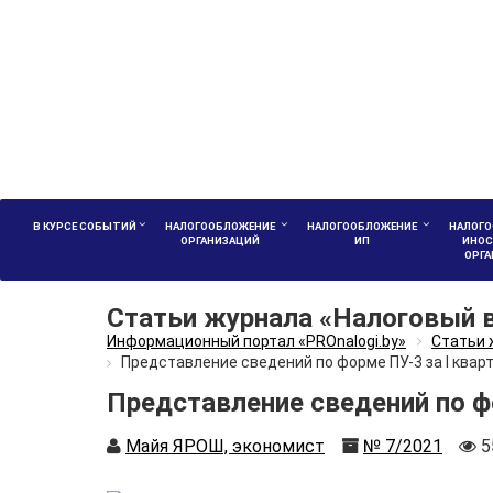
В КУРСЕ СОБЫТИЙ
НАЛОГООБЛОЖЕНИЕ
НАЛОГООБЛОЖЕНИЕ
НАЛОГО
ОРГАНИЗАЦИЙ
ИП
ИНОС
ОРГ
Статьи журнала «Налоговый 
Информационный портал «PROnalogi.by»
Статьи 
Представление сведений по форме ПУ-3 за I кварт
Представление сведений по фор
Автор
Номер
К
Майя ЯРОШ, экономист
№ 7/2021
5
п