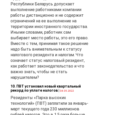
Республики Беларусь допускает
выполнение работниками компании
и
работы дистанционно и не содержит
ограничений на ее выполнение на
,
территории иностранного государства.
Иными словами, работник сам
выбирает место работы, это его право.
Вместе с тем, принимая такое решение
надо быть внимательным к статусу
налогового резидента и налогам. Что
означает статус налоговый резидент,
как работает законодательство и что
важно знать, чтобы не стать
нарушителем?
10. ПВТ установил новый квартальный
рекорд по уплате налогов
|
04.05.2022
 в
Резиденты «Парка высоких
.
технологий» (ПВТ) заплатили за январь-
март текущего года 230 миллионов
рублей налогов. Это в 1,5 раза больше,