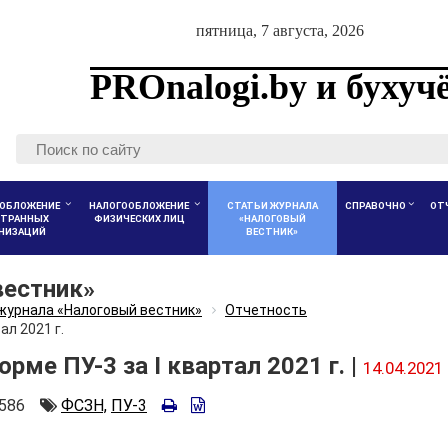
пятница, 7 августа, 2026
PROnalogi.by и бухуч
ОБЛОЖЕНИЕ
НАЛОГООБЛОЖЕНИЕ
СТАТЬИ ЖУРНАЛА
СПРАВОЧНО
ОТ
ТРАННЫХ
ФИЗИЧЕСКИХ ЛИЦ
«НАЛОГОВЫЙ
АНИЗАЦИЙ
ВЕСТНИК»
вестник»
журнала «Налоговый вестник»
Отчетность
ал 2021 г.
ме ПУ-3 за I квартал 2021 г. |
14.04.2021
оличество
Автор
586
ФСЗН,
ПУ-3
росмотров