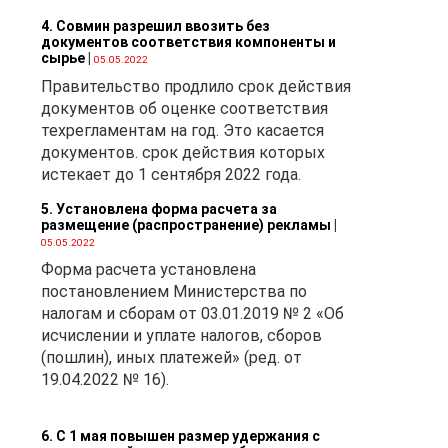
4. Совмин разрешил ввозить без
документов соответствия компоненты и
сырье
|
а
05.05.2022
Правительство продлило срок действия
14
документов об оценке соответствия
техрегламентам на год. Это касается
документов. срок действия которых
истекает до 1 сентября 2022 года.
5. Установлена форма расчета за
размещение (распространение) рекламы
|
05.05.2022
го
Форма расчета установлена
постановлением Министерства по
налогам и сборам от 03.01.2019 № 2 «Об
исчислении и уплате налогов, сборов
(пошлин), иных платежей» (ред. от
19.04.2022 № 16).
ал
ие
6. С 1 мая повышен размер удержания с