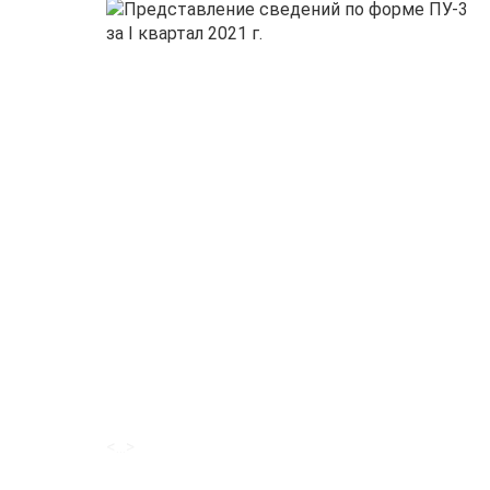
<...>