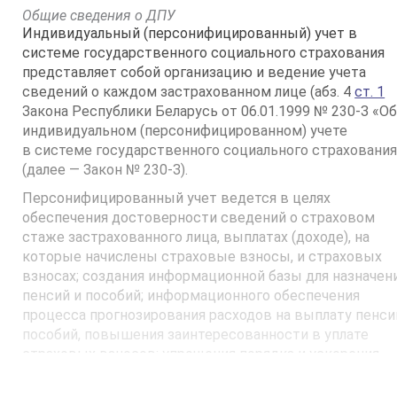
Общие сведения о ДПУ
Индивидуальный (персонифицированный) учет в
системе государственного социального страхования
представляет собой организацию и ведение учета
сведений о каждом застрахованном лице (абз. 4
ст. 1
Закона Республики Беларусь от 06.01.1999 № ­230-З «О
индивидуальном (персонифицированном) учете
в системе государственного социального страхования
(далее — Закон № 230-З).
Персонифицированный учет ведется в целях
обеспечения достоверности сведений о страховом
стаже застрахованного лица, выплатах (доходе), на
которые начислены страховые взносы, и страховых
взносах; создания информационной базы для назначен
пенсий и пособий; информационного обеспечения
процесса прогнозирования расходов на выплату пенси
пособий, повышения заинтересованности в уплате
страховых взносов; упрощения порядка и ускорения
процедуры назначения пенсий и пособий
застрахованным лицам (
ст. 3
Закона № 230-З).