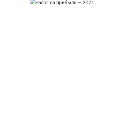
<...>