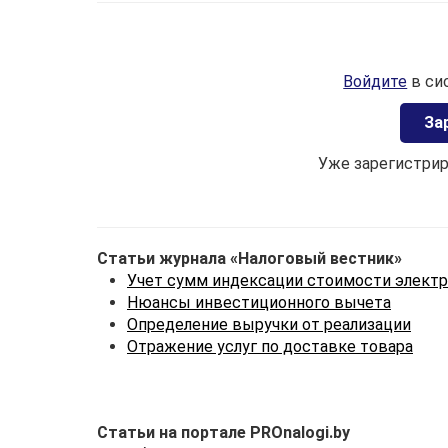
Войдите
в си
Зa
Уже зарегистри
Статьи журнала «Налоговый вестник»
Учет сумм индексации стоимости электр
Нюансы инвестиционного вычета
Определение выручки от реализации
Отражение услуг по доставке товара
Статьи на портале PROnalogi.by