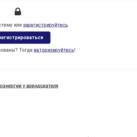
1. либо на даты, определяемые в соответствии со
ст. 174
и
175
НК в течение налогового периода (года), 
есть в обычном порядке, установленном НК, по мере
стему или
зарегистрируйтесь
образования курсовых разниц в бухгалтерском учете;
регистрироваться
2. либо в последнем отчетном периоде
соответствующего календарного года.
рованы? Тогда
авторизируйтесь
!
Выбранный организацией порядок налогового учета
курсовых разниц отражается в ее учетной политике
и изменению в течение текущего налогового периода
не подлежит.
Также в
п. 14
ст. 167 НК определены особенности
оэнергии у арендодателя
отражения курсовых разниц при ликвидации
и реорганизации, в случае окончания налогового перио
ранее IV квартала.
Статья 169
. Затраты, учитываемые при
налогообложении