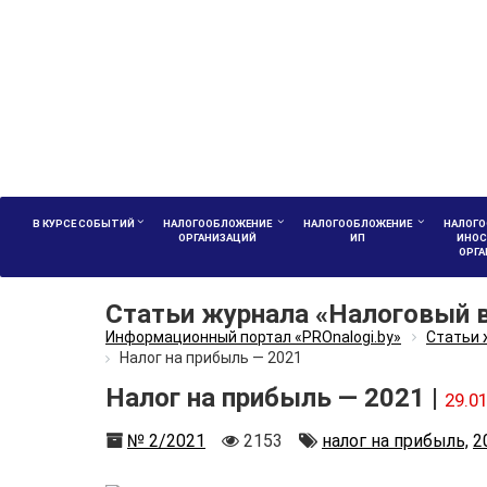
В КУРСЕ СОБЫТИЙ
НАЛОГООБЛОЖЕНИЕ
НАЛОГООБЛОЖЕНИЕ
НАЛОГО
ОРГАНИЗАЦИЙ
ИП
ИНОС
ОРГ
Статьи журнала «Налоговый 
Информационный портал «PROnalogi.by»
Статьи 
Налог на прибыль — 2021
Налог на прибыль — 2021 |
29.0
Номер
Количество
Автор
№ 2/2021
2153
налог на прибыль,
2
просмотров