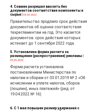
4. Совмин разрешил ввозить без
документов соответствия компоненты и
ой
сырье
|
05.05.2022
Правительство продлило срок действия
я
документов об оценке соответствия
техрегламентам на год. Это касается
документов. срок действия которых
истекает до 1 сентября 2022 года.
а
5. Установлена форма расчета за
т
размещение (распространение) рекламы
|
05.05.2022
Форма расчета установлена
постановлением Министерства по
налогам и сборам от 03.01.2019 № 2 «Об
х
исчислении и уплате налогов, сборов
(пошлин), иных платежей» (ред. от
19.04.2022 № 16).
 2.2
6. С 1 мая повышен размер удержания с