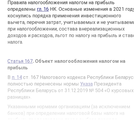
Правила налогообложения налогом на прибыль
определены
гл. 16
НК. Основные изменения в 2021 год
коснулись порядка применения инвестиционного
вычета, перечня затрат, учитываемых и не учитывае
при налогообложении, состава внереализационных
доходов и расходов, льгот по налогу на прибыль и став
налога.
Статья 167
. Объект налогообложения налогом на
прибыль
В
п. 14
ст. 167 Налогового кодекса Республики Беларус
полностью перенесены нормы
Указа
Президента
Республики Беларусь от 31.12.2019 № 504 «О курсовых
разницах».
Указанными нормами организациям (за исключением
банков) при определении налоговой базы налога на
прибыль предоставлено право выбора
периода
включения
во внереализационные доходы и (или)
расходы курсовых разниц, возникающих в течение год