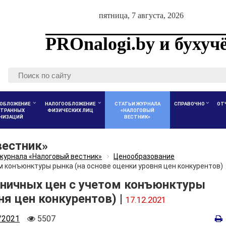
пятница, 7 августа, 2026
PROnalogi.by и бухуч
ОБЛОЖЕНИЕ
НАЛОГООБЛОЖЕНИЕ
СТАТЬИ ЖУРНАЛА
СПРАВОЧНО
ОТ
ТРАННЫХ
ФИЗИЧЕСКИХ ЛИЦ
«НАЛОГОВЫЙ
АНИЗАЦИЙ
ВЕСТНИК»
вестник»
журнала «Налоговый вестник»
Ценообразование
 конъюнктуры рынка (на основе оценки уровня цен конкурентов)
ничных цен с учетом конъюнктуры
ня цен конкурентов) |
17.12.2021
р
Количество
/2021
5507