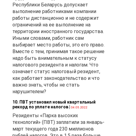
Республики Беларусь допускает
),
выполнение работниками компании
работы дистанционно и не содержит
ограничений на ее выполнение на
,
территории иностранного государства.
х и
Иными словами, работник сам
выбирает место работы, это его право.
о
Вместе с тем, принимая такое решение
надо быть внимательным к статусу
налогового резидента и налогам. Что
означает статус налоговый резидент,
как работает законодательство и что
важно знать, чтобы не стать
нарушителем?
и
);
10. ПВТ установил новый квартальный
рекорд по уплате налогов
|
04.05.2022
Резиденты «Парка высоких
технологий» (ПВТ) заплатили за январь-
март текущего года 230 миллионов
рублей налогов. Это в 1,5 раза больше,