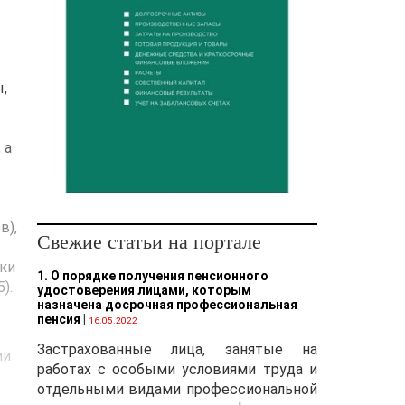
ы,
,
 а
в),
Свежие статьи на портале
ики
1. О порядке получения пенсионного
).
удостоверения лицами, которым
назначена досрочная профессиональная
пенсия
|
16.05.2022
Застрахованные лица, занятые на
ми
работах с особыми условиями труда и
отдельными видами профессиональной