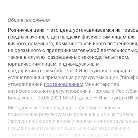
просмотров
Общие положения
Розничная цена — это цена, устанавливаемая на товар
предназначенные для продажи физическим лицам для
личного, семейного, домашнего или иного потребления
не связанного с предпринимательской деятельностью,
также в случаях, разрешенных законодательством, —
юридическим лицам, индивидуальным
предпринимателям (абз. 7
п. 3
Инструкции о порядке
установления и применения регулируемых цен (тарифо
утвержденной
постановлением
Министерства
антимонопольного регулирования и торговли Республ
Беларусь от 06.08.2021 № 55) (далее — Инструкция № 55
Методологические подходы к формированию и
применению регулируемых розничных цен на товары
(продукцию) юридическими лицами и индивидуальны
предпринимателями, осуществляющими розничную
торговлю, в отношении которых предусмотрено