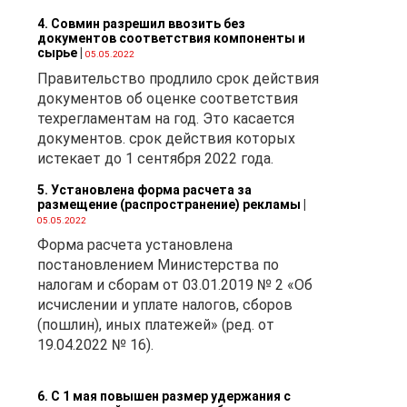
4. Совмин разрешил ввозить без
документов соответствия компоненты и
ы
сырье
|
05.05.2022
Правительство продлило срок действия
ых
документов об оценке соответствия
техрегламентам на год. Это касается
документов. срок действия которых
к
истекает до 1 сентября 2022 года.
5. Установлена форма расчета за
размещение (распространение) рекламы
|
05.05.2022
з
Форма расчета установлена
постановлением Министерства по
ии
налогам и сборам от 03.01.2019 № 2 «Об
исчислении и уплате налогов, сборов
(пошлин), иных платежей» (ред. от
19.04.2022 № 16).
ли
6. С 1 мая повышен размер удержания с
х