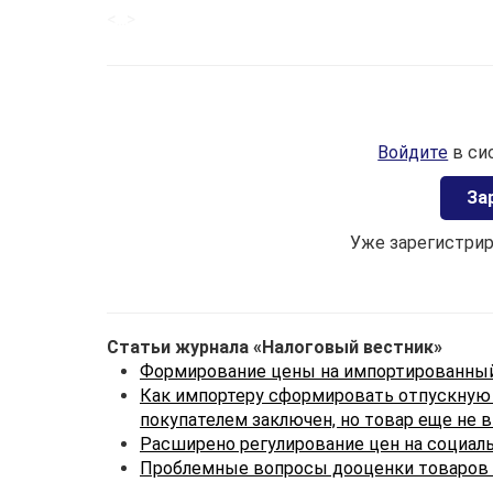
<...>
Войдите
в си
Зa
Уже зарегистри
Статьи журнала «Налоговый вестник»
Формирование цены на импортированный 
Как импортеру сформировать отпускную ц
покупателем заключен, но товар еще не 
Расширено регулирование цен на социал
Проблемные вопросы дооценки товаров в