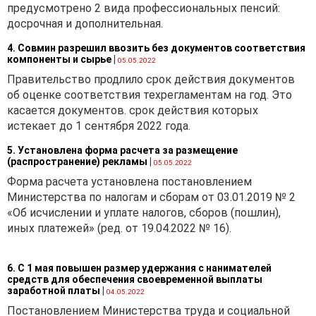
предусмотрено 2 вида профессиональных пенсий:
стройматериалов, изделий,
досрочная и дополнительная.
конструкций импортером
применяется предельная
4. Совмин разрешил ввозить без документов соответствия
компоненты и сырье
|
надбавка в размере 10 % к
05.05.2022
контрактной цене.
Правительство продлило срок действия документов
об оценке соответствия техрегламентам на год. Это
Порядок формирования
касается документов. срок действия которых
отпускной цены
истекает до 1 сентября 2022 года.
импортера:
5. Установлена форма расчета за размещение
(распространение) рекламы
|
Максимальная отпускная
05.05.2022
цена импортера (без
Форма расчета установлена постановлением
НДС) =
Министерства по налогам и сборам от 03.01.2019 № 2
«Об исчислении и уплате налогов, сборов (пошлин),
контрактная цена
иных платежей» (ред. от 19.04.2022 № 16).
+
6. С 1 мая повышен размер удержания с нанимателей
средств для обеспечения своевременной выплаты
расходы по импорту
заработной платы
|
04.05.2022
Постановлением Министерства труда и социальной
+