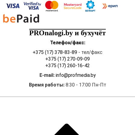
страхованию,
транспортных расходов по
доставке товара по
плановым показателям и
PROnalogi.by и бухучёт
торговой надбавки 10 % к
контрактной цене.
Телефон/факс:
Сформированная цена не
+375 (17) 378-83-89
- тел/факс
является окончательной
+375 (17) 270-09-09
отпускной ценой
+375 (17) 260-16-42
импортера. По этой цене
E-mail:
info@profmedia.by
товар не реализуется.
Соответственно такая цена
Время работы:
8:30 - 17:00 Пн-Пт
в прейскурант не
помещается.
Обязанности составлять
экономический расчет
предварительной
отпускной цены
у
импортера не имеется. В то