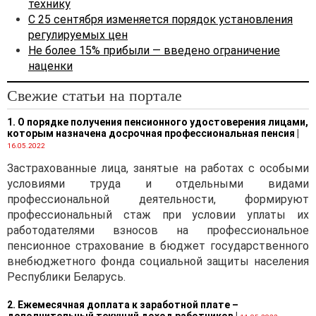
технику
Беларусь и реализуемые
С 25 сентября изменяется порядок установления
юридическими лицами
регулируемых цен
и индивидуальными
Не более 15% прибыли — введено ограничение
предпринимателями,
наценки
определяются исходя из:
· контрактной цены;
Свежие статьи на портале
· расходов по импорту
1. О порядке получения пенсионного удостоверения лицами,
(таможенных сборов и
которым назначена досрочная профессиональная пенсия
|
пошлин, процентов по
16.05.2022
кредитам (займам,
Застрахованные лица, занятые на работах с особыми
гарантиям), исчисленных до
условиями труда и отдельными видами
момента оплаты
профессиональной деятельности, формируют
покупателем за
профессиональный стаж при условии уплаты их
поставляемые товары
работодателями взносов на профессиональное
согласно договору, иных
пенсионное страхование в бюджет государственного
расходов, связанных с
внебюджетного фонда социальной защиты населения
выполнением
Республики Беларусь.
установленных
законодательством
2. Ежемесячная доплата к заработной плате –
дополнительный текущий доход работников
|