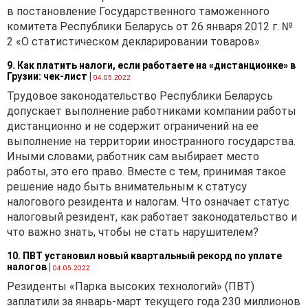
в постановление Государственного таможенного
вопрос 5) даны следующие
комитета Республики Беларусь от 26 января 2012 г. №
разъяснения относительно
2 «О статистическом декларировании товаров».
документального
оформления формирования
9. Как платить налоги, если работаете на «дистанционке» в
и утверждения цены
Грузии: чек-лист
|
04.05.2022
импортером.
Трудовое законодательство Республики Беларусь
Импортер обязан:
допускает выполнение работниками компании работы
дистанционно и не содержит ограничений на ее
1) составить
выполнение на территории иностранного государства.
экономический расчет (за
Иными словами, работник сам выбирает место
исключением юридических
работы, это его право. Вместе с тем, принимая такое
лиц, определенных в абз. 2–
1
решение надо быть внимательным к статусу
6
п. 2.1
Указа Президента
налогового резидента и налогам. Что означает статус
Республики Беларусь от
налоговый резидент, как работает законодательство и
25.02.2011 № 72 «О
что важно знать, чтобы не стать нарушителем?
некоторых вопросах
регулирования цен
10. ПВТ установил новый квартальный рекорд по уплате
(тарифов) в Республике
налогов
|
04.05.2022
Беларусь», и
Резиденты «Парка высоких технологий» (ПВТ)
индивидуальных
заплатили за январь-март текущего года 230 миллионов