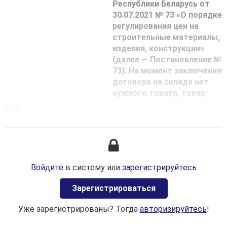
Республики Беларусь от
30.07.2021 № 73 «О порядке
регулирования цен на
строительные материалы,
изделия, конструкции»
(далее — Постановление №
73). На момент заключения
договора на складе нет
нужного товара, товар
поступит 10.11.2021. На
<...>
дату заключения договора
с покупателем известна
контрактная цена —
1000
EUR
и размер
таможенной пошлины при
Войдите
в систему или
зарегистрируйтесь
ввозе — 7,5 % от
контрактной цены (курс
Зaрегистрироваться
евро на 15.10.2021 — 2,8650
руб., 10.11.2021 — 2,8347
Уже зарегистрированы? Тогда
авторизируйтесь
!
руб.).