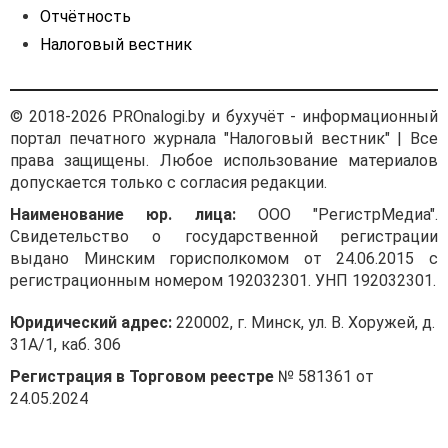
по фактическим затратам с
Отчётность
учетом ограничений,
Налоговый вестник
предусмотренных
п. 2
Постановления № 73.
При этом нормы
© 2018-2026 PROnalogi.by и бухучёт - информационный
Постановления № 73 не
портал печатного журнала "Налоговый вестник" | Все
устанавливают порядок
права защищены. Любое использование материалов
определения суммы затрат
допускается только с согласия редакции.
при формировании
Наименование юр. лица:
ООО "РегистрМедиа".
отпускной цены.
Свидетельство о государственной регистрации
Таким образом, на дату
выдано Минским горисполкомом от 24.06.2015 с
подписания договора (до
регистрационным номером 192032301. УНП 192032301.
ввоза товара) формируется
цена для заключения
Юридический адрес:
220002, г. Минск, ул. В. Хоружей, д.
договора исходя из
31А/1, каб. 306
контрактной цены (цена в
Регистрация в Торговом реестре
№ 581361 от
иностранной валюте
24.05.2024
пересчитывается на дату
заключения договора),
расходов по импорту,