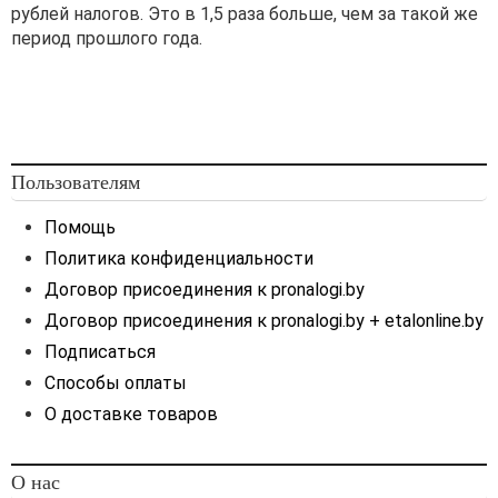
предпринимателей),
рублей налогов. Это в 1,5 раза больше, чем за такой же
подтверждающий уровень
период прошлого года.
отпускной цены на товары;
2) утвердить и поместить
отпускную цену в
прейскурант согласно п. 7
Инструкции
о порядке
Пользователям
установления и применения
регулируемых цен на
Помощь
строительные материалы,
Политика конфиденциальности
изделия, конструкции,
утвержденной
Договор присоединения к pronalogi.by
Постановлением № 73
Договор присоединения к pronalogi.by + etalonline.by
(далее — Инструкция № 73).
Подписаться
Контрактные цены,
Способы оплаты
установленные в
О доставке товаров
иностранной валюте,
пересчитываются по курсу
Национального банка
на
О нас
дату установления