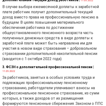
требований при выпуске
11.05.2022
товаров в свободное
В случае выбора ежемесячной доплаты к заработной
обращение);
плате работник получит дополнительный текущий
доход вместо права на профессиональную пенсию в
· расходов на
будущем. В целях повышения материального
страхование груза;
обеспечения работника по достижении
· транспортных
общеустановленного пенсионного возраста часть
расходов по приобретению
полученных денежных средств в виде доплаты к
товара;
заработной плате может быть направлена им для
участия в новом виде страхования – добровольном
· предельной
страховании дополнительной накопительной пенсии
максимальной надбавки в
(вводится с 1 октября 2022 года).
размере 10 % от
контрактной цены.
3. ФСЗН о дополнительной профессиональной пенсии
|
11.05.2022
При формировании цен на
За работников, занятых в особых условиях труда и
стройматериалы
подлежащих профессиональному пенсионному
применяются предельные
страхованию, работодатели уплачивают взносы на
торговые надбавки в
профессиональное пенсионное страхование, из сумм
порядке, установленном
которых, а также доходов от их размещения
Постановлением № 73.
формируются пенсионные сбережения. Законом о ППС
При ввозе