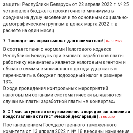
защиты Республики Беларусь от 22 апреля 2022 г. № 25
расходы по страхованию
установлен бюджета прожиточного минимума в
среднем на душу населения и по основным социально-
+
демографическим группам в ценах марта 2022 г. в
расчете на один месяц.
транспортные расходы
по приобретению
7. Последствия серых выплат для нанимателей
|
04.05.2022
В соответствии с нормами Налогового кодекса
+
Республики Беларусь при выплате заработной платы
работнику наниматель является налоговым агентом и
торговая надбавка 10 %
обязан с суммы выплаченного дохода удержать и
от контрактной цены
перечислить в бюджет подоходный налог в размере
13%.
В ходе проведения контрольных мероприятий
В письме Министерства
налоговыми органами систематически выявляются
архитектуры и
случаи выплаты заработной платы «в конвертах».
строительства Республики
Беларусь от 22.10.2021 №
8. С 1 мая вступили в силу изменения в порядок заполнения и
представления статистической декларации
|
04.05.2022
04-3-03/13567 «О
Постановлением Государственного таможенного
применении норм
комитета от 13 апреля 2022 г. № 18 внесены изменения
постановления» (ответ на