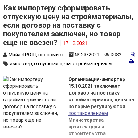
Как импортеру сформировать
отпускную цену на стройматериалы,
если договор на поставку с
покупателем заключен, но товар
еще не ввезен? |
17.12.2021
Автор
Номер
Количеств
Майя ЯРОШ, экономист
№ 23/2021
3082
просмотро
Автор
импортер,
отпускная цена,
стройматериалы
Организация-импортер
15.10.2021 заключает
договор на поставку
стройматериалов, цены на
которые регулируются
постановлением
Министерства
архитектуры и
строительства