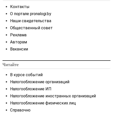
цены
(
п. 8
Инструкции №
Контакты
73).
О портале pronalogi.by
Дата установления цены —
Наши свидетельства
это дата составления
Общественный совет
экономических расчетов,
Реклама
подтверждающих уровень
отпускных цен на товары, и
Авторам
помещения их в
Вакансии
прейскурант.
Если отпускная цена для
Читайте
заключения договора
формируется на основе
В курсе событий
плановых расходов и
Налогообложение организаций
включается в договор, то
датой установления цены
Налогообложение ИП
будет считаться дата
Налогообложение иностранных организаций
подписания соглашения об
Налогообложение физических лиц
окончательной цене
товара,
откорректированной
Справочно