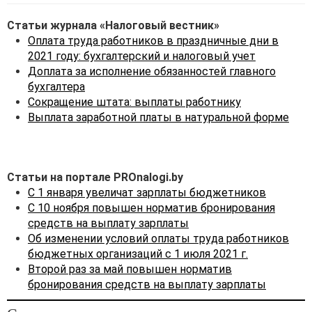
Такие же сведения и
Статьи журнала «Налоговый вестник»
условия в качестве
Оплата труда работников в праздничные дни в
обязательных должны
2021 году: бухгалтерский и налоговый учет
включаться и в контракт
2
Доплата за исполнение обязанностей главного
(
ст. 261
ТК).
бухгалтера
Таким образом, наличие
Сокращение штата: выплаты работнику
Положения об оплате труда
Выплата заработной платы в натуральной форме
и (или) премировании в
рамках ТК не является
обязательным. Тем более
что сведения об оплате
Статьи на портале PROnalogi.by
труда в обязательном
С 1 января увеличат зарплаты бюджетников
порядке должны
С 10 ноября повышен норматив бронирования
содержаться в трудовом
средств на выплату зарплаты
договоре (контракте). В
Об изменении условий оплаты труда работников
качестве локального
бюджетных организаций с 1 июля 2021 г.
правового акта может
Второй раз за май повышен норматив
выступать даже приказ
бронирования средств на выплату зарплаты
руководителя.