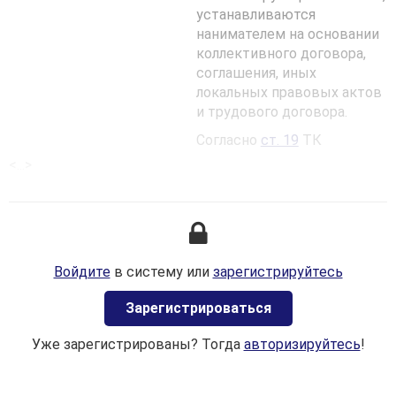
устанавливаются
нанимателем на основании
коллективного договора,
соглашения, иных
локальных правовых актов
и трудового договора.
Согласно
ст. 19
ТК
содержание и условия
<...>
трудового договора
определяются
соглашением сторон с
соблюдением требований,
предусмотренных ТК.
Войдите
в систему или
зарегистрируйтесь
При этом сведения об
оплате труда работника
Зaрегистрироваться
должны включаться в
трудовой договор в
Уже зарегистрированы? Тогда
авторизируйтесь
!
качестве одного из
обязательных условий.