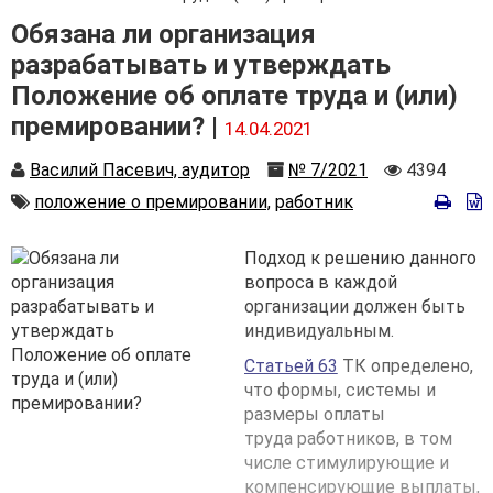
Обязана ли организация
разрабатывать и утверждать
Положение об оплате труда и (или)
премировании? |
14.04.2021
Автор
Номер
Количест
Василий Пасевич, аудитор
№ 7/2021
4394
просмотр
Автор
положение о премировании,
работник
Подход к решению данного
вопроса в каждой
организации должен быть
индивидуальным.
Статьей 63
ТК определено,
что формы, системы и
размеры оплаты
труда работников, в том
числе стимулирующие и
компенсирующие выплаты,