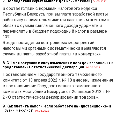
микроорганизаций при
7. Последствия серых выплат для нанимателей
|
04.05.2022
регулировании трудовых
В соответствии с нормами Налогового кодекса
отношений с работниками.
Республики Беларусь при выплате заработной платы
работнику наниматель является налоговым агентом и
Согласно этим
обязан с суммы выплаченного дохода удержать и
Рекомендациям
к
перечислить в бюджет подоходный налог в размере
документам, которые
13%.
становятся обязательными
В ходе проведения контрольных мероприятий
при определенных
налоговыми органами систематически выявляются
обстоятельствах, следует
случаи выплаты заработной платы «в конвертах».
относить, в частности,
Положение об оплате труда
8. С 1 мая вступили в силу изменения в порядок заполнения и
и премировании (если
представления статистической декларации
|
04.05.2022
какие-либо из условий
Постановлением Государственного таможенного
оплаты труда и
комитета от 13 апреля 2022 г. № 18 внесены изменения
премирования, которые
в постановление Государственного таможенного
применяются у нанимателя,
комитета Республики Беларусь от 26 января 2012 г. №
не прописаны ни в одном
2 «О статистическом декларировании товаров».
другом документе,
например в трудовом
9. Как платить налоги, если работаете на «дистанционке» в
Грузии: чек-лист
|
договоре).
04.05.2022