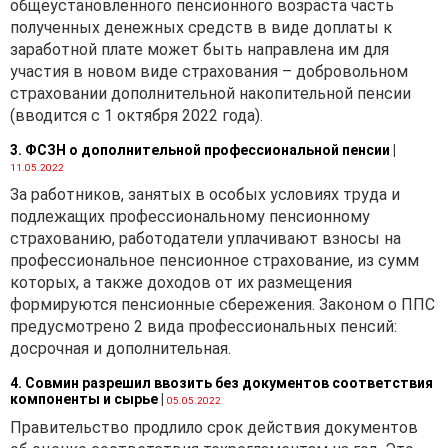
общеустановленного пенсионного возраста часть
решению руководителя
полученных денежных средств в виде доплаты к
(приказу).
заработной плате может быть направлена им для
В тех же организациях, где
участия в новом виде страхования – добровольном
премирование
страховании дополнительной накопительной пенсии
осуществляется на
(вводится с 1 октября 2022 года).
постоянной основе, может
быть разработано и
3. ФСЗН о дополнительной профессиональной пенсии
|
11.05.2022
утверждено Положение о
За работников, занятых в особых условиях труда и
премировании, в котором
подлежащих профессиональному пенсионному
должны
страхованию, работодатели уплачивают взносы на
предусматриваться
профессиональное пенсионное страхование, из сумм
условия премирования.
которых, а также доходов от их размещения
Решение подобных
формируются пенсионные сбережения. Законом о ППС
вопросов непосредственно
предусмотрено 2 вида профессиональных пенсий:
касается
досрочная и дополнительная.
микроорганизаций. К
микроорганизациям в силу
4. Совмин разрешил ввозить без документов соответствия
компоненты и сырье
|
ст. 3
Закона Республики
05.05.2022
Беларусь «О поддержке
Правительство продлило срок действия документов
малого и среднего