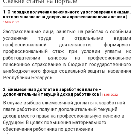
Свежие статьи на портале
Предположим, выплата
премий в организации
1. О порядке получения пенсионного удостоверения лицами,
осуществляется не на
которым назначена досрочная профессиональная пенсия
|
постоянной основе, а
16.05.2022
разово (например, один раз
Застрахованные лица, занятые на работах с особыми
в полугодие). Такая премия
условиями труда и отдельными видами
может быть выплачена по
профессиональной деятельности, формируют
решению руководителя
профессиональный стаж при условии уплаты их
(приказу). В локальном
работодателями взносов на профессиональное
правовом акте следует
пенсионное страхование в бюджет государственного
указывать, за что
внебюджетного фонда социальной защиты населения
конкретно (достижение
Республики Беларусь.
каких результатов) должна
быть выплачена премия.
2. Ежемесячная доплата к заработной плате –
дополнительный текущий доход работников
|
11.05.2022
В трудовом договоре
В случае выбора ежемесячной доплаты к заработной
(контракте) относительно
плате работник получит дополнительный текущий
выплаты премий можно
доход вместо права на профессиональную пенсию в
указать, что выплата
будущем. В целях повышения материального
премии работнику может
обеспечения работника по достижении
быть произведена по