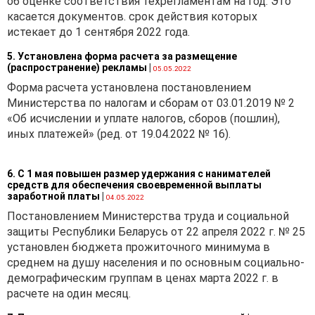
об оценке соответствия техрегламентам на год. Это
предпринимательства»
касается документов. срок действия которых
относятся
истекает до 1 сентября 2022 года.
зарегистрированные в
5. Установлена форма расчета за размещение
Республике Беларусь
(распространение) рекламы
|
05.05.2022
коммерческие организации
Форма расчета установлена постановлением
со средней численностью
Министерства по налогам и сборам от 03.01.2019 № 2
работников за календарный
«Об исчислении и уплате налогов, сборов (пошлин),
год до 15 человек
иных платежей» (ред. от 19.04.2022 № 16).
включительно.
Заметим, что
6. С 1 мая повышен размер удержания с нанимателей
Министерство труда и
средств для обеспечения своевременной выплаты
социальной защиты
заработной платы
|
04.05.2022
Республики Беларусь
Постановлением Министерства труда и социальной
своим
постановлением
от
защиты Республики Беларусь от 22 апреля 2022 г. № 25
23.12.2011 № 135 утвердило
установлен бюджета прожиточного минимума в
Рекомендации
по перечню
среднем на душу населения и по основным социально-
документов, обязательных
демографическим группам в ценах марта 2022 г. в
для индивидуальных
расчете на один месяц.
предпринимателей и