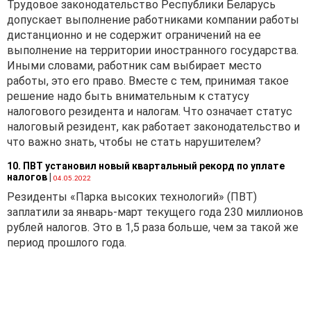
Трудовое законодательство Республики Беларусь
Не следует забывать,
допускает выполнение работниками компании работы
правда, что некоторые
дистанционно и не содержит ограничений на ее
организации, не
выполнение на территории иностранного государства.
осуществляющие
Иными словами, работник сам выбирает место
коммерческую
работы, это его право. Вместе с тем, принимая такое
деятельность
решение надо быть внимательным к статусу
(некоммерческие
налогового резидента и налогам. Что означает статус
организации), при
налоговый резидент, как работает законодательство и
планировании своей
что важно знать, чтобы не стать нарушителем?
деятельности составляют
сметы доходов и расходов.
10. ПВТ установил новый квартальный рекорд по уплате
Поэтому сумма средств,
налогов
|
04.05.2022
направляемых на
Резиденты «Парка высоких технологий» (ПВТ)
премирование работников
заплатили за январь-март текущего года 230 миллионов
и иных лиц, должна быть
рублей налогов. Это в 1,5 раза больше, чем за такой же
включена в сумму
период прошлого года.
расходов этой организации.
Также указанной сметой
должен быть
предусмотрен источник