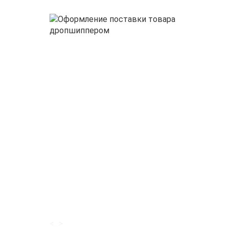
<...>