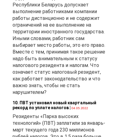
Республики Беларусь допускает
выполнение работниками компании
работы дистанционно и не содержит
ограничений на ее выполнение на
территории иностранного государства.
ль
Иными словами, работник сам
выбирает место работы, это его право.
Вместе с тем, принимая такое решение
надо быть внимательным к статусу
налогового резидента и налогам. Что
означает статус налоговый резидент,
как работает законодательство и что
важно знать, чтобы не стать
нарушителем?
;
10. ПВТ установил новый квартальный
рекорд по уплате налогов
|
04.05.2022
Резиденты «Парка высоких
технологий» (ПВТ) заплатили за январь-
март текущего года 230 миллионов
рублей налогов. Это в 1,5 раза больше,