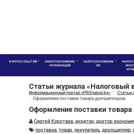
В КУРСЕ СОБЫТИЙ
НАЛОГООБЛОЖЕНИЕ
НАЛОГООБЛОЖЕНИЕ
НАЛОГО
ОРГАНИЗАЦИЙ
ИП
ИНОС
ОРГ
Статьи журнала «Налоговый 
Информационный портал «PROnalogi.by»
Статьи 
Оформление поставки товара дропшиппером
Оформление поставки товара
Автор
Сергей Коротаев, аудитор, доктор экономи
Автор
поставка,
товар,
покупатель,
дропшиппер,