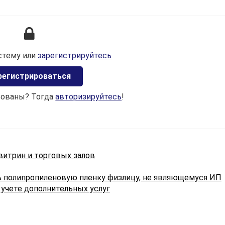
С учетом широкого распространения дропшиппинга
в развитых странах в целом можно констатировать, ч
дропшиппинговая деятельность — это деятельность п
продаже в интернет-магазине товаров продавцами
(дропшипперами), приобретающими эти товары
стему или
зарегистрируйтесь
у поставщиков и обеспечивающих их доставку
конечным покупателям со складов поставщика силам
регистрироваться
самого поставщика.
Соответственно договор дропшиппинга — это догово
рованы? Тогда
авторизируйтесь
!
между поставщиком и дропшиппером, согласно
которому дропшиппер приобретает товар у поставщик
а поставщик обеспечивает доставку проданного им
товара до конечного покупателя, который, в свою
очередь, приобрел этот товар в интернет-магазине
витрин и торговых залов
дропшиппера.
ь полипропиленовую пленку физлицу, не являющемуся ИП
По отношению к поставщику дропшиппер выступает
учете дополнительных услуг
в роли покупателя, а по отношению к конечному
покупателю дропшиппер является продавцом,
обеспечивающим доставку товара этому покупателю
силами поставщика.