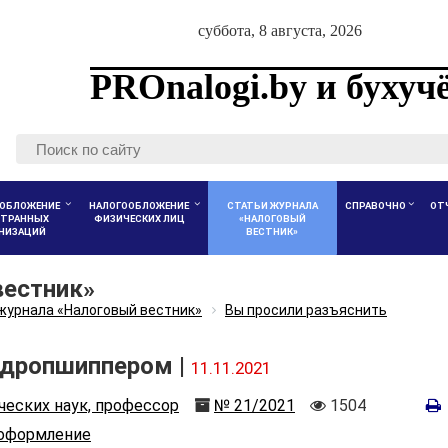
суббота, 8 августа, 2026
PROnalogi.by и бухуч
ОБЛОЖЕНИЕ
НАЛОГООБЛОЖЕНИЕ
СТАТЬИ ЖУРНАЛА
СПРАВОЧНО
ОТ
ТРАННЫХ
ФИЗИЧЕСКИХ ЛИЦ
«НАЛОГОВЫЙ
АНИЗАЦИЙ
ВЕСТНИК»
вестник»
журнала «Налоговый вестник»
Вы просили разъяснить
 дропшиппером |
11.11.2021
Номер
Количество
ческих наук, профессор
№ 21/2021
1504
просмотров
оформление