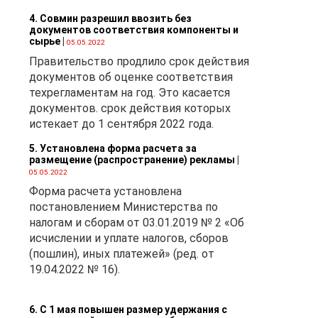
4. Совмин разрешил ввозить без
документов соответствия компоненты и
сырье
|
05.05.2022
и
Правительство продлило срок действия
на
документов об оценке соответствия
 1
техрегламентам на год. Это касается
б
документов. срок действия которых
истекает до 1 сентября 2022 года.
5. Установлена форма расчета за
размещение (распространение) рекламы
|
05.05.2022
Форма расчета установлена
постановлением Министерства по
налогам и сборам от 03.01.2019 № 2 «Об
исчислении и уплате налогов, сборов
(пошлин), иных платежей» (ред. от
19.04.2022 № 16).
ся
6. С 1 мая повышен размер удержания с