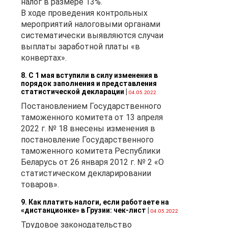
налог в размере 13%.
о
В ходе проведения контрольных
ю
мероприятий налоговыми органами
ду
систематически выявляются случаи
выплаты заработной платы «в
. 4
конвертах».
8. С 1 мая вступили в силу изменения в
порядок заполнения и представления
статистической декларации
|
04.05.2022
Постановлением Государственного
ру
таможенного комитета от 13 апреля
ть
2022 г. № 18 внесены изменения в
постановление Государственного
таможенного комитета Республики
Беларусь от 26 января 2012 г. № 2 «О
статистическом декларировании
товаров».
9. Как платить налоги, если работаете на
«дистанционке» в Грузии: чек-лист
|
04.05.2022
Трудовое законодательство