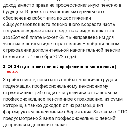
установления порядка и
доход вместо права на профессиональную пенсию в
сроков включения
будущем. В целях повышения материального
курсовых разниц в
обеспечения работника по достижении
состав
общеустановленного пенсионного возраста часть
внереализационых
полученных денежных средств в виде доплаты к
доходов (расходов),
заработной плате может быть направлена им для
учитываемых при
участия в новом виде страхования – добровольном
исчислении налога на
страховании дополнительной накопительной пенсии
прибыль) на дату
(вводится с 1 октября 2022 года).
вступления в силу
Указа
№ 51
(20 февраля 2021
3. ФСЗН о дополнительной профессиональной пенсии
|
г.) с распространением
11.05.2022
действия на отношения,
За работников, занятых в особых условиях труда и
возникшие с 1 января
подлежащих профессиональному пенсионному
2021 г.;
страхованию, работодатели уплачивают взносы на
профессиональное пенсионное страхование, из сумм
курсовые разницы,
которых, а также доходов от их размещения
образовавшиеся с 1
формируются пенсионные сбережения. Законом о ППС
января 2021 г.,
предусмотрено 2 вида профессиональных пенсий:
включаются в состав
досрочная и дополнительная.
внереализационных