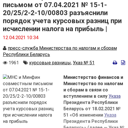
письмом от 07.04.2021 № 15-1-
20/25/2-2-10/00803 разъяснили
порядок учета курсовых разниц при
исчислении налога на прибыль |
12.04.2021 10:34
Автор
пресс-служба Министерства по налогам и сборам
Республики Беларусь
Количество
Автор
1961
курсовые разницы,
Указ № 51
просмотров
Министерство финансов и
Министерство по налогам
и сборам в связи со
вступлением в силу
Указа
Президента Республики
Беларусь от 18.02.2021 №
51 «Об изменении
Указа
Президента Республики
Беларусь» (далее — Указ №