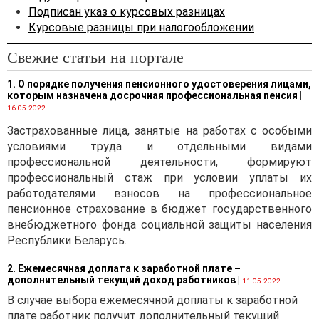
исчислении налога на
Подписан указ о курсовых разницах
прибыль, в порядке и сроки,
Курсовые разницы при налогообложении
установленные
руководителем
Свежие статьи на портале
организации, но не позднее
31 декабря 2022 г.
1. О порядке получения пенсионного удостоверения лицами,
которым назначена досрочная профессиональная пенсия
|
Учитывая изложенное,
16.05.2022
коммерческими
Застрахованные лица, занятые на работах с особыми
организациями,
условиями труда и отдельными видами
воспользовавшимися в
профессиональной деятельности, формируют
2021 году правом
профессиональный стаж при условии уплаты их
отнесения курсовых разниц
работодателями взносов на профессиональное
на доходы (расходы)
пенсионное страхование в бюджет государственного
будущих периодов, в
внебюджетного фонда социальной защиты населения
порядке, предоставленном
Республики Беларусь.
Указом № 159
:
2. Ежемесячная доплата к заработной плате –
вносятся изменения в
дополнительный текущий доход работников
|
11.05.2022
положение об учетной
В случае выбора ежемесячной доплаты к заработной
политике (в части
плате работник получит дополнительный текущий