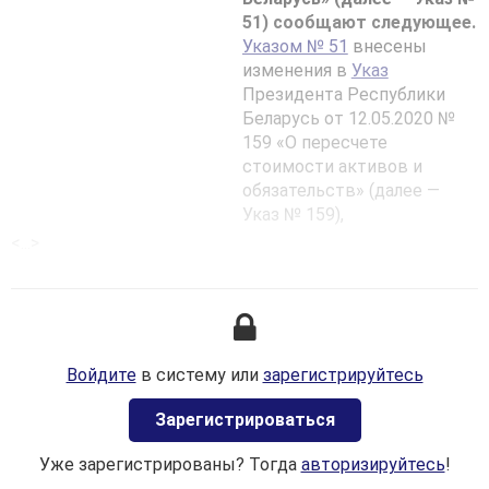
51) сообщают следующее.
Указом № 51
внесены
изменения в
Указ
Президента Республики
Беларусь от 12.05.2020 №
159 «О пересчете
стоимости активов и
обязательств» (далее —
Указ № 159),
предусматривающие
<...>
предоставление права
коммерческим
организациям (за
исключением банков, ОАО
«Банк развития Республики
Войдите
в систему или
зарегистрируйтесь
Беларусь», небанковских
кредитно-финансовых
Зaрегистрироваться
организаций) (далее —
коммерческие
Уже зарегистрированы? Тогда
авторизируйтесь
!
организации) суммы