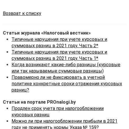
разниц, образующиеся
с 1 января 2021 г.
[1]
Возврат к списку
по 31 декабря 2022 г. при
пересчете выраженной
в иностранной валюте
Статьи журнала «Налоговый вестник»
стоимости активов
Типичные нарушения при учете курсовых и
и обязательств
суммовых разниц в 2021 году. Часть 2*
в официальную денежную
Типичные нарушения при учете курсовых и
единицу Республики
суммовых разниц в 2021 году. Часть 1*
Беларусь (далее —
Когда возникают какие-либо разницы (курсовые
курсовые разницы),
или так называемые суммовые разницы)
относить на доходы
Правомерно ли не фиксировать в учетной
(расходы) будущих
политике конкретные сроки отражения курсовых
периодов и списывать
разниц?
на доходы (расходы)
по финансовой
Статьи на портале PROnalogi.by
деятельности и
Продлен срок учета при налогообложении
внереализационные
курсовых разниц
доходы (расходы),
Можно ли при налогообложении прибыли в 2021
учитываемые при
году не применять нормы Указа № 159?