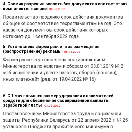
доходов (расходов) при
4. Совмин разрешил ввозить без документов соответствия
исчислении налога на
компоненты и сырье
|
05.05.2022
прибыль на дату
Правительство продлило срок действия документов
признания их в
об оценке соответствия техрегламентам на год. Это
бухгалтерском учете в
касается документов. срок действия которых
качестве доходов
истекает до 1 сентября 2022 года.
(расходов)
5. Установлена форма расчета за размещение
по финансовой
(распространение) рекламы
|
05.05.2022
деятельности.
Форма расчета установлена постановлением
Министерства по налогам и сборам от 03.01.2019 № 2
«Об исчислении и уплате налогов, сборов (пошлин),
иных платежей» (ред. от 19.04.2022 № 16).
[1]
Указ № 51
6. С 1 мая повышен размер удержания с нанимателей
распространяет свое
средств для обеспечения своевременной выплаты
действия на отношения,
заработной платы
|
04.05.2022
возникшие с 1 января 2021
Постановлением Министерства труда и социальной
г.
защиты Республики Беларусь от 22 апреля 2022 г. № 25
установлен бюджета прожиточного минимума в