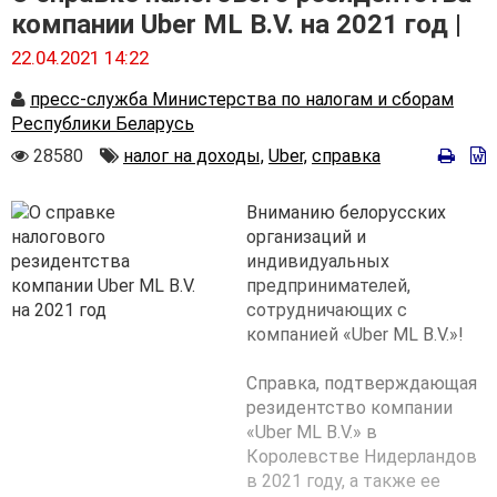
компании Uber ML B.V. на 2021 год |
22.04.2021 14:22
Автор
пресс-служба Министерства по налогам и сборам
Республики Беларусь
Количество
Автор
28580
налог на доходы,
Uber,
справка
просмотров
Вниманию белорусских
организаций и
индивидуальных
предпринимателей,
сотрудничающих с
компанией «Uber ML B.V.»!
Справка, подтверждающая
резидентство компании
«Uber ML B.V.» в
Королевстве Нидерландов
в 2021 году, а также ее