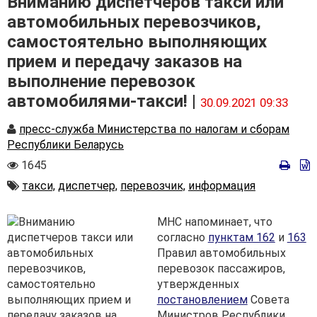
Вниманию диспетчеров такси или
автомобильных перевозчиков,
самостоятельно выполняющих
прием и передачу заказов на
выполнение перевозок
автомобилями-такси! |
30.09.2021 09:33
Автор
пресс-служба Министерства по налогам и сборам
Республики Беларусь
Количество
1645
просмотров
Автор
такси,
диспетчер,
перевозчик,
информация
МНС напоминает, что
согласно
пунктам 162
и
163
Правил автомобильных
перевозок пассажиров,
утвержденных
постановлением
Совета
Министров Республики