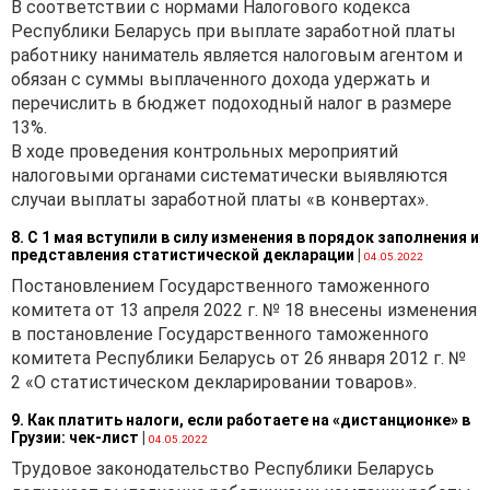
В соответствии с нормами Налогового кодекса
государственным
Республики Беларусь при выплате заработной платы
программам и тем самым
работнику наниматель является налоговым агентом и
препятствует обеспечению
обязан с суммы выплаченного дохода удержать и
защиты
перечислить в бюджет подоходный налог в размере
национальных интересов
13%.
Республики Беларусь от
В ходе проведения контрольных мероприятий
внутренних и внешних угроз;
налоговыми органами систематически выявляются
· освобождены от
случаи выплаты заработной платы «в конвертах».
утилизационного сбора
8. С 1 мая вступили в силу изменения в порядок заполнения и
отдельные транспортные
представления статистической декларации
|
04.05.2022
средства, ввозимые
Постановлением Государственного таможенного
(ввезенные) в Республику
комитета от 13 апреля 2022 г. № 18 внесены изменения
Беларусь;
в постановление Государственного таможенного
· в целях обеспечения
комитета Республики Беларусь от 26 января 2012 г. №
однократности уплаты
2 «О статистическом декларировании товаров».
утилизационного сбора
закреплено, что для целей
9. Как платить налоги, если работаете на «дистанционке» в
Грузии: чек-лист
|
04.05.2022
взимания утилизационного
Трудовое законодательство Республики Беларусь
сбора к транспортному