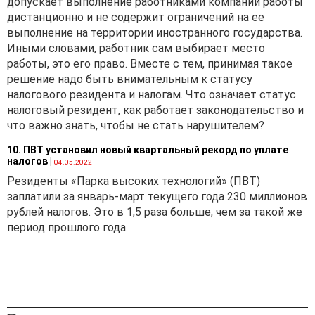
допускает выполнение работниками компании работы
средству не относится
дистанционно и не содержит ограничений на ее
шасси и объектом
выполнение на территории иностранного государства.
обложения
Иными словами, работник сам выбирает место
утилизационным сбором в
работы, это его право. Вместе с тем, принимая такое
Республике Беларусь не
решение надо быть внимательным к статусу
признается транспортное
налогового резидента и налогам. Что означает статус
средство,
налоговый резидент, как работает законодательство и
переоборудованное на
что важно знать, чтобы не стать нарушителем?
территории Республики
Беларусь на базе
10. ПВТ установил новый квартальный рекорд по уплате
транспортного средства,
налогов
|
04.05.2022
ранее ввезенного на
Резиденты «Парка высоких технологий» (ПВТ)
территорию Республики
заплатили за январь-март текущего года 230 миллионов
Беларусь, в отношении
рублей налогов. Это в 1,5 раза больше, чем за такой же
которого был уплачен
период прошлого года.
утилизационный сбор в
соответствии
с законодательством
Республики Беларусь.