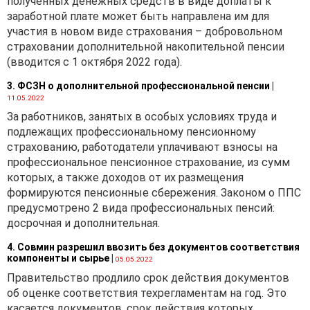
полученных денежных средств в виде доплаты к
с отходами,
заработной плате может быть направлена им для
образовавшимися в
участия в новом виде страхования – добровольном
результате утраты
страховании дополнительной накопительной пенсии
транспортными средствами
(вводится с 1 октября 2022 года).
своих потребительских
3. ФСЗН о дополнительной профессиональной пенсии
|
свойств, а их утилизация
11.05.2022
проводится имеющимися
За работников, занятых в особых условиях труда и
силами и средствами;
подлежащих профессиональному пенсионному
2) уплата утилизационного
страхованию, работодатели уплачивают взносы на
сбора в отношении
профессиональное пенсионное страхование, из сумм
транспортных средств,
которых, а также доходов от их размещения
используемых в целях
формируются пенсионные сбережения. Законом о ППС
обеспечения национальной
предусмотрено 2 вида профессиональных пенсий:
безопасности, обороны,
досрочная и дополнительная.
правоохранительной
4. Совмин разрешил ввозить без документов соответствия
деятельности, преду-
компоненты и сырье
|
05.05.2022
преждения и ликвидации
Правительство продлило срок действия документов
чрезвычайных ситуаций,
об оценке соответствия техрегламентам на год. Это
закупка (приобретение)
касается документов. срок действия которых
которых осуществляется за