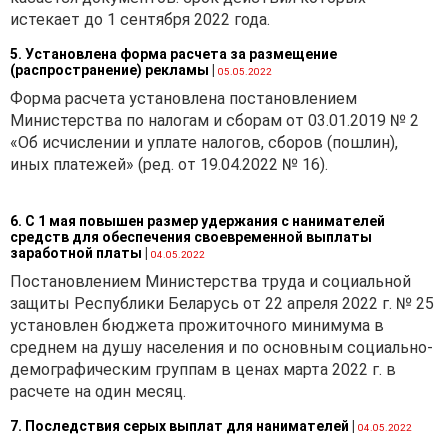
истекает до 1 сентября 2022 года.
счет средств
республиканского бюджета
5. Установлена форма расчета за размещение
и иных источников, не
(распространение) рекламы
|
05.05.2022
запрещенных
Форма расчета установлена постановлением
законодательством
Министерства по налогам и сборам от 03.01.2019 № 2
Республики Беларусь, влечет
«Об исчислении и уплате налогов, сборов (пошлин),
за собой увеличение
иных платежей» (ред. от 19.04.2022 № 16).
стоимости транспортного
средства и в целом расходов
бюджетных средств,
6. С 1 мая повышен размер удержания с нанимателей
средств для обеспечения своевременной выплаты
предназначенных для
заработной платы
|
04.05.2022
развития систем
Постановлением Министерства труда и социальной
вооружения, оснащения
защиты Республики Беларусь от 22 апреля 2022 г. № 25
военной техникой, другими
установлен бюджета прожиточного минимума в
материальными средствами
среднем на душу населения и по основным социально-
и ресурсами, что приводит к
демографическим группам в ценах марта 2022 г. в
сокращению необходимых
расчете на один месяц.
объемов закупки в пределах
выделяемого
7. Последствия серых выплат для нанимателей
|
04.05.2022
финансирования по