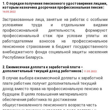
Республики Беларусь,
1. О порядке получения пенсионного удостоверения лицами,
органах государственной
которым назначена досрочная профессиональная пенсия
|
безопасности, Службе без-
16.05.2022
опасности Президента
Застрахованные лица, занятые на работах с особыми
Республики Беларусь,
условиями труда и отдельными видами
Оперативно-аналитическом
профессиональной деятельности, формируют
центре при Президенте
профессиональный стаж при условии уплаты их
Республики Беларусь,
работодателями взносов на профессиональное
органах пограничной
пенсионное страхование в бюджет государственного
службы, внутренних войсках
внебюджетного фонда социальной защиты населения
Министерства внутренних
Республики Беларусь.
дел, Следственном комитете,
Государственном комитете
2. Ежемесячная доплата к заработной плате –
дополнительный текущий доход работников
судебных экспертиз, органах
|
11.05.2022
внутренних дел, органах и
В случае выбора ежемесячной доплаты к заработной
подразделениях по
плате работник получит дополнительный текущий
чрезвычайным ситуациям,
доход вместо права на профессиональную пенсию в
таможенных органах
будущем. В целях повышения материального
организована работа по
обеспечения работника по достижении
обеспечению последующего
общеустановленного пенсионного возраста часть
безопасного обращения