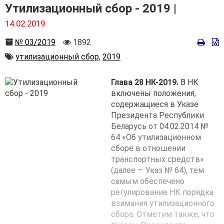
Утилизационный сбор - 2019 |
14.02.2019
Номер
Количество
№ 03/2019
1892
просмотров
Автор
утилизационный сбор,
2019
Глава 28 НК-2019.
В НК
включены положения,
содержащиеся в Указе
Президента Республики
Беларусь от 04.02.2014 №
64 «Об утилизационном
сборе в отношении
транспортных средств»
(далее — Указ № 64), тем
самым обеспечено
регулирование НК порядка
взимания утилизационного
сбора. Отметим также, что