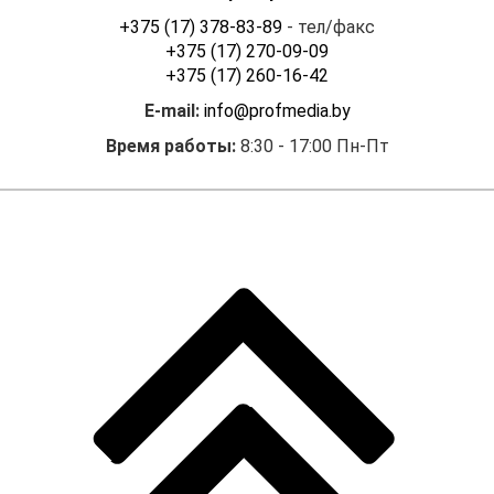
транспортных средств»
+375 (17) 378-83-89
- тел/факс
(ТР ТС 018/2011), принятым
+375 (17) 270-09-09
Решением Комиссии
+375 (17) 260-16-42
Таможенного союза от
E-mail:
info@profmedia.by
09.12.2011 № 877
«О
принятии технического
Время работы:
8:30 - 17:00 Пн-Пт
регламента Таможенного
союза «О безопасности
колесных транспортных
средств».
Ставки утилизационного
сбора также зависят от
момента выпуска
транспортного средства,
который в соответствии
с
п. 15
Инструкции
о порядке заполнения,
представления,
регистрации, внесения
изменений, а также