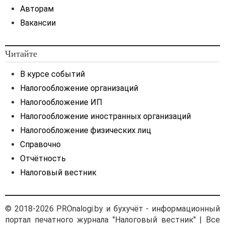
и реализации имущества,
Авторам
изъятого, арестованного
Вакансии
или обращенного в доход
государства,
утвержденного Указом
Читайте
Президента Республики
Беларусь от 19.02.2016
В курсе событий
№ 63) и др.
Налогообложение организаций
Следовательно, в данном
Налогообложение ИП
случае для однозначной
Налогообложение иностранных организаций
идентификации
транспортного средства
Налогообложение физических лиц
в качестве объекта
Справочно
обложения
Отчётность
утилизационным сбором
следует обратиться
Налоговый вестник
к постановлению Совета
Министров Республики
Беларусь от
01.07.2019
© 2018-2026 PROnalogi.by и бухучёт - информационный
№ 437
(далее —
портал печатного журнала "Налоговый вестник" | Все