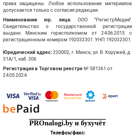
Постановление № 437),
права защищены. Любое использование материалов
которым утвержден
допускается только с согласия редакции.
перечень видов
Наименование юр. лица:
ООО "РегистрМедиа".
и категорий транспортных
Свидетельство о государственной регистрации
средств, являющихся
выдано Минским горисполкомом от 24.06.2015 с
объектами обложения
регистрационным номером 192032301. УНП 192032301.
утилизационным сбором,
а также ставок
Юридический адрес:
220002, г. Минск, ул. В. Хоружей, д.
утилизационного сбора.
31А/1, каб. 306
Согласно примечанию
к этому перечню категории
Регистрация в Торговом реестре
№ 581361 от
транспортных средств,
24.05.2024
являющихся объектами
обложения
утилизационным сбором,
соответствуют
классификации,
предусмотренной
техническим регламентом
PROnalogi.by и бухучёт
Таможенного союза «О
Телефон/факс:
безопасности колесных