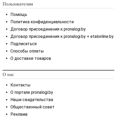
к нему, морское судно,
Пользователям
судно внутреннего
плавания, судно
Помощь
смешанного (река — море)
Политика конфиденциальности
плавания, маломерное
Договор присоединения к pronalogi.by
судно, воздушное судно,
Договор присоединения к pronalogi.by + etalonline.by
используемые при
перевозке опасных грузов
Подписаться
(ст. 1 Закона Республики
Способы оплаты
Беларусь от 06.06.2001
О доставке товаров
№ 32-З «О перевозке
опасных грузов»). Кроме
того, транспортное
О нас
средство — это автобус,
автомобиль, автопоезд,
Контакты
колесный трактор, мопед,
О портале pronalogi.by
мотоцикл, прицеп,
Наши свидетельства
самоходная машина (п. 2
Положения о порядке учета,
Общественный совет
хранения, оценки
Реклама