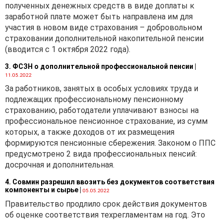
полученных денежных средств в виде доплаты к
налоговой базой
заработной плате может быть направлена им для
утилизационного сбора
участия в новом виде страхования – добровольном
признается единица
страховании дополнительной накопительной пенсии
транспортного средства,
(вводится с 1 октября 2022 года).
признаваемого объектом
обложения
3. ФСЗН о дополнительной профессиональной пенсии
|
утилизационным сбором.
11.05.2022
За работников, занятых в особых условиях труда и
Объект обложения
подлежащих профессиональному пенсионному
утилизационным сбором,
страхованию, работодатели уплачивают взносы на
ставки утилизационного
профессиональное пенсионное страхование, из сумм
сбора
которых, а также доходов от их размещения
Транспортные средства —
формируются пенсионные сбережения. Законом о ППС
объекты обложения
предусмотрено 2 вида профессиональных пенсий:
утилизационным
досрочная и дополнительная.
сбором.
Согласно
п. 1
ст. 301
НК, с учетом
4. Совмин разрешил ввозить без документов соответствия
компоненты и сырье
|
05.05.2022
положений п. 6 ст. 306 НК,
при импорте
Правительство продлило срок действия документов
утилизационный сбор
об оценке соответствия техрегламентам на год. Это