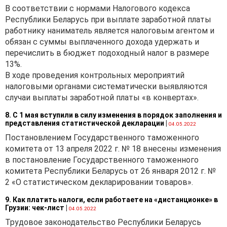
в случае помещения
В соответствии с нормами Налогового кодекса
иностранных транспортных
Республики Беларусь при выплате заработной платы
средств под иные
работнику наниматель является налоговым агентом и
таможенные процедуры
обязан с суммы выплаченного дохода удержать и
(например, таможенные
перечислить в бюджет подоходный налог в размере
процедуры таможенного
13%.
склада, временного ввоза
В ходе проведения контрольных мероприятий
(допуска) и т.д.);
налоговыми органами систематически выявляются
случаи выплаты заработной платы «в конвертах».
· ввезенное
с территорий государств —
8. С 1 мая вступили в силу изменения в порядок заполнения и
членов Евразийского
представления статистической декларации
|
04.05.2022
экономического союза
Постановлением Государственного таможенного
и подлежащее государствен
комитета от 13 апреля 2022 г. № 18 внесены изменения
регистрации на территории
в постановление Государственного таможенного
Республики Беларусь
комитета Республики Беларусь от 26 января 2012 г. №
в соответствии
2 «О статистическом декларировании товаров».
с законодательством
Республики Беларусь.
9. Как платить налоги, если работаете на «дистанционке» в
Грузии: чек-лист
|
04.05.2022
Заметим, что нормативные
Трудовое законодательство Республики Беларусь
правовые акты содержат