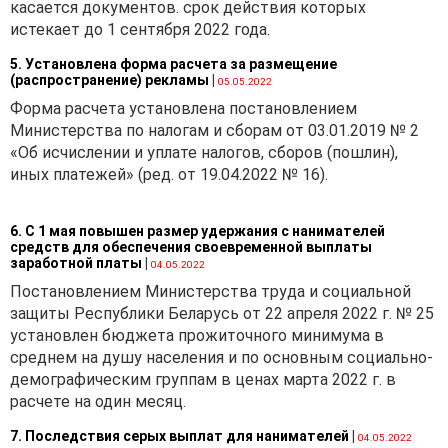
уплачивается однократно за
касается документов. срок действия которых
каждое транспортное
истекает до 1 сентября 2022 года.
средство:
5. Установлена форма расчета за размещение
(распространение) рекламы
|
· ввозимое
05.05.2022
(ввезенное) в Республику
Форма расчета установлена постановлением
Беларусь в качестве
Министерства по налогам и сборам от 03.01.2019 № 2
товара для личного
«Об исчислении и уплате налогов, сборов (пошлин),
пользования, выпускаемое
иных платежей» (ред. от 19.04.2022 № 16).
(выпущенное) в свободное
обращение;
6. С 1 мая повышен размер удержания с нанимателей
· ввозимое
средств для обеспечения своевременной выплаты
заработной платы
|
04.05.2022
(ввезенное) и помещаемое
(помещенное) под
Постановлением Министерства труда и социальной
таможенную процедуру вып
защиты Республики Беларусь от 22 апреля 2022 г. № 25
для внутреннего
установлен бюджета прожиточного минимума в
потребления.
среднем на душу населения и по основным социально-
демографическим группам в ценах марта 2022 г. в
Следует обратить
расчете на один месяц.
внимание на то, что данный
платеж не уплачивается
7. Последствия серых выплат для нанимателей
|
04.05.2022