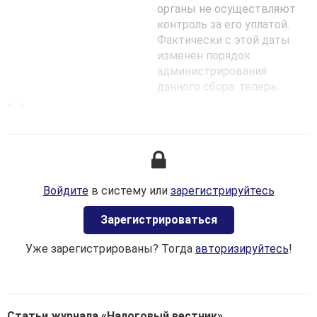
органы не осуществляют
контроль за его уплатой.
Фактически с этой даты
изменен порядок
администрирования
данного сбора: теперь
порядок взимания
<...>
утилизационного сбора, как
и всех иных сборов
в Республике Беларусь,
регламентируется
положениями Налогового
Войдите
в систему или
зарегистрируйтесь
кодекса Республики
Беларусь (далее — НК),
Зaрегистрироваться
а также положениями иных
нормативных правовых
Уже зарегистрированы? Тогда
авторизируйтесь
!
актов, изданных в его
развитие. Рассмотрим
вопрос уплаты этого сбора
более подробно.
Статьи журнала «Налоговый вестник»