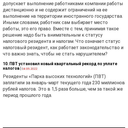
допускает выполнение работниками компании работы
различные трактовки
дистанционно и не содержит ограничений на ее
термина «транспортное
выполнение на территории иностранного государства.
средство». Так,
Иными словами, работник сам выбирает место
транспортное средство —
работы, это его право. Вместе с тем, принимая такое
это устройство,
решение надо быть внимательным к статусу
предназначенное для
налогового резидента и налогам. Что означает статус
передвижения и (или)
налоговый резидент, как работает законодательство и
перевозки физических лиц
что важно знать, чтобы не стать нарушителем?
и (или) товаров (ст. 1 Закона
Республики Беларусь от
10. ПВТ установил новый квартальный рекорд по уплате
21.07.2008 № 419-3 «О
налогов
|
04.05.2022
Государственной границе
Резиденты «Парка высоких технологий» (ПВТ)
Республики Беларусь»).
заплатили за январь-март текущего года 230 миллионов
Также транспортное
рублей налогов. Это в 1,5 раза больше, чем за такой же
средство — это
период прошлого года.
железнодорожное
транспортное средство,
механическое
транспортное средство,
прицеп или полуприцеп