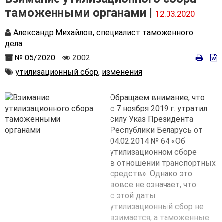
таможенными органами |
12.03.2020
Автор
Александр Михайлов, специалист таможенного
дела
Номер
Количество
№ 05/2020
2002
просмотров
Автор
утилизационный сбор,
изменения
Обращаем внимание, что
с 7 ноября 2019 г. утратил
силу Указ Президента
Республики Беларусь от
04.02.2014 № 64 «Об
утилизационном сборе
в отношении транспортных
средств». Однако это
вовсе не означает, что
с этой даты
утилизационный сбор не
взимается, а таможенные