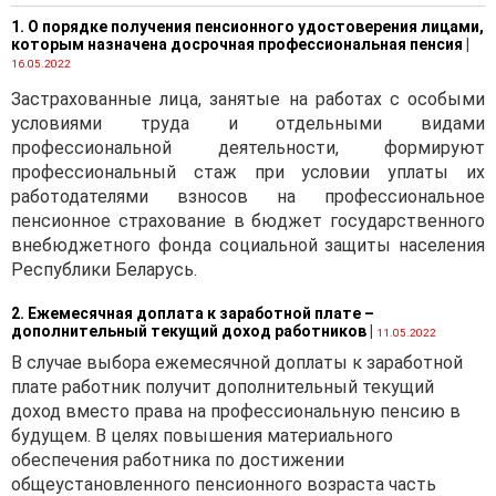
любое лицо является
1. О порядке получения пенсионного удостоверения лицами,
плательщиком
которым назначена досрочная профессиональная пенсия
|
утилизационного сбора
16.05.2022
в Республике Беларусь.
Застрахованные лица, занятые на работах с особыми
Однако для того, чтобы
условиями труда и отдельными видами
лицо приобрело статус
профессиональной деятельности, формируют
плательщика
профессиональный стаж при условии уплаты их
утилизационного сбора,
работодателями взносов на профессиональное
необходимо выполнение
пенсионное страхование в бюджет государственного
определенных условий.
внебюджетного фонда социальной защиты населения
Республики Беларусь.
Помимо общего вида
плательщика,
часть 2
2. Ежемесячная доплата к заработной плате –
ст. 300
НК
дополнительный текущий доход работников
|
11.05.2022
предусматривает
В случае выбора ежемесячной доплаты к заработной
и специальный вид
плате работник получит дополнительный текущий
плательщика.
доход вместо права на профессиональную пенсию в
Налоговая база
будущем. В целях повышения материального
утилизационного сбора
обеспечения работника по достижении
общеустановленного пенсионного возраста часть
Согласно
ст. 303
НК