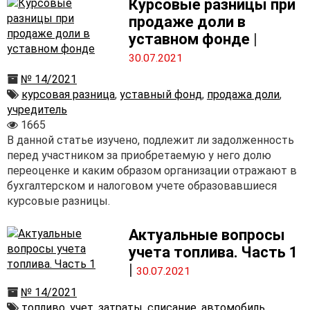
Курсовые разницы при
продаже доли в
уставном фонде
|
30.07.2021
№ 14/2021
курсовая разница
,
уставный фонд
,
продажа доли
,
учредитель
1665
В данной статье изучено, подлежит ли задолженность
перед участником за приобретаемую у него долю
переоценке и каким образом организации отражают в
бухгалтерском и налоговом учете образовавшиеся
курсовые разницы.
Актуальные вопросы
учета топлива. Часть 1
|
30.07.2021
№ 14/2021
топливо
,
учет
,
затраты
,
списание
,
автомобиль